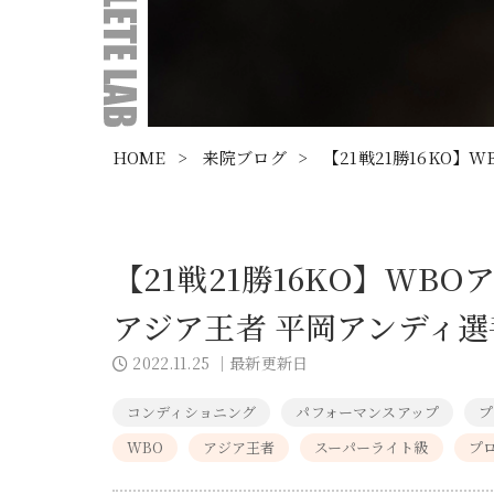
HOME
>
来院ブログ
>
【21戦21勝16KO
【21戦21勝16KO】W
アジア王者 平岡アンディ
2022.11.25
｜最新更新日
コンディショニング
パフォーマンスアップ
プ
WBO
アジア王者
スーパーライト級
プ