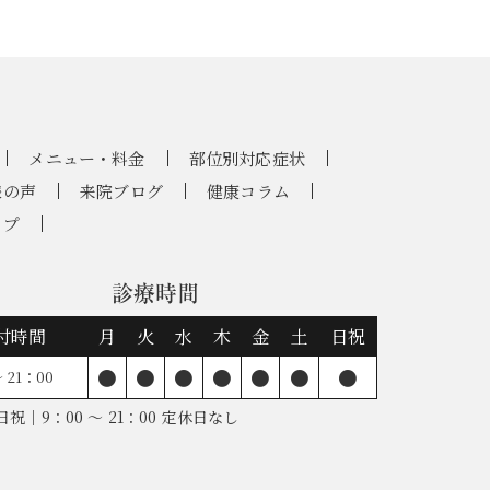
メニュー・料金
部位別対応症状
様の声
来院ブログ
健康コラム
ップ
診療時間
付時間
月
火
水
木
金
土
日祝
●
●
●
●
●
●
●
 21：00
祝｜9：00 ～ 21：00 定休日なし