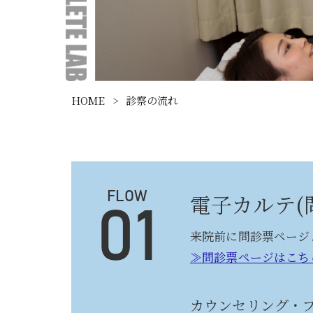
HOME
>
診察の流れ
電子カルテ(
FLOW
01
来院前に問診票ページ
≫問診票ページはこち
カウンセリング・