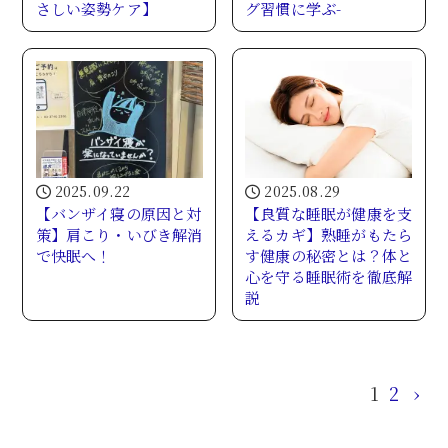
さしい姿勢ケア】
グ習慣に学ぶ-
2025.09.22
2025.08.29
【バンザイ寝の原因と対
【良質な睡眠が健康を支
策】肩こり・いびき解消
えるカギ】熟睡がもたら
で快眠へ！
す健康の秘密とは？体と
心を守る睡眠術を徹底解
説
1
2
›