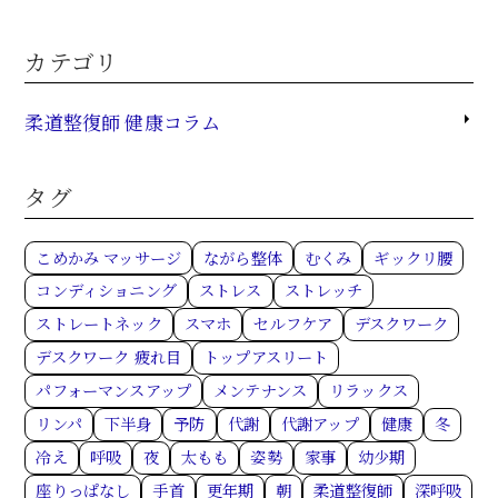
カテゴリ
柔道整復師 健康コラム
タグ
こめかみ マッサージ
ながら整体
むくみ
ギックリ腰
コンディショニング
ストレス
ストレッチ
ストレートネック
スマホ
セルフケア
デスクワーク
デスクワーク 疲れ目
トップアスリート
パフォーマンスアップ
メンテナンス
リラックス
リンパ
下半身
予防
代謝
代謝アップ
健康
冬
冷え
呼吸
夜
太もも
姿勢
家事
幼少期
座りっぱなし
手首
更年期
朝
柔道整復師
深呼吸