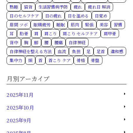
熟睡
猫背
生活習慣病予防
疲れ
疲れ目 解消
目のセルフケア
目の疲れ
目を温める
目覚め
眉間 ツボ
眼精疲労
睡眠
筋肉
緊張
美容
習慣
耳
肋骨
肩
肩こり
肩こり セルフケア
肩甲骨
背中
胸
脚
腰
腰痛
自律神経
自律神経を整える方法
血流
負担
足
足首
違和感
集中力
頭
首
首こり ケア
骨格
骨盤
月別アーカイブ
2025年11月
2025年10月
2025年9月
2025年8月