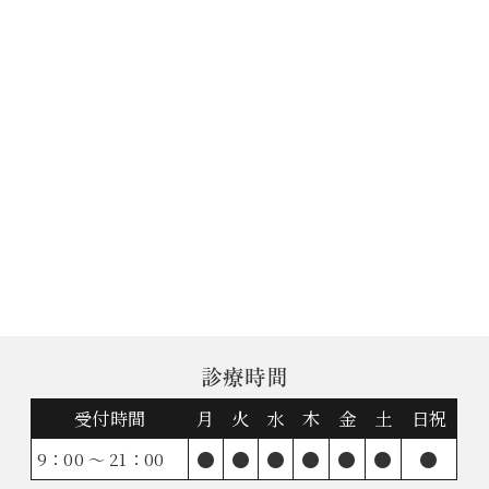
診療時間
受付時間
月
火
水
木
金
土
日祝
●
●
●
●
●
●
●
9：00 ～ 21：00