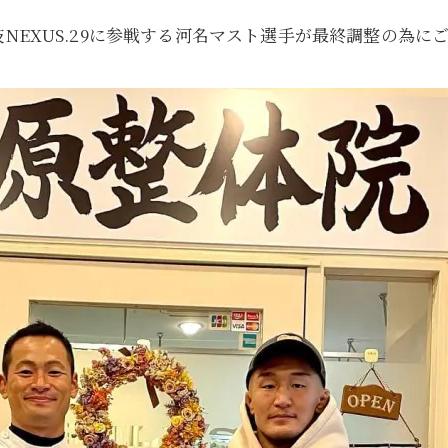
技NEXUS.29に参戦する河名マスト選手が最終調整の為に