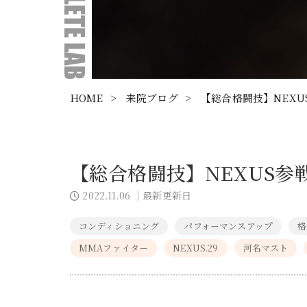
HOME
>
来院ブログ
>
【総合格闘技】NEXU
【総合格闘技】NEXUS参
2022.11.06
｜最新更新日
コンディショニング
パフォーマンスアップ
格
MMAファイター
NEXUS.29
河名マスト