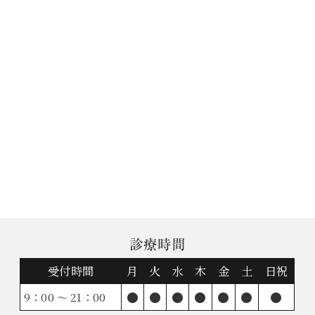
診療時間
受付時間
月
火
水
木
金
土
日祝
●
●
●
●
●
●
●
9：00 ～ 21：00