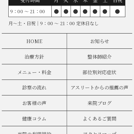
受付時間
月
火
水
木
金
土
日祝
●
●
●
●
●
●
●
9：00 ～ 21：00
月～土・日祝｜9：00 ～ 21：00 定休日なし
HOME
お知らせ
治療方針
整体師紹介
メニュー・料金
部位別対応症状
診察の流れ
アスリートからの推薦の声
お客様の声
来院ブログ
健康コラム
よくあるご質問