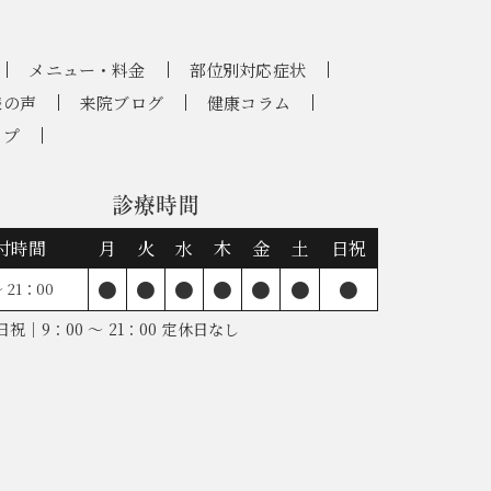
メニュー・料金
部位別対応症状
様の声
来院ブログ
健康コラム
ップ
診療時間
付時間
月
火
水
木
金
土
日祝
●
●
●
●
●
●
●
 21：00
祝｜9：00 ～ 21：00 定休日なし