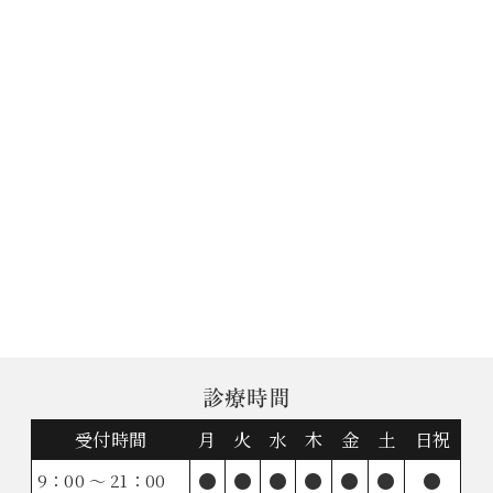
診療時間
受付時間
月
火
水
木
金
土
日祝
●
●
●
●
●
●
●
9：00 ～ 21：00