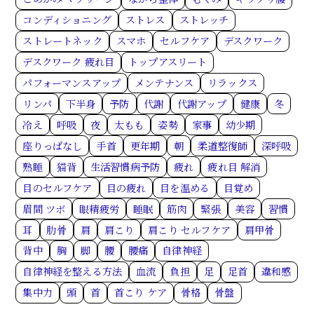
コンディショニング
ストレス
ストレッチ
ストレートネック
スマホ
セルフケア
デスクワーク
デスクワーク 疲れ目
トップアスリート
パフォーマンスアップ
メンテナンス
リラックス
リンパ
下半身
予防
代謝
代謝アップ
健康
冬
冷え
呼吸
夜
太もも
姿勢
家事
幼少期
座りっぱなし
手首
更年期
朝
柔道整復師
深呼吸
熟睡
猫背
生活習慣病予防
疲れ
疲れ目 解消
目のセルフケア
目の疲れ
目を温める
目覚め
眉間 ツボ
眼精疲労
睡眠
筋肉
緊張
美容
習慣
耳
肋骨
肩
肩こり
肩こり セルフケア
肩甲骨
背中
胸
脚
腰
腰痛
自律神経
自律神経を整える方法
血流
負担
足
足首
違和感
集中力
頭
首
首こり ケア
骨格
骨盤