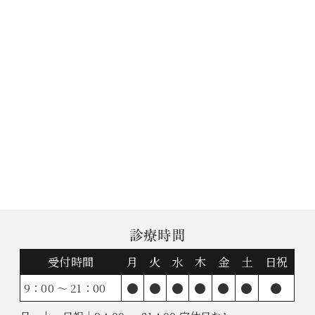
診療時間
受付時間
月
火
水
木
金
土
日祝
●
●
●
●
●
●
●
9：00 ～ 21：00