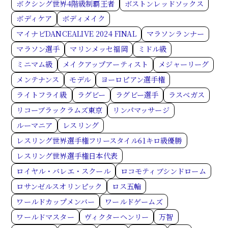
ボクシング世界4階級制覇王者
ボストンレッドソックス
ボディケア
ボディメイク
マイナビDANCEALIVE 2024 FINAL
マラソンランナー
マラソン選手
マリンメッセ福岡
ミドル級
ミニマム級
メイクアップアーティスト
メジャーリーグ
メンテナンス
モデル
ヨーロピアン選手権
ライトフライ級
ラグビー
ラグビー選手
ラスベガス
リコーブラックラムズ東京
リンパマッサージ
ルーマニア
レスリング
レスリング世界選手権フリースタイル61キロ級優勝
レスリング世界選手権日本代表
ロイヤル・バレエ・スクール
ロコモティブシンドローム
ロサンゼルスオリンピック
ロス五輪
ワールドカップメンバー
ワールドゲームズ
ワールドマスター
ヴィクターヘンリー
万智