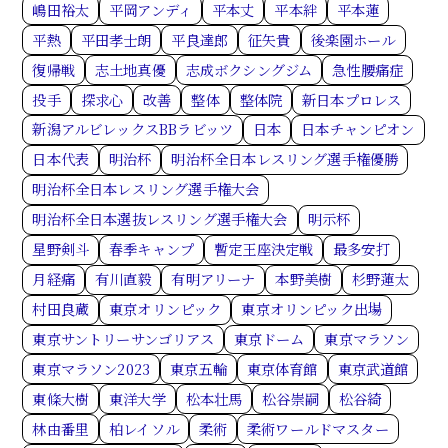
嶋田裕太
平岡アンディ
平本丈
平本絆
平本蓮
平熱
平田孝士朗
平良達郎
征矢貴
後楽園ホール
復帰戦
志土地真優
志成ボクシングジム
急性腰痛症
投手
探求心
改善
整体
整体院
新日本プロレス
新潟アルビレックスBBラビッツ
日本
日本チャンピオン
日本代表
明治杯
明治杯全日本レスリング選手権優勝
明治杯全日本レスリング選手権大会
明治杯全日本選抜レスリング選手権大会
明示杯
星野剣斗
春季キャンプ
暫定王座決定戦
最多安打
月経痛
有川直毅
有明アリーナ
本野美樹
杉野蓮太
村田良蔵
東京オリンピック
東京オリンピック出場
東京サントリーサンゴリアス
東京ドーム
東京マラソン
東京マラソン2023
東京五輪
東京体育館
東京武道館
東條大樹
東洋大学
松本壮馬
松谷崇嗣
松谷綺
林由番里
柏レイソル
柔術
柔術ワールドマスター