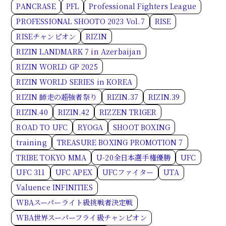
PANCRASE
PFL
Professional Fighters League
PROFESSIONAL SHOOTO 2023 Vol.7
RISE
RISEチャンピオン
RIZIN
RIZIN LANDMARK 7 in Azerbaijan
RIZIN WORLD GP 2025
RIZIN WORLD SERIES in KOREA
RIZIN 師走の超強者祭り
RIZIN.37
RIZIN.39
RIZIN.40
RIZIN.42
RIZZEN TRIGER
ROAD TO UFC
RYOGA
SHOOT BOXING
training
TREASURE BOXING PROMOTION 7
TRIBE TOKYO MMA
U-20全日本選手権優勝
UFC
UFC 311
UFC APEX
UFCファイター
UTA
Valuence INFINITIES
WBAスーパーライト級挑戦者決定戦
WBA世界スーパーフライ級チャンピオン