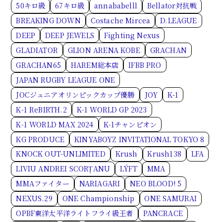
50キロ級
67キロ級
annababelll
Bellator対抗戦
BREAKING DOWN
Costache Mircea
D.LEAGUE
DEEP
DEEP JEWELS
Fighting Nexus
GLADIATOR
GLION ARENA KOBE
GRACHAN
GRACHAN65
HAREM総本店
IFBB PRO
JAPAN RUGBY LEAGUE ONE
JOCジュニアオリンピックカップ優勝
JOY
K-1
K-1 ReBIRTH.2
K-1 WORLD GP 2023
K-1 WORLD MAX 2024
K-1チャンピオン
KG PRODUCE
KINYABOYZ INVITATIONAL TOKYO 8
KNOCK OUT-UNLIMITED
Krush
Krush138
LFA
LIVIU ANDREI SCORȚANU
LÝFT
MMA
MMAファイター
NARIAGARI
NEO BLOOD! 5
NEXUS.29
ONE Championship
ONE SAMURAI
OPBF東洋太平洋ライトフライ級王者
PANCRACE