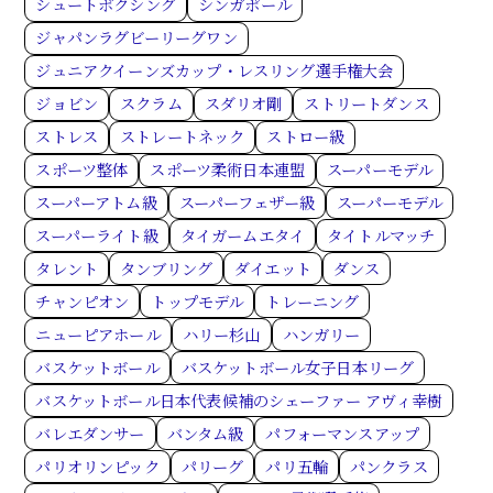
シュートボクシング
シンガポール
ジャパンラグビーリーグワン
ジュニアクイーンズカップ・レスリング選手権大会
ジョビン
スクラム
スダリオ剛
ストリートダンス
ストレス
ストレートネック
ストロー級
スポーツ整体
スポーツ柔術日本連盟
スーパーモデル
スーパーアトム級
スーパーフェザー級
スーパーモデル
スーパーライト級
タイガームエタイ
タイトルマッチ
タレント
タンブリング
ダイエット
ダンス
チャンピオン
トップモデル
トレーニング
ニューピアホール
ハリー杉山
ハンガリー
バスケットボール
バスケットボール女子日本リーグ
バスケットボール日本代表候補のシェーファー アヴィ幸樹
バレエダンサー
バンタム級
パフォーマンスアップ
パリオリンピック
パリーグ
パリ五輪
パンクラス