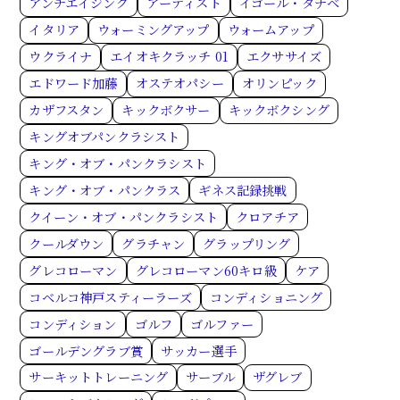
アンチエイジング
アーティスト
イゴール・タナベ
イタリア
ウォーミングアップ
ウォームアップ
ウクライナ
エイオキクラッチ 01
エクササイズ
エドワード加藤
オステオパシー
オリンピック
カザフスタン
キックボクサー
キックボクシング
キングオブパンクラシスト
キング・オブ・パンクラシスト
キング・オブ・パンクラス
ギネス記録挑戦
クイーン・オブ・パンクラシスト
クロアチア
クールダウン
グラチャン
グラップリング
グレコローマン
グレコローマン60キロ級
ケア
コベルコ神戸スティーラーズ
コンディショニング
コンディション
ゴルフ
ゴルファー
ゴールデングラブ賞
サッカー選手
サーキットトレーニング
サーブル
ザグレブ