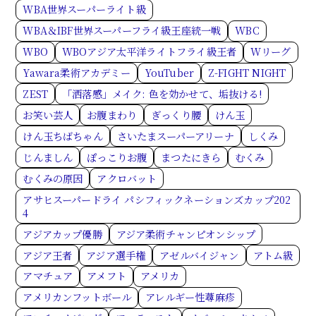
WBA世界スーパーライト級
WBA＆IBF世界スーパーフライ級王座統一戦
WBC
WBO
WBOアジア太平洋ライトフライ級王者
Wリーグ
Yawara柔術アカデミー
YouTuber
Z-FIGHT NIGHT
ZEST
「洒落感」メイク: 色を効かせて、垢抜ける!
お笑い芸人
お腹まわり
ぎっくり腰
けん玉
けん玉ちばちゃん
さいたまスーパーアリーナ
しくみ
じんましん
ぽっこりお腹
まつたにきら
むくみ
むくみの原因
アクロバット
アサヒスーパードライ パシフィックネーションズカップ202
4
アジアカップ優勝
アジア柔術チャンピオンシップ
アジア王者
アジア選手権
アゼルバイジャン
アトム級
アマチュア
アメフト
アメリカ
アメリカンフットボール
アレルギー性蕁麻疹