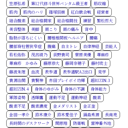
笠原弘希
第12代修斗世界バンタム級王者
筋収縮
筋肉
筋肉のハリ
篠塚辰樹
紅白歌合戦
経営者
結合酸素
総合格闘家
総合格闘技
練習
繁松哲大
美容整体
美脚
肩こり
肩の痛み
背中
脂肪が落ちにくい
腰椎椎間板ヘルニア
腰痛
腰部脊柱管狭窄症
腹痛
自主トレ
自律神経
芸能人
若松佑弥
茂呂綾乃
荻野貴司
菅原美優
蕁麻疹
蕁麻疹 かゆみ
藤原恭大
藤岡奈穂子
藤村琉士
藤波朱理
血流
表参道
表参道駅A2出口
見学
貴源治関
貴賢神
赤田プレイボイ功輝
超RIZIN.3
超RIZIN.4
身体のゆがみ
身体の不調
身体能力
軍隊姿勢
透暉鷹
運動不足
運動神経
酸素
酸素不足
酸素濃度
金メダリスト
金正奎
金田一孝介
鈴木康介
鈴木愛佳子
鍋島秀源
長南亮
長時間のデスクワーク
関原翔
防衛戦
雷神番外地