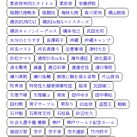
柔術世界四大タイトル
柔術家
栄養摂取
格闘代理戦争
格闘技
梅林太朗
森川茉央
横山朋哉
横浜BUNTAI
横浜DeNAベイスターズ
横浜キャノンイーグルス
橋本知之
武田光司
水分のとりすぎ
沓澤莉子
沖縄
沖縄キャンプ
河名マスト
河名真偉斗
注意事項
津村大志
浜松ヤマト
浦安D-Rocks
海外遠征
消化器系
清水賢亮
減量
渡辺彩華
渡邉史佳
濱口奏琉
瀬川真帆
瀬川祐輔
無理に胸を張る姿勢
片山晋呉
牧秀悟
特発性大腿骨頭壊死症
猫背
瓦田脩二
生理不順
生理痛ｓ
産後
田中ゆき
田中華絵
田村熙
男子サーブル
男祭り
白血球
盗塁王
睡眠
石井魁
石原夜叉坊
石垣島
砂辺光久
社会人選手権 優勝
神戸
神戸ワールド記念ホール
福田万智
空手
空手家
空手道部
竹内柊平