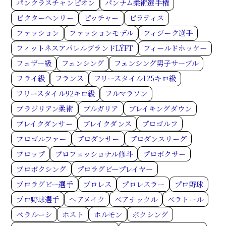
パンクラスチャンピオン
パンナム柔術選手権
ビクターヘンリー
ピッチャー
ピラティス
ファッション
ファッションモデル
フィジーク選手
フィットネスアパレルブランドLÝFT
フィールドホッケー
フェザー級
フェンシング
フェンシング男子サーブル
フライ級
フランス
フリースタイル125キロ級
フリースタイル92キロ級
フルマラソン
ブラジリアン柔術
ブルガリア
ブレイキングダウン
ブレイクダンサー
ブレイクダンス
プロゴルフ
プロゴルファー
プロダンサー
プロダンスリーグ
プロップ
プロフェッショナル修斗
プロボクサー
プロボクシング
プロラグビープレイヤー
プロラグビー選手
プロレス
プロレスラー
プロ野球
プロ野球選手
ヘアメイク
ベアナックル
ベラトール
ベラルーシ
ホスト
ホルモン
ボクシング