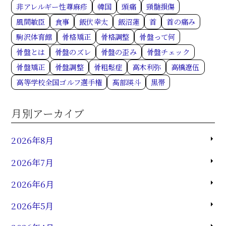
非アレルギー性蕁麻疹
韓国
頭痛
頸髄損傷
風間敏臣
食事
飯伏幸太
飯沼蓮
首
首の痛み
駒沢体育館
骨格矯正
骨格調整
骨盤って何
骨盤とは
骨盤のズレ
骨盤の歪み
骨盤チェック
骨盤矯正
骨盤調整
骨粗鬆症
高木利弥
高橋遼伍
高等学校全国ゴルフ選手権
髙部瑛斗
黒帯
月別アーカイブ
2026年8月
2026年7月
2026年6月
2026年5月