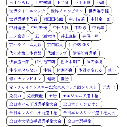
三山ひろし
上村樹輝
下半身
下川甲嗣
不調
世界タイトルマッチ
世界チャンピオン
世界選手権
世界選手権代表
両国国技館
中川麦茶
中村京一郎
中村倫也
中村未優
中田大貴
中継ぎ
中高年
二ノ宮寛斗
五十嵐大地
井上直樹
井岡一翔
京セラドーム大阪
京口紘人
仙台89ERS
代々木第二体育館
代謝アップ
伊藤沙月選手
伊藤盛一郎
住村竜市朗
佐々木朗希
体内環境
体型が戻らない
体温
体調不良
体質が変わる
修斗
修斗チャンピオン
健康
優勝
元・チャイコフスキー記念東京バレエ団ソリスト
元力士
免疫力
免疫機能
全勝
全国ジュニア選手権
全日本けん玉道選手権大会
全日本チャンピオン
全日本マスター柔術選手権
全日本レスリング選手権大会
全日本大学空手道選手権大会
全日本選手権