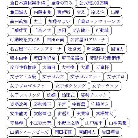
全日本選抜選手権
全身の歪み
公式戦100連勝
兼田誠人
内藤由良
再起戦
冷え
冷え性
出産
前田眞郷
力士
加藤やよい
千葉ロッテマリーンズ
千葉雄司
千鳥ノブ
原因
又吉健斗
可動域
可動域を広げる
吉田正尚
名古屋IGアリーナ
名古屋ドルフィンアリーナ
吐き気
呼吸器系
回復力
坂本由宇
坂田侑紀奈
埼玉栄高校
変形性股関節症
変形性脊椎症
大晦日
大相撲
大雅
天皇杯
女子アトム級
女子ゴルフ
女子ゴルファー
女子プロ
女子プロゴルファー
女子ボクシング
女子マラソン
女子レスリング
妊娠
始球式
姿勢チェック
姿勢改善
姿勢矯正
子宮
宇野薫
守脇美友
安楽龍馬
安藤達也
宙返り
実業家
宮澤雄大
寺島輝
小玉彩天奈
小野正之助
山中亮平
山本美憂
山梨クィーンビーズ
岡田拓真
岡部崇人
岩田翔吉