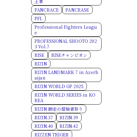
王者
PANCRACE
PANCRASE
PFL
Professional Fighters Leagu
e
PROFESSIONAL SHOOTO 202
3 Vol.7
RISE
RISEチャンピオン
RIZIN
RIZIN LANDMARK 7 in Azerb
aijan
RIZIN WORLD GP 2025
RIZIN WORLD SERIES in KO
REA
RIZIN 師走の超強者祭り
RIZIN.37
RIZIN.39
RIZIN.40
RIZIN.42
RIZZEN TRIGER