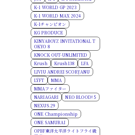
K-1 WORLD GP 2023
K-1 WORLD MAX 2024
K-1チャンピオン
KG PRODUCE
KINYABOYZ INVITATIONAL T
OKYO 8
KNOCK OUT-UNLIMITED
Krush
Krush138
LFA
LIVIU ANDREI SCORȚANU
LÝFT
MMA
MMAファイター
NARIAGARI
NEO BLOOD! 5
NEXUS.29
ONE Championship
ONE SAMURAI
OPBF東洋太平洋ライトフライ級