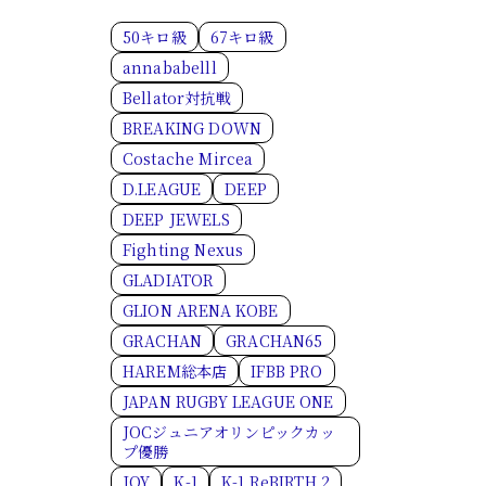
50キロ級
67キロ級
annababelll
Bellator対抗戦
BREAKING DOWN
Costache Mircea
D.LEAGUE
DEEP
DEEP JEWELS
Fighting Nexus
GLADIATOR
GLION ARENA KOBE
GRACHAN
GRACHAN65
HAREM総本店
IFBB PRO
JAPAN RUGBY LEAGUE ONE
JOCジュニアオリンピックカッ
プ優勝
JOY
K-1
K-1 ReBIRTH.2