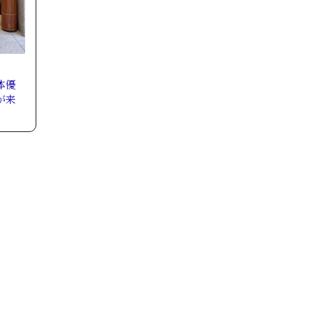
体優
が来