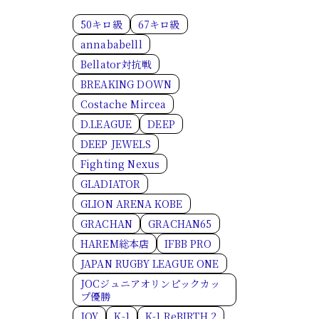
50キロ級
67キロ級
annababelll
Bellator対抗戦
BREAKING DOWN
Costache Mircea
D.LEAGUE
DEEP
DEEP JEWELS
Fighting Nexus
GLADIATOR
GLION ARENA KOBE
GRACHAN
GRACHAN65
HAREM総本店
IFBB PRO
JAPAN RUGBY LEAGUE ONE
JOCジュニアオリンピックカッ
プ優勝
JOY
K-1
K-1 ReBIRTH.2