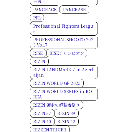
王者
PANCRACE
PANCRASE
PFL
Professional Fighters Leagu
e
PROFESSIONAL SHOOTO 202
3 Vol.7
RISE
RISEチャンピオン
RIZIN
RIZIN LANDMARK 7 in Azerb
aijan
RIZIN WORLD GP 2025
RIZIN WORLD SERIES in KO
REA
RIZIN 師走の超強者祭り
RIZIN.37
RIZIN.39
RIZIN.40
RIZIN.42
RIZZEN TRIGER