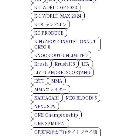
K-1 WORLD GP 2023
K-1 WORLD MAX 2024
K-1チャンピオン
KG PRODUCE
KINYABOYZ INVITATIONAL T
OKYO 8
KNOCK OUT-UNLIMITED
Krush
Krush138
LFA
LIVIU ANDREI SCORȚANU
LÝFT
MMA
MMAファイター
NARIAGARI
NEO BLOOD! 5
NEXUS.29
ONE Championship
ONE SAMURAI
OPBF東洋太平洋ライトフライ級