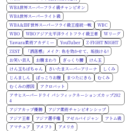
WBA世界スーパーフライ級チャンピオン
WBA世界スーパーライト級
WBA＆IBF世界スーパーフライ級王座統一戦
WBC
WBO
WBOアジア太平洋ライトフライ級王者
Wリーグ
Yawara柔術アカデミー
YouTuber
Z-FIGHT NIGHT
ZEST
「洒落感」メイク: 色を効かせて、垢抜ける!
お笑い芸人
お腹まわり
ぎっくり腰
けん玉
けん玉ちばちゃん
さいたまスーパーアリーナ
しくみ
じんましん
ぽっこりお腹
まつたにきら
むくみ
むくみの原因
アクロバット
アサヒスーパードライ パシフィックネーションズカップ202
4
アジアカップ優勝
アジア柔術チャンピオンシップ
アジア王者
アジア選手権
アゼルバイジャン
アトム級
アマチュア
アメフト
アメリカ