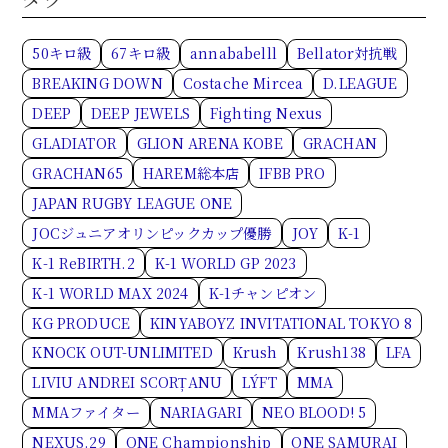
50キロ級
67キロ級
annababelll
Bellator対抗戦
BREAKING DOWN
Costache Mircea
D.LEAGUE
DEEP
DEEP JEWELS
Fighting Nexus
GLADIATOR
GLION ARENA KOBE
GRACHAN
GRACHAN65
HAREM総本店
IFBB PRO
JAPAN RUGBY LEAGUE ONE
JOCジュニアオリンピックカップ優勝
JOY
K-1
K-1 ReBIRTH.2
K-1 WORLD GP 2023
K-1 WORLD MAX 2024
K-1チャンピオン
KG PRODUCE
KINYABOYZ INVITATIONAL TOKYO 8
KNOCK OUT-UNLIMITED
Krush
Krush138
LFA
LIVIU ANDREI SCORȚANU
LÝFT
MMA
MMAファイター
NARIAGARI
NEO BLOOD! 5
NEXUS.29
ONE Championship
ONE SAMURAI