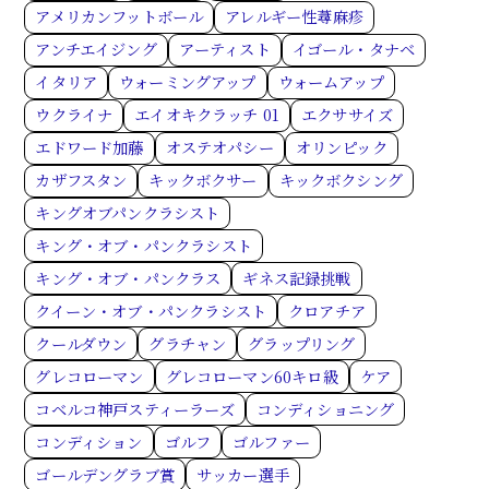
アメリカンフットボール
アレルギー性蕁麻疹
アンチエイジング
アーティスト
イゴール・タナベ
イタリア
ウォーミングアップ
ウォームアップ
ウクライナ
エイオキクラッチ 01
エクササイズ
エドワード加藤
オステオパシー
オリンピック
カザフスタン
キックボクサー
キックボクシング
キングオブパンクラシスト
キング・オブ・パンクラシスト
キング・オブ・パンクラス
ギネス記録挑戦
クイーン・オブ・パンクラシスト
クロアチア
クールダウン
グラチャン
グラップリング
グレコローマン
グレコローマン60キロ級
ケア
コベルコ神戸スティーラーズ
コンディショニング
コンディション
ゴルフ
ゴルファー
ゴールデングラブ賞
サッカー選手