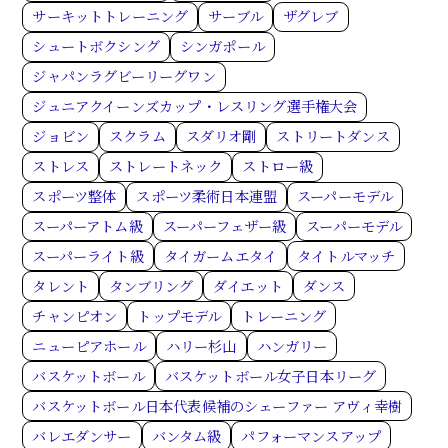
サーキットトレーニング
サーブル
ザグレブ
シュートボクシング
シンガポール
ジャパンラグビーリーグワン
ジュニアクイーンズカップ・レスリング選手権大会
ジョビン
スクラム
スダリオ剛
ストリートダンス
ストレス
ストレートネック
ストロー級
スポーツ整体
スポーツ柔術日本連盟
スーパーモデル
スーパーアトム級
スーパーフェザー級
スーパーモデル
スーパーライト級
タイガームエタイ
タイトルマッチ
タレント
タンブリング
ダイエット
ダンス
チャンピオン
トップモデル
トレーニング
ニューピアホール
ハリー杉山
ハンガリー
バスケットボール
バスケットボール女子日本リーグ
バスケットボール日本代表候補のシェーファー アヴィ幸樹
バレエダンサー
バンタム級
パフォーマンスアップ