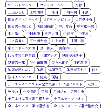
ワールドマスター
ヴィクターヘンリー
万智
三山ひろし
上村樹輝
下半身
下川甲嗣
不調
世界タイトルマッチ
世界チャンピオン
世界選手権
世界選手権代表
両国国技館
中川麦茶
中村京一郎
中村倫也
中村未優
中田大貴
中継ぎ
中高年
二ノ宮寛斗
五十嵐大地
井上直樹
井岡一翔
京セラドーム大阪
京口紘人
仙台89ERS
代々木第二体育館
代謝アップ
伊藤沙月選手
伊藤盛一郎
住村竜市朗
佐々木朗希
体内環境
体型が戻らない
体温
体調不良
体質が変わる
修斗
修斗チャンピオン
健康
優勝
元・チャイコフスキー記念東京バレエ団ソリスト
元力士
免疫力
免疫機能
全勝
全国ジュニア選手権
全日本けん玉道選手権大会
全日本チャンピオン
全日本マスター柔術選手権
全日本レスリング選手権大会