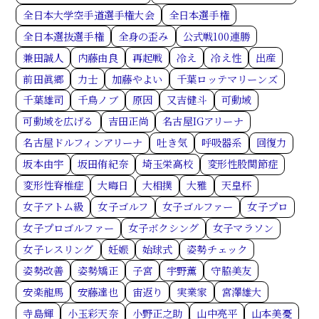
全日本大学空手道選手権大会
全日本選手権
全日本選抜選手権
全身の歪み
公式戦100連勝
兼田誠人
内藤由良
再起戦
冷え
冷え性
出産
前田眞郷
力士
加藤やよい
千葉ロッテマリーンズ
千葉雄司
千鳥ノブ
原因
又吉健斗
可動域
可動域を広げる
吉田正尚
名古屋IGアリーナ
名古屋ドルフィンアリーナ
吐き気
呼吸器系
回復力
坂本由宇
坂田侑紀奈
埼玉栄高校
変形性股関節症
変形性脊椎症
大晦日
大相撲
大雅
天皇杯
女子アトム級
女子ゴルフ
女子ゴルファー
女子プロ
女子プロゴルファー
女子ボクシング
女子マラソン
女子レスリング
妊娠
始球式
姿勢チェック
姿勢改善
姿勢矯正
子宮
宇野薫
守脇美友
安楽龍馬
安藤達也
宙返り
実業家
宮澤雄大
寺島輝
小玉彩天奈
小野正之助
山中亮平
山本美憂