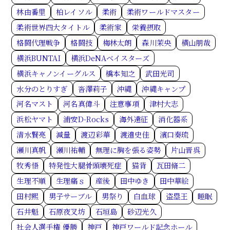
林由番里
柏レイソル
柔術
柔術ワールドマスター
柔術世界四大タイトル
柔術家
栄養摂取
格闘代理戦争
格闘技
梅林太朗
森川茉央
横山朋哉
横浜BUNTAI
横浜DeNAベイスターズ
横浜キャノンイーグルス
橋本知之
武田光司
水分のとりすぎ
沓澤莉子
沖縄
沖縄キャンプ
河名マスト
河名真偉斗
注意事項
津村大志
浜松ヤマト
浦安D-Rocks
海外遠征
消化器系
清水賢亮
減量
渡辺彩華
渡邉史佳
濱口奏琉
瀬川真帆
瀬川祐輔
無理に胸を張る姿勢
片山晋呉
牧秀悟
特発性大腿骨頭壊死症
猫背
瓦田脩二
生理不順
生理痛ｓ
産後
田中ゆき
田中華絵
田村熙
男子サーブル
男祭り
白血球
盗塁王
睡眠
石井魁
石原夜叉坊
石垣島
砂辺光久
社会人選手権 優勝
神戸
神戸ワールド記念ホール