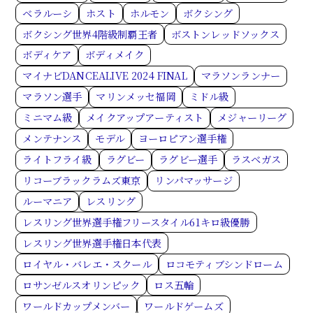
ベラルーシ
ホスト
ホルモン
ボクシング
ボクシング世界4階級制覇王者
ボストンレッドソックス
ボディケア
ボディメイク
マイナビDANCEALIVE 2024 FINAL
マラソンランナー
マラソン選手
マリンメッセ福岡
ミドル級
ミニマム級
メイクアップアーティスト
メジャーリーグ
メンテナンス
モデル
ヨーロピアン選手権
ライトフライ級
ラグビー
ラグビー選手
ラスベガス
リコーブラックラムズ東京
リンパマッサージ
ルーマニア
レスリング
レスリング世界選手権フリースタイル61キロ級優勝
レスリング世界選手権日本代表
ロイヤル・バレエ・スクール
ロコモティブシンドローム
ロサンゼルスオリンピック
ロス五輪
ワールドカップメンバー
ワールドゲームズ