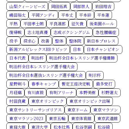
山梨クィーンビーズ
岡田拓真
岡部崇人
岩田翔吉
嶋田裕太
平岡アンディ
平本丈
平本絆
平本蓮
平熱
平田孝士朗
平良達郎
征矢貴
後楽園ホール
復帰戦
志土地真優
志成ボクシングジム
急性腰痛症
投手
探求心
改善
整体
整体院
新日本プロレス
新潟アルビレックスBBラビッツ
日本
日本チャンピオン
日本代表
明治杯
明治杯全日本レスリング選手権優勝
明治杯全日本レスリング選手権大会
明治杯全日本選抜レスリング選手権大会
明示杯
星野剣斗
春季キャンプ
暫定王座決定戦
最多安打
月経痛
有川直毅
有明アリーナ
本野美樹
杉野蓮太
村田良蔵
東京オリンピック
東京オリンピック出場
東京サントリーサンゴリアス
東京ドーム
東京マラソン
東京マラソン2023
東京五輪
東京体育館
東京武道館
東條大樹
東洋大学
松本壮馬
松谷崇嗣
松谷綺