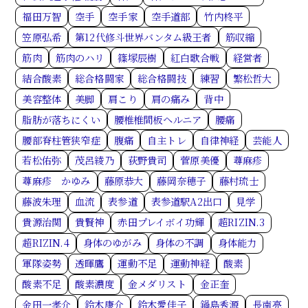
福田万智
空手
空手家
空手道部
竹内柊平
笠原弘希
第12代修斗世界バンタム級王者
筋収縮
筋肉
筋肉のハリ
篠塚辰樹
紅白歌合戦
経営者
結合酸素
総合格闘家
総合格闘技
練習
繁松哲大
美容整体
美脚
肩こり
肩の痛み
背中
脂肪が落ちにくい
腰椎椎間板ヘルニア
腰痛
腰部脊柱管狭窄症
腹痛
自主トレ
自律神経
芸能人
若松佑弥
茂呂綾乃
荻野貴司
菅原美優
蕁麻疹
蕁麻疹 かゆみ
藤原恭大
藤岡奈穂子
藤村琉士
藤波朱理
血流
表参道
表参道駅A2出口
見学
貴源治関
貴賢神
赤田プレイボイ功輝
超RIZIN.3
超RIZIN.4
身体のゆがみ
身体の不調
身体能力
軍隊姿勢
透暉鷹
運動不足
運動神経
酸素
酸素不足
酸素濃度
金メダリスト
金正奎
金田一孝介
鈴木康介
鈴木愛佳子
鍋島秀源
長南亮