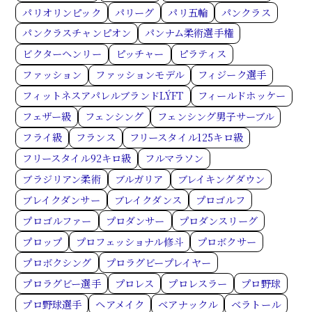
パリオリンピック
パリーグ
パリ五輪
パンクラス
パンクラスチャンピオン
パンナム柔術選手権
ビクターヘンリー
ピッチャー
ピラティス
ファッション
ファッションモデル
フィジーク選手
フィットネスアパレルブランドLÝFT
フィールドホッケー
フェザー級
フェンシング
フェンシング男子サーブル
フライ級
フランス
フリースタイル125キロ級
フリースタイル92キロ級
フルマラソン
ブラジリアン柔術
ブルガリア
ブレイキングダウン
ブレイクダンサー
ブレイクダンス
プロゴルフ
プロゴルファー
プロダンサー
プロダンスリーグ
プロップ
プロフェッショナル修斗
プロボクサー
プロボクシング
プロラグビープレイヤー
プロラグビー選手
プロレス
プロレスラー
プロ野球
プロ野球選手
ヘアメイク
ベアナックル
ベラトール