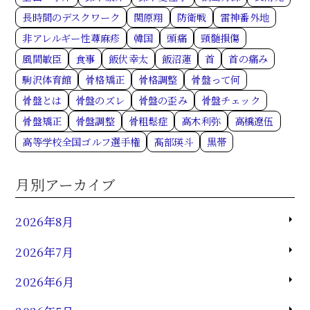
長時間のデスクワーク
関原翔
防衛戦
雷神番外地
非アレルギー性蕁麻疹
韓国
頭痛
頸髄損傷
風間敏臣
食事
飯伏幸太
飯沼蓮
首
首の痛み
駒沢体育館
骨格矯正
骨格調整
骨盤って何
骨盤とは
骨盤のズレ
骨盤の歪み
骨盤チェック
骨盤矯正
骨盤調整
骨粗鬆症
高木利弥
高橋遼伍
高等学校全国ゴルフ選手権
髙部瑛斗
黒帯
月別アーカイブ
2026年8月
2026年7月
2026年6月