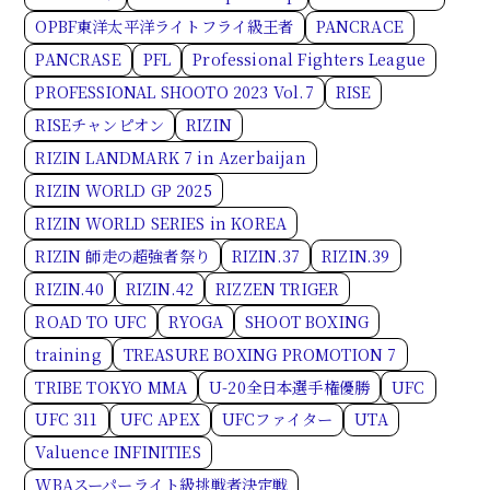
OPBF東洋太平洋ライトフライ級王者
PANCRACE
PANCRASE
PFL
Professional Fighters League
PROFESSIONAL SHOOTO 2023 Vol.7
RISE
RISEチャンピオン
RIZIN
RIZIN LANDMARK 7 in Azerbaijan
RIZIN WORLD GP 2025
RIZIN WORLD SERIES in KOREA
RIZIN 師走の超強者祭り
RIZIN.37
RIZIN.39
RIZIN.40
RIZIN.42
RIZZEN TRIGER
ROAD TO UFC
RYOGA
SHOOT BOXING
training
TREASURE BOXING PROMOTION 7
TRIBE TOKYO MMA
U-20全日本選手権優勝
UFC
UFC 311
UFC APEX
UFCファイター
UTA
Valuence INFINITIES
WBAスーパーライト級挑戦者決定戦