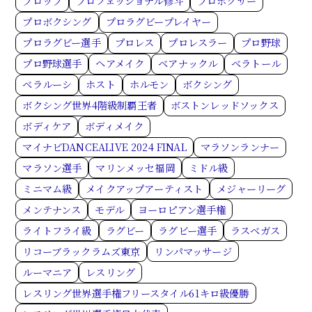
プロップ
プロフェッショナル修斗
プロボクサー
プロボクシング
プロラグビープレイヤー
プロラグビー選手
プロレス
プロレスラー
プロ野球
プロ野球選手
ヘアメイク
ベアナックル
ベラトール
ベラルーシ
ホスト
ホルモン
ボクシング
ボクシング世界4階級制覇王者
ボストンレッドソックス
ボディケア
ボディメイク
マイナビDANCEALIVE 2024 FINAL
マラソンランナー
マラソン選手
マリンメッセ福岡
ミドル級
ミニマム級
メイクアップアーティスト
メジャーリーグ
メンテナンス
モデル
ヨーロピアン選手権
ライトフライ級
ラグビー
ラグビー選手
ラスベガス
リコーブラックラムズ東京
リンパマッサージ
ルーマニア
レスリング
レスリング世界選手権フリースタイル61キロ級優勝