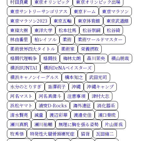
村田良蔵
東京オリンピック
東京オリンピック出場
東京サントリーサンゴリアス
東京ドーム
東京マラソン
東京マラソン2023
東京五輪
東京体育館
東京武道館
東條大樹
東洋大学
松本壮馬
松谷崇嗣
松谷綺
林由番里
柏レイソル
柔術
柔術ワールドマスター
柔術世界四大タイトル
柔術家
栄養摂取
格闘代理戦争
格闘技
梅林太朗
森川茉央
横山朋哉
横浜BUNTAI
横浜DeNAベイスターズ
横浜キャノンイーグルス
橋本知之
武田光司
水分のとりすぎ
沓澤莉子
沖縄
沖縄キャンプ
河名マスト
河名真偉斗
注意事項
津村大志
浜松ヤマト
浦安D-Rocks
海外遠征
消化器系
清水賢亮
減量
渡辺彩華
渡邉史佳
濱口奏琉
瀬川真帆
瀬川祐輔
無理に胸を張る姿勢
片山晋呉
牧秀悟
特発性大腿骨頭壊死症
猫背
瓦田脩二