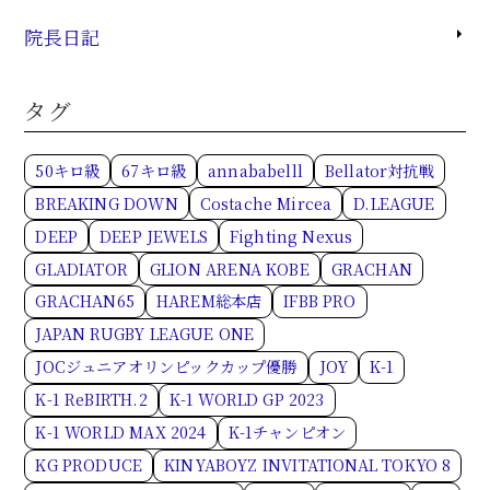
院長日記
タグ
50キロ級
67キロ級
annababelll
Bellator対抗戦
BREAKING DOWN
Costache Mircea
D.LEAGUE
DEEP
DEEP JEWELS
Fighting Nexus
GLADIATOR
GLION ARENA KOBE
GRACHAN
GRACHAN65
HAREM総本店
IFBB PRO
JAPAN RUGBY LEAGUE ONE
JOCジュニアオリンピックカップ優勝
JOY
K-1
K-1 ReBIRTH.2
K-1 WORLD GP 2023
K-1 WORLD MAX 2024
K-1チャンピオン
KG PRODUCE
KINYABOYZ INVITATIONAL TOKYO 8