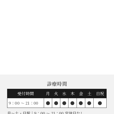
診療時間
受付時間
月
火
水
木
金
土
日祝
●
●
●
●
●
●
●
9：00 ～ 21：00
月～土・日祝｜9：00 ～ 21：00 定休日なし