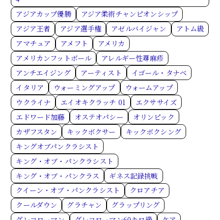
アジアカップ優勝
アジア柔術チャンピオンシップ
アジア王者
アジア選手権
アゼルバイジャン
アトム級
アマチュア
アメフト
アメリカ
アメリカンフットボール
アレルギー性蕁麻疹
アンチエイジング
アーティスト
イゴール・タナベ
イタリア
ウォーミングアップ
ウォームアップ
ウクライナ
エイオキクラッチ 01
エクササイズ
エドワード加藤
オステオパシー
オリンピック
カザフスタン
キックボクサー
キックボクシング
キングオブパンクラシスト
キング・オブ・パンクラシスト
キング・オブ・パンクラス
ギネス記録挑戦
クイーン・オブ・パンクラシスト
クロアチア
クールダウン
グラチャン
グラップリング
グレコローマン
グレコローマン60キロ級
ケア