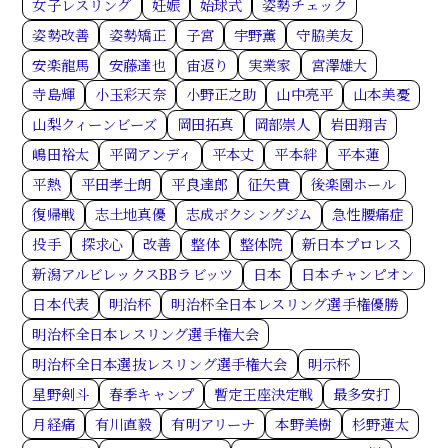
女子レスリング
妊娠
始球式
姿勢チェック
姿勢改善
姿勢矯正
子宮
宇野薫
守脇美友
安楽龍馬
安藤達也
宙返り
実業家
宮澤雄大
寺島輝
小玉彩天奈
小野正之助
山中亮平
山本美憂
山梨クィーンビーズ
岡田拓真
岡部崇人
岩田翔吉
嶋田裕太
平岡アンディ
平本丈
平本絆
平本蓮
平熱
平田孝士朗
平良達郎
征矢貴
後楽園ホール
復帰戦
志土地真優
志成ボクシングジム
急性腰痛症
投手
探求心
改善
整体
整体院
新日本プロレス
新潟アルビレックスBBラビッツ
日本
日本チャンピオン
日本代表
明治杯
明治杯全日本レスリング選手権優勝
明治杯全日本レスリング選手権大会
明治杯全日本選抜レスリング選手権大会
明示杯
星野剣斗
春季キャンプ
暫定王座決定戦
最多安打
月経痛
有川直毅
有明アリーナ
本野美樹
杉野蓮太