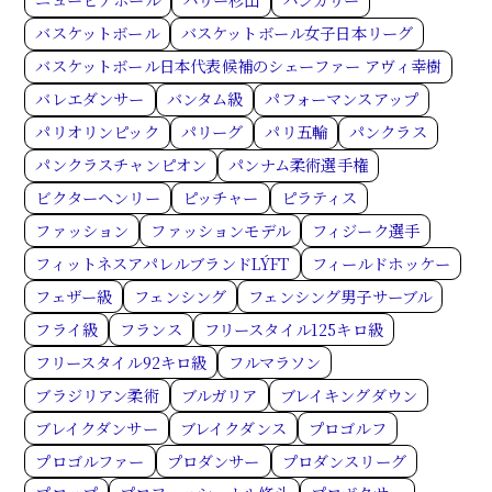
ニューピアホール
ハリー杉山
ハンガリー
バスケットボール
バスケットボール女子日本リーグ
バスケットボール日本代表候補のシェーファー アヴィ幸樹
バレエダンサー
バンタム級
パフォーマンスアップ
パリオリンピック
パリーグ
パリ五輪
パンクラス
パンクラスチャンピオン
パンナム柔術選手権
ビクターヘンリー
ピッチャー
ピラティス
ファッション
ファッションモデル
フィジーク選手
フィットネスアパレルブランドLÝFT
フィールドホッケー
フェザー級
フェンシング
フェンシング男子サーブル
フライ級
フランス
フリースタイル125キロ級
フリースタイル92キロ級
フルマラソン
ブラジリアン柔術
ブルガリア
ブレイキングダウン
ブレイクダンサー
ブレイクダンス
プロゴルフ
プロゴルファー
プロダンサー
プロダンスリーグ