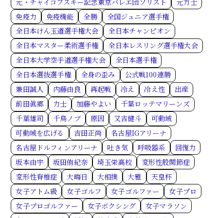
元・チャイコフスキー記念東京バレエ団ソリスト
元力士
免疫力
免疫機能
全勝
全国ジュニア選手権
全日本けん玉道選手権大会
全日本チャンピオン
全日本マスター柔術選手権
全日本レスリング選手権大会
全日本大学空手道選手権大会
全日本選手権
全日本選抜選手権
全身の歪み
公式戦100連勝
兼田誠人
内藤由良
再起戦
冷え
冷え性
出産
前田眞郷
力士
加藤やよい
千葉ロッテマリーンズ
千葉雄司
千鳥ノブ
原因
又吉健斗
可動域
可動域を広げる
吉田正尚
名古屋IGアリーナ
名古屋ドルフィンアリーナ
吐き気
呼吸器系
回復力
坂本由宇
坂田侑紀奈
埼玉栄高校
変形性股関節症
変形性脊椎症
大晦日
大相撲
大雅
天皇杯
女子アトム級
女子ゴルフ
女子ゴルファー
女子プロ
女子プロゴルファー
女子ボクシング
女子マラソン