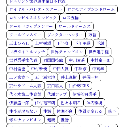
レスリング世界選手権日本代表
ロイヤル・バレエ・スクール
ロコモティブシンドローム
ロサンゼルスオリンピック
ロス五輪
ワールドカップメンバー
ワールドゲームズ
ワールドマスター
ヴィクターヘンリー
万智
三山ひろし
上村樹輝
下半身
下川甲嗣
不調
世界タイトルマッチ
世界チャンピオン
世界選手権
世界選手権代表
両国国技館
中川麦茶
中村京一郎
中村倫也
中村未優
中田大貴
中継ぎ
中高年
二ノ宮寛斗
五十嵐大地
井上直樹
井岡一翔
京セラドーム大阪
京口紘人
仙台89ERS
代々木第二体育館
代謝アップ
伊藤沙月選手
伊藤盛一郎
住村竜市朗
佐々木朗希
体内環境
体型が戻らない
体温
体調不良
体質が変わる
修斗
修斗チャンピオン
健康
優勝