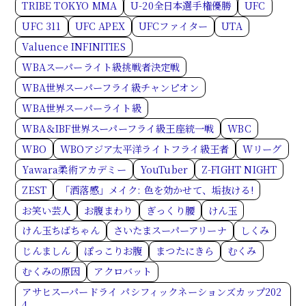
TRIBE TOKYO MMA
U-20全日本選手権優勝
UFC
UFC 311
UFC APEX
UFCファイター
UTA
Valuence INFINITIES
WBAスーパーライト級挑戦者決定戦
WBA世界スーパーフライ級チャンピオン
WBA世界スーパーライト級
WBA＆IBF世界スーパーフライ級王座統一戦
WBC
WBO
WBOアジア太平洋ライトフライ級王者
Wリーグ
Yawara柔術アカデミー
YouTuber
Z-FIGHT NIGHT
ZEST
「洒落感」メイク: 色を効かせて、垢抜ける!
お笑い芸人
お腹まわり
ぎっくり腰
けん玉
けん玉ちばちゃん
さいたまスーパーアリーナ
しくみ
じんましん
ぽっこりお腹
まつたにきら
むくみ
むくみの原因
アクロバット
アサヒスーパードライ パシフィックネーションズカップ202
4