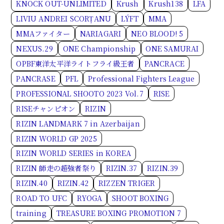
KNOCK OUT-UNLIMITED
Krush
Krush138
LFA
LIVIU ANDREI SCORȚANU
LÝFT
MMA
MMAファイター
NARIAGARI
NEO BLOOD! 5
NEXUS.29
ONE Championship
ONE SAMURAI
OPBF東洋太平洋ライトフライ級王者
PANCRACE
PANCRASE
PFL
Professional Fighters League
PROFESSIONAL SHOOTO 2023 Vol.7
RISE
RISEチャンピオン
RIZIN
RIZIN LANDMARK 7 in Azerbaijan
RIZIN WORLD GP 2025
RIZIN WORLD SERIES in KOREA
RIZIN 師走の超強者祭り
RIZIN.37
RIZIN.39
RIZIN.40
RIZIN.42
RIZZEN TRIGER
ROAD TO UFC
RYOGA
SHOOT BOXING
training
TREASURE BOXING PROMOTION 7