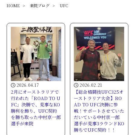
HOME
>
来院ブログ
>
UFC
2026.04.17
2026.02.21
2月にオーストラリアで
【総合格闘技UFC325オ
行われた「ROAD TO U
ーストラリア大会】RO
FC」決勝で、見事なKO
AD TO UFC決勝に参
勝利を飾り、UFC契約
戦！サポートさせていた
を勝ち取った中村京一郎
だいている中村京一郎
選手が来院
選手が見事3ラウンドKO
勝ちでUFC契約！！