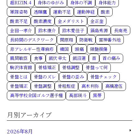
超RIZIN.4
身体のゆがみ
身体の不調
身体能力
軍隊姿勢
透暉鷹
運動不足
運動神経
酸素
酸素不足
酸素濃度
金メダリスト
金正奎
金田一孝介
鈴木康介
鈴木愛佳子
鍋島秀源
長南亮
長時間のデスクワーク
関原翔
防衛戦
雷神番外地
非アレルギー性蕁麻疹
韓国
頭痛
頸髄損傷
風間敏臣
食事
飯伏幸太
飯沼蓮
首
首の痛み
駒沢体育館
骨格矯正
骨格調整
骨盤って何
骨盤とは
骨盤のズレ
骨盤の歪み
骨盤チェック
骨盤矯正
骨盤調整
骨粗鬆症
高木利弥
高橋遼伍
高等学校全国ゴルフ選手権
髙部瑛斗
黒帯
月別アーカイブ
2026年8月