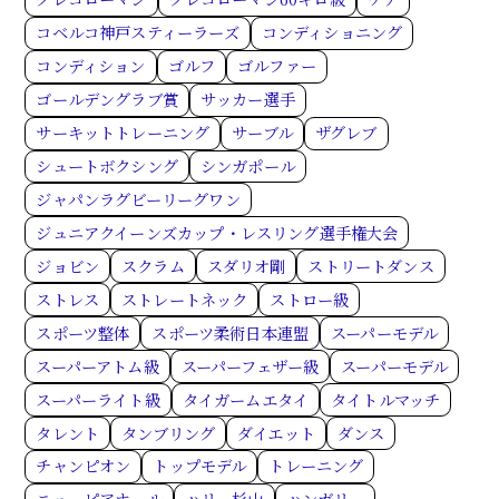
コベルコ神戸スティーラーズ
コンディショニング
コンディション
ゴルフ
ゴルファー
ゴールデングラブ賞
サッカー選手
サーキットトレーニング
サーブル
ザグレブ
シュートボクシング
シンガポール
ジャパンラグビーリーグワン
ジュニアクイーンズカップ・レスリング選手権大会
ジョビン
スクラム
スダリオ剛
ストリートダンス
ストレス
ストレートネック
ストロー級
スポーツ整体
スポーツ柔術日本連盟
スーパーモデル
スーパーアトム級
スーパーフェザー級
スーパーモデル
スーパーライト級
タイガームエタイ
タイトルマッチ
タレント
タンブリング
ダイエット
ダンス
チャンピオン
トップモデル
トレーニング