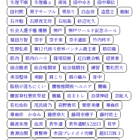
生理不順
生理痛ｓ
産後
田中ゆき
田中華絵
田村熙
男子サーブル
男祭り
白血球
盗塁王
睡眠
石井魁
石原夜叉坊
石垣島
砂辺光久
社会人選手権 優勝
神戸
神戸ワールド記念ホール
福田万智
空手
空手家
空手道部
竹内柊平
笠原弘希
第12代修斗世界バンタム級王者
筋収縮
筋肉
筋肉のハリ
篠塚辰樹
紅白歌合戦
経営者
結合酸素
総合格闘家
総合格闘技
練習
繁松哲大
美容整体
美脚
肩こり
肩の痛み
背中
脂肪が落ちにくい
腰椎椎間板ヘルニア
腰痛
腰部脊柱管狭窄症
腹痛
自主トレ
自律神経
芸能人
若松佑弥
茂呂綾乃
荻野貴司
菅原美優
蕁麻疹
蕁麻疹 かゆみ
藤原恭大
藤岡奈穂子
藤村琉士
藤波朱理
血流
表参道
表参道駅A2出口
見学
貴源治関
貴賢神
赤田プレイボイ功輝
超RIZIN.3