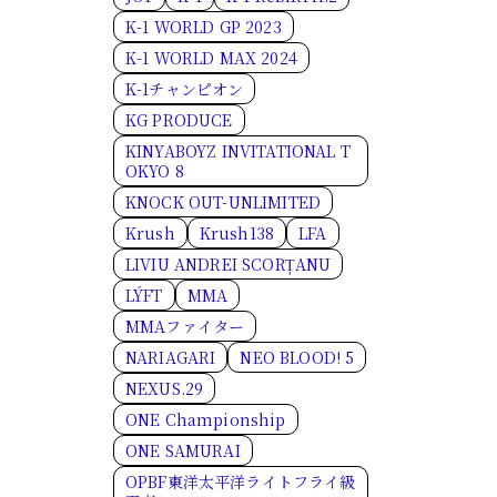
K-1 WORLD GP 2023
K-1 WORLD MAX 2024
K-1チャンピオン
KG PRODUCE
KINYABOYZ INVITATIONAL T
OKYO 8
KNOCK OUT-UNLIMITED
Krush
Krush138
LFA
LIVIU ANDREI SCORȚANU
LÝFT
MMA
MMAファイター
NARIAGARI
NEO BLOOD! 5
NEXUS.29
ONE Championship
ONE SAMURAI
OPBF東洋太平洋ライトフライ級