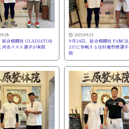
09.28
2023.09.23
日 総合格闘技 GLADIATOR
9月24日、総合格闘技 PANCR
戦 河名マスト選手が来院
337に参戦する住村竜市朗選
院