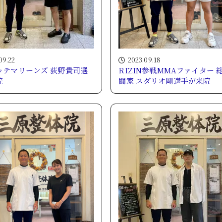
09.22
2023.09.18
ッテマリーンズ 荻野貴司選
RIZIN参戦MMAファイター 
院
闘家 スダリオ剛選手が来院