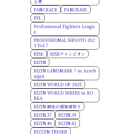
王者
PANCRACE
PANCRASE
PFL
Professional Fighters Leagu
e
PROFESSIONAL SHOOTO 202
3 Vol.7
RISE
RISEチャンピオン
RIZIN
RIZIN LANDMARK 7 in Azerb
aijan
RIZIN WORLD GP 2025
RIZIN WORLD SERIES in KO
REA
RIZIN 師走の超強者祭り
RIZIN.37
RIZIN.39
RIZIN.40
RIZIN.42
RIZZEN TRIGER