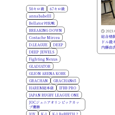
50キロ級
67キロ級
annababelll
Bellator対抗戦
BREAKING DOWN
2023.
総合格闘
Costache Mircea
ドル級
D.LEAGUE
DEEP
内藤由
DEEP JEWELS
Fighting Nexus
GLADIATOR
GLION ARENA KOBE
GRACHAN
GRACHAN65
HAREM総本店
IFBB PRO
JAPAN RUGBY LEAGUE ONE
JOCジュニアオリンピックカッ
プ優勝
JOY
K-1
K-1 ReBIRTH.2