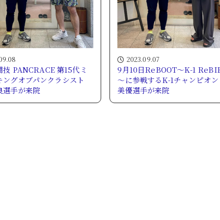
09.08
2023.09.07
技 PANCRACE 第15代ミ
9月10日ReBOOT～K-1 ReBI
キングオブパンクラシスト
～に参戦するK-1チャンピオン
良選手が来院
美優選手が来院