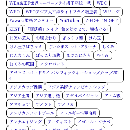
WBA＆IBF世界スーパーフライ級王座統一戦
WBC
WBO
WBOアジア太平洋ライトフライ級王者
Wリーグ
Yawara柔術アカデミー
YouTuber
Z-FIGHT NIGHT
ZEST
「洒落感」メイク: 色を効かせて、垢抜ける!
お笑い芸人
お腹まわり
ぎっくり腰
けん玉
けん玉ちばちゃん
さいたまスーパーアリーナ
しくみ
じんましん
ぽっこりお腹
まつたにきら
むくみ
むくみの原因
アクロバット
アサヒスーパードライ パシフィックネーションズカップ202
4
アジアカップ優勝
アジア柔術チャンピオンシップ
アジア王者
アジア選手権
アゼルバイジャン
アトム級
アマチュア
アメフト
アメリカ
アメリカンフットボール
アレルギー性蕁麻疹
アンチエイジング
アーティスト
イゴール・タナベ