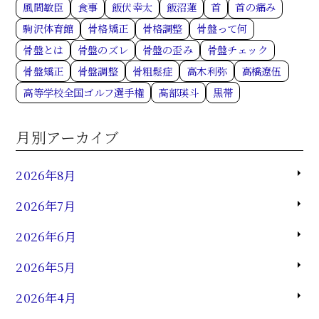
風間敏臣
食事
飯伏幸太
飯沼蓮
首
首の痛み
駒沢体育館
骨格矯正
骨格調整
骨盤って何
骨盤とは
骨盤のズレ
骨盤の歪み
骨盤チェック
骨盤矯正
骨盤調整
骨粗鬆症
高木利弥
高橋遼伍
高等学校全国ゴルフ選手権
髙部瑛斗
黒帯
月別アーカイブ
2026年8月
2026年7月
2026年6月
2026年5月
2026年4月