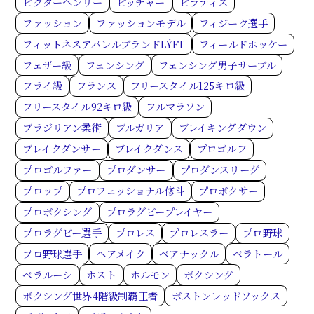
ビクターヘンリー
ピッチャー
ピラティス
ファッション
ファッションモデル
フィジーク選手
フィットネスアパレルブランドLÝFT
フィールドホッケー
フェザー級
フェンシング
フェンシング男子サーブル
フライ級
フランス
フリースタイル125キロ級
フリースタイル92キロ級
フルマラソン
ブラジリアン柔術
ブルガリア
ブレイキングダウン
ブレイクダンサー
ブレイクダンス
プロゴルフ
プロゴルファー
プロダンサー
プロダンスリーグ
プロップ
プロフェッショナル修斗
プロボクサー
プロボクシング
プロラグビープレイヤー
プロラグビー選手
プロレス
プロレスラー
プロ野球
プロ野球選手
ヘアメイク
ベアナックル
ベラトール
ベラルーシ
ホスト
ホルモン
ボクシング
ボクシング世界4階級制覇王者
ボストンレッドソックス