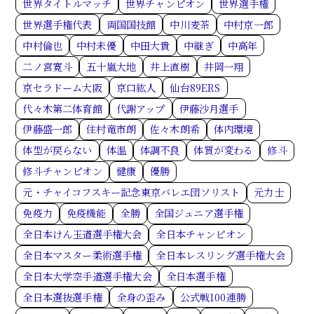
世界タイトルマッチ
世界チャンピオン
世界選手権
世界選手権代表
両国国技館
中川麦茶
中村京一郎
中村倫也
中村未優
中田大貴
中継ぎ
中高年
二ノ宮寛斗
五十嵐大地
井上直樹
井岡一翔
京セラドーム大阪
京口紘人
仙台89ERS
代々木第二体育館
代謝アップ
伊藤沙月選手
伊藤盛一郎
住村竜市朗
佐々木朗希
体内環境
体型が戻らない
体温
体調不良
体質が変わる
修斗
修斗チャンピオン
健康
優勝
元・チャイコフスキー記念東京バレエ団ソリスト
元力士
免疫力
免疫機能
全勝
全国ジュニア選手権
全日本けん玉道選手権大会
全日本チャンピオン
全日本マスター柔術選手権
全日本レスリング選手権大会
全日本大学空手道選手権大会
全日本選手権
全日本選抜選手権
全身の歪み
公式戦100連勝