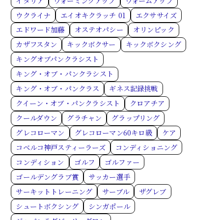
イタリア
ウォーミングアップ
ウォームアップ
ウクライナ
エイオキクラッチ 01
エクササイズ
エドワード加藤
オステオパシー
オリンピック
カザフスタン
キックボクサー
キックボクシング
キングオブパンクラシスト
キング・オブ・パンクラシスト
キング・オブ・パンクラス
ギネス記録挑戦
クイーン・オブ・パンクラシスト
クロアチア
クールダウン
グラチャン
グラップリング
グレコローマン
グレコローマン60キロ級
ケア
コベルコ神戸スティーラーズ
コンディショニング
コンディション
ゴルフ
ゴルファー
ゴールデングラブ賞
サッカー選手
サーキットトレーニング
サーブル
ザグレブ
シュートボクシング
シンガポール