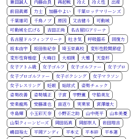
兼田誠人
内藤由良
再起戦
冷え
冷え性
出産
前田眞郷
力士
加藤やよい
千葉ロッテマリーンズ
千葉雄司
千鳥ノブ
原因
又吉健斗
可動域
可動域を広げる
吉田正尚
名古屋IGアリーナ
名古屋ドルフィンアリーナ
吐き気
呼吸器系
回復力
坂本由宇
坂田侑紀奈
埼玉栄高校
変形性股関節症
変形性脊椎症
大晦日
大相撲
大雅
天皇杯
女子アトム級
女子ゴルフ
女子ゴルファー
女子プロ
女子プロゴルファー
女子ボクシング
女子マラソン
女子レスリング
妊娠
始球式
姿勢チェック
姿勢改善
姿勢矯正
子宮
宇野薫
守脇美友
安楽龍馬
安藤達也
宙返り
実業家
宮澤雄大
寺島輝
小玉彩天奈
小野正之助
山中亮平
山本美憂
山梨クィーンビーズ
岡田拓真
岡部崇人
岩田翔吉
嶋田裕太
平岡アンディ
平本丈
平本絆
平本蓮