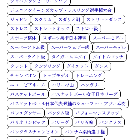
ジャパンラグビーリーグワン
ジュニアクイーンズカップ・レスリング選手権大会
ジョビン
スクラム
スダリオ剛
ストリートダンス
ストレス
ストレートネック
ストロー級
スポーツ整体
スポーツ柔術日本連盟
スーパーモデル
スーパーアトム級
スーパーフェザー級
スーパーモデル
スーパーライト級
タイガームエタイ
タイトルマッチ
タレント
タンブリング
ダイエット
ダンス
チャンピオン
トップモデル
トレーニング
ニューピアホール
ハリー杉山
ハンガリー
バスケットボール
バスケットボール女子日本リーグ
バスケットボール日本代表候補のシェーファー アヴィ幸樹
バレエダンサー
バンタム級
パフォーマンスアップ
パリオリンピック
パリーグ
パリ五輪
パンクラス
パンクラスチャンピオン
パンナム柔術選手権