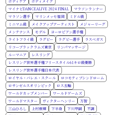
ボディケア
ボディメイク
マイナビDANCEALIVE 2024 FINAL
マラソンランナー
マラソン選手
マリンメッセ福岡
ミドル級
ミニマム級
メイクアップアーティスト
メジャーリーグ
メンテナンス
モデル
ヨーロピアン選手権
ライトフライ級
ラグビー
ラグビー選手
ラスベガス
リコーブラックラムズ東京
リンパマッサージ
ルーマニア
レスリング
レスリング世界選手権フリースタイル61キロ級優勝
レスリング世界選手権日本代表
ロイヤル・バレエ・スクール
ロコモティブシンドローム
ロサンゼルスオリンピック
ロス五輪
ワールドカップメンバー
ワールドゲームズ
ワールドマスター
ヴィクターヘンリー
万智
三山ひろし
上村樹輝
下半身
下川甲嗣
不調