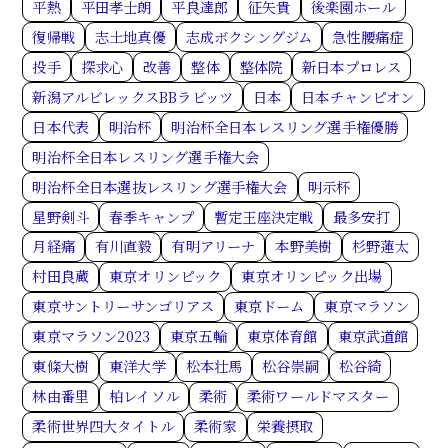
平熱
平田孝士朗
平良達郎
征矢貴
後楽園ホール
復帰戦
志土地真優
志成ボクシングジム
急性腰痛症
投手
探求心
改善
整体
整体院
新日本プロレス
新潟アルビレックスBBラビッツ
日本
日本チャンピオン
日本代表
明治杯
明治杯全日本レスリング選手権優勝
明治杯全日本レスリング選手権大会
明治杯全日本選抜レスリング選手権大会
明示杯
星野剣斗
春季キャンプ
暫定王座決定戦
最多安打
月経痛
有川直毅
有明アリーナ
本野美樹
杉野蓮太
村田良蔵
東京オリンピック
東京オリンピック出場
東京サントリーサンゴリアス
東京ドーム
東京マラソン
東京マラソン2023
東京五輪
東京体育館
東京武道館
東條大樹
東洋大学
松本壮馬
松谷崇嗣
松谷綺
林由番里
柏レイソル
柔術
柔術ワールドマスター
柔術世界四大タイトル
柔術家
栄養摂取