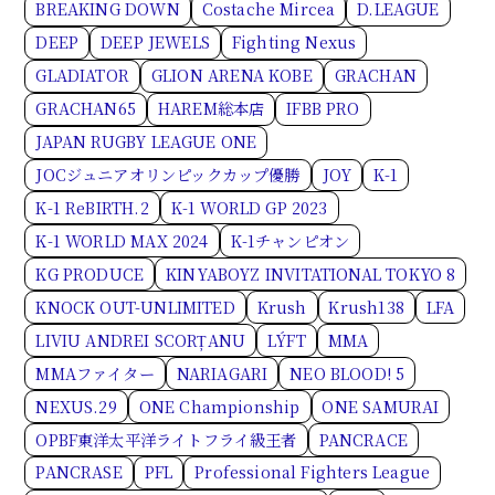
BREAKING DOWN
Costache Mircea
D.LEAGUE
DEEP
DEEP JEWELS
Fighting Nexus
GLADIATOR
GLION ARENA KOBE
GRACHAN
GRACHAN65
HAREM総本店
IFBB PRO
JAPAN RUGBY LEAGUE ONE
JOCジュニアオリンピックカップ優勝
JOY
K-1
K-1 ReBIRTH.2
K-1 WORLD GP 2023
K-1 WORLD MAX 2024
K-1チャンピオン
KG PRODUCE
KINYABOYZ INVITATIONAL TOKYO 8
KNOCK OUT-UNLIMITED
Krush
Krush138
LFA
LIVIU ANDREI SCORȚANU
LÝFT
MMA
MMAファイター
NARIAGARI
NEO BLOOD! 5
NEXUS.29
ONE Championship
ONE SAMURAI
OPBF東洋太平洋ライトフライ級王者
PANCRACE
PANCRASE
PFL
Professional Fighters League