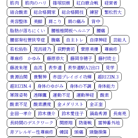
筋肉
筋肉のハリ
篠塚辰樹
紅白歌合戦
経営者
結合酸素
総合格闘家
総合格闘技
練習
繁松哲大
美容整体
美脚
肩こり
肩の痛み
背中
脂肪が落ちにくい
腰椎椎間板ヘルニア
腰痛
腰部脊柱管狭窄症
腹痛
自主トレ
自律神経
芸能人
若松佑弥
茂呂綾乃
荻野貴司
菅原美優
蕁麻疹
蕁麻疹 かゆみ
藤原恭大
藤岡奈穂子
藤村琉士
藤波朱理
血流
表参道
表参道駅A2出口
見学
貴源治関
貴賢神
赤田プレイボイ功輝
超RIZIN.3
超RIZIN.4
身体のゆがみ
身体の不調
身体能力
軍隊姿勢
透暉鷹
運動不足
運動神経
酸素
酸素不足
酸素濃度
金メダリスト
金正奎
金田一孝介
鈴木康介
鈴木愛佳子
鍋島秀源
長南亮
長時間のデスクワーク
関原翔
防衛戦
雷神番外地
非アレルギー性蕁麻疹
韓国
頭痛
頸髄損傷