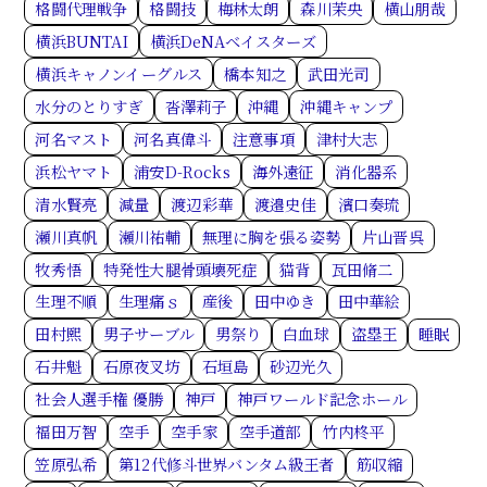
格闘代理戦争
格闘技
梅林太朗
森川茉央
横山朋哉
横浜BUNTAI
横浜DeNAベイスターズ
横浜キャノンイーグルス
橋本知之
武田光司
水分のとりすぎ
沓澤莉子
沖縄
沖縄キャンプ
河名マスト
河名真偉斗
注意事項
津村大志
浜松ヤマト
浦安D-Rocks
海外遠征
消化器系
清水賢亮
減量
渡辺彩華
渡邉史佳
濱口奏琉
瀬川真帆
瀬川祐輔
無理に胸を張る姿勢
片山晋呉
牧秀悟
特発性大腿骨頭壊死症
猫背
瓦田脩二
生理不順
生理痛ｓ
産後
田中ゆき
田中華絵
田村熙
男子サーブル
男祭り
白血球
盗塁王
睡眠
石井魁
石原夜叉坊
石垣島
砂辺光久
社会人選手権 優勝
神戸
神戸ワールド記念ホール
福田万智
空手
空手家
空手道部
竹内柊平
笠原弘希
第12代修斗世界バンタム級王者
筋収縮