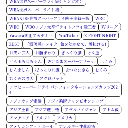
WBA世界スーパーフライ級チャンピオン
WBA世界スーパーライト級
WBA＆IBF世界スーパーフライ級王座統一戦
WBC
WBO
WBOアジア太平洋ライトフライ級王者
Wリーグ
Yawara柔術アカデミー
YouTuber
Z-FIGHT NIGHT
ZEST
「洒落感」メイク: 色を効かせて、垢抜ける!
お笑い芸人
お腹まわり
ぎっくり腰
けん玉
けん玉ちばちゃん
さいたまスーパーアリーナ
しくみ
じんましん
ぽっこりお腹
まつたにきら
むくみ
むくみの原因
アクロバット
アサヒスーパードライ パシフィックネーションズカップ202
4
アジアカップ優勝
アジア柔術チャンピオンシップ
アジア王者
アジア選手権
アゼルバイジャン
アトム級
アマチュア
アメフト
アメリカ
アメリカンフットボール
アレルギー性蕁麻疹