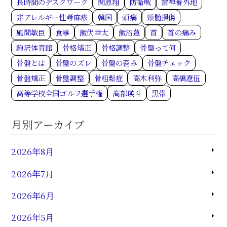
長時間のデスクワーク
関原翔
防衛戦
雷神番外地
非アレルギー性蕁麻疹
韓国
頭痛
頸髄損傷
風間敏臣
食事
飯伏幸太
飯沼蓮
首
首の痛み
駒沢体育館
骨格矯正
骨格調整
骨盤って何
骨盤とは
骨盤のズレ
骨盤の歪み
骨盤チェック
骨盤矯正
骨盤調整
骨粗鬆症
高木利弥
高橋遼伍
高等学校全国ゴルフ選手権
髙部瑛斗
黒帯
月別アーカイブ
2026年8月
2026年7月
2026年6月
2026年5月