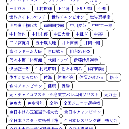
三山ひろし
上村樹輝
下半身
下川甲嗣
不調
世界タイトルマッチ
世界チャンピオン
世界選手権
世界選手権代表
両国国技館
中川麦茶
中村京一郎
中村倫也
中村未優
中田大貴
中継ぎ
中高年
二ノ宮寛斗
五十嵐大地
井上直樹
井岡一翔
京セラドーム大阪
京口紘人
仙台89ERS
代々木第二体育館
代謝アップ
伊藤沙月選手
伊藤盛一郎
住村竜市朗
佐々木朗希
体内環境
体型が戻らない
体温
体調不良
体質が変わる
修斗
修斗チャンピオン
健康
優勝
元・チャイコフスキー記念東京バレエ団ソリスト
元力士
免疫力
免疫機能
全勝
全国ジュニア選手権
全日本けん玉道選手権大会
全日本チャンピオン
全日本マスター柔術選手権
全日本レスリング選手権大会
全日本大学空手道選手権大会
全日本選手権