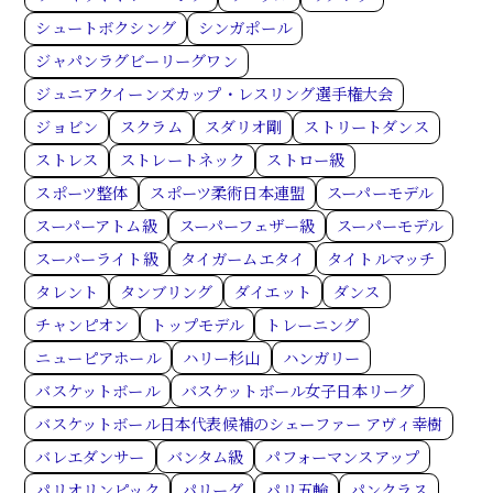
シュートボクシング
シンガポール
ジャパンラグビーリーグワン
ジュニアクイーンズカップ・レスリング選手権大会
ジョビン
スクラム
スダリオ剛
ストリートダンス
ストレス
ストレートネック
ストロー級
スポーツ整体
スポーツ柔術日本連盟
スーパーモデル
スーパーアトム級
スーパーフェザー級
スーパーモデル
スーパーライト級
タイガームエタイ
タイトルマッチ
タレント
タンブリング
ダイエット
ダンス
チャンピオン
トップモデル
トレーニング
ニューピアホール
ハリー杉山
ハンガリー
バスケットボール
バスケットボール女子日本リーグ
バスケットボール日本代表候補のシェーファー アヴィ幸樹
バレエダンサー
バンタム級
パフォーマンスアップ
パリオリンピック
パリーグ
パリ五輪
パンクラス