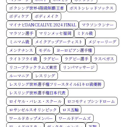
ボクシング世界4階級制覇王者
ボストンレッドソックス
ボディケア
ボディメイク
マイナビDANCEALIVE 2024 FINAL
マラソンランナー
マラソン選手
マリンメッセ福岡
ミドル級
ミニマム級
メイクアップアーティスト
メジャーリーグ
メンテナンス
モデル
ヨーロピアン選手権
ライトフライ級
ラグビー
ラグビー選手
ラスベガス
リコーブラックラムズ東京
リンパマッサージ
ルーマニア
レスリング
レスリング世界選手権フリースタイル61キロ級優勝
レスリング世界選手権日本代表
ロイヤル・バレエ・スクール
ロコモティブシンドローム
ロサンゼルスオリンピック
ロス五輪
ワールドカップメンバー
ワールドゲームズ
ワールドマスター
ヴィクターヘンリー
万智