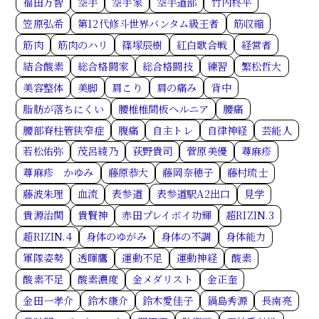
福田万智
空手
空手家
空手道部
竹内柊平
笠原弘希
第12代修斗世界バンタム級王者
筋収縮
筋肉
筋肉のハリ
篠塚辰樹
紅白歌合戦
経営者
結合酸素
総合格闘家
総合格闘技
練習
繁松哲大
美容整体
美脚
肩こり
肩の痛み
背中
脂肪が落ちにくい
腰椎椎間板ヘルニア
腰痛
腰部脊柱管狭窄症
腹痛
自主トレ
自律神経
芸能人
若松佑弥
茂呂綾乃
荻野貴司
菅原美優
蕁麻疹
蕁麻疹 かゆみ
藤原恭大
藤岡奈穂子
藤村琉士
藤波朱理
血流
表参道
表参道駅A2出口
見学
貴源治関
貴賢神
赤田プレイボイ功輝
超RIZIN.3
超RIZIN.4
身体のゆがみ
身体の不調
身体能力
軍隊姿勢
透暉鷹
運動不足
運動神経
酸素
酸素不足
酸素濃度
金メダリスト
金正奎
金田一孝介
鈴木康介
鈴木愛佳子
鍋島秀源
長南亮