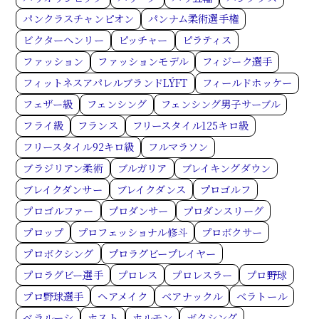
パンクラスチャンピオン
パンナム柔術選手権
ビクターヘンリー
ピッチャー
ピラティス
ファッション
ファッションモデル
フィジーク選手
フィットネスアパレルブランドLÝFT
フィールドホッケー
フェザー級
フェンシング
フェンシング男子サーブル
フライ級
フランス
フリースタイル125キロ級
フリースタイル92キロ級
フルマラソン
ブラジリアン柔術
ブルガリア
ブレイキングダウン
ブレイクダンサー
ブレイクダンス
プロゴルフ
プロゴルファー
プロダンサー
プロダンスリーグ
プロップ
プロフェッショナル修斗
プロボクサー
プロボクシング
プロラグビープレイヤー
プロラグビー選手
プロレス
プロレスラー
プロ野球
プロ野球選手
ヘアメイク
ベアナックル
ベラトール
ベラルーシ
ホスト
ホルモン
ボクシング