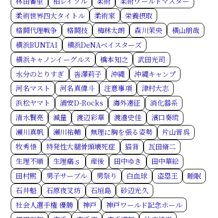
林由番里
柏レイソル
柔術
柔術ワールドマスター
柔術世界四大タイトル
柔術家
栄養摂取
格闘代理戦争
格闘技
梅林太朗
森川茉央
横山朋哉
横浜BUNTAI
横浜DeNAベイスターズ
横浜キャノンイーグルス
橋本知之
武田光司
水分のとりすぎ
沓澤莉子
沖縄
沖縄キャンプ
河名マスト
河名真偉斗
注意事項
津村大志
浜松ヤマト
浦安D-Rocks
海外遠征
消化器系
清水賢亮
減量
渡辺彩華
渡邉史佳
濱口奏琉
瀬川真帆
瀬川祐輔
無理に胸を張る姿勢
片山晋呉
牧秀悟
特発性大腿骨頭壊死症
猫背
瓦田脩二
生理不順
生理痛ｓ
産後
田中ゆき
田中華絵
田村熙
男子サーブル
男祭り
白血球
盗塁王
睡眠
石井魁
石原夜叉坊
石垣島
砂辺光久
社会人選手権 優勝
神戸
神戸ワールド記念ホール