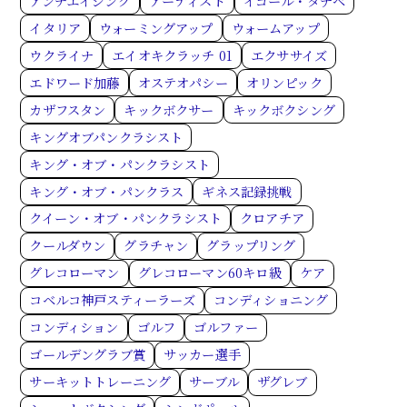
アンチエイジング
アーティスト
イゴール・タナベ
イタリア
ウォーミングアップ
ウォームアップ
ウクライナ
エイオキクラッチ 01
エクササイズ
エドワード加藤
オステオパシー
オリンピック
カザフスタン
キックボクサー
キックボクシング
キングオブパンクラシスト
キング・オブ・パンクラシスト
キング・オブ・パンクラス
ギネス記録挑戦
クイーン・オブ・パンクラシスト
クロアチア
クールダウン
グラチャン
グラップリング
グレコローマン
グレコローマン60キロ級
ケア
コベルコ神戸スティーラーズ
コンディショニング
コンディション
ゴルフ
ゴルファー
ゴールデングラブ賞
サッカー選手
サーキットトレーニング
サーブル
ザグレブ