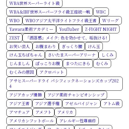
WBA世界スーパーライト級
WBA＆IBF世界スーパーフライ級王座統一戦
WBC
WBO
WBOアジア太平洋ライトフライ級王者
Wリーグ
Yawara柔術アカデミー
YouTuber
Z-FIGHT NIGHT
ZEST
「洒落感」メイク: 色を効かせて、垢抜ける!
お笑い芸人
お腹まわり
ぎっくり腰
けん玉
けん玉ちばちゃん
さいたまスーパーアリーナ
しくみ
じんましん
ぽっこりお腹
まつたにきら
むくみ
むくみの原因
アクロバット
アサヒスーパードライ パシフィックネーションズカップ202
4
アジアカップ優勝
アジア柔術チャンピオンシップ
アジア王者
アジア選手権
アゼルバイジャン
アトム級
アマチュア
アメフト
アメリカ
アメリカンフットボール
アレルギー性蕁麻疹