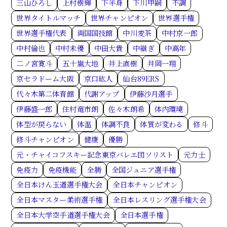
三山ひろし
上村樹輝
下半身
下川甲嗣
不調
世界タイトルマッチ
世界チャンピオン
世界選手権
世界選手権代表
両国国技館
中川麦茶
中村京一郎
中村倫也
中村未優
中田大貴
中継ぎ
中高年
二ノ宮寛斗
五十嵐大地
井上直樹
井岡一翔
京セラドーム大阪
京口紘人
仙台89ERS
代々木第二体育館
代謝アップ
伊藤沙月選手
伊藤盛一郎
住村竜市朗
佐々木朗希
体内環境
体型が戻らない
体温
体調不良
体質が変わる
修斗
修斗チャンピオン
健康
優勝
元・チャイコフスキー記念東京バレエ団ソリスト
元力士
免疫力
免疫機能
全勝
全国ジュニア選手権
全日本けん玉道選手権大会
全日本チャンピオン
全日本マスター柔術選手権
全日本レスリング選手権大会
全日本大学空手道選手権大会
全日本選手権