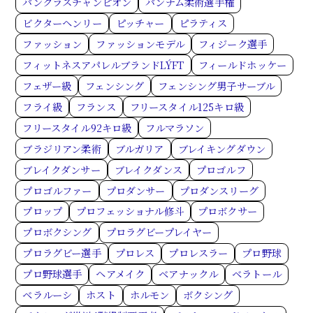
パンクラスチャンピオン
パンナム柔術選手権
ビクターヘンリー
ピッチャー
ピラティス
ファッション
ファッションモデル
フィジーク選手
フィットネスアパレルブランドLÝFT
フィールドホッケー
フェザー級
フェンシング
フェンシング男子サーブル
フライ級
フランス
フリースタイル125キロ級
フリースタイル92キロ級
フルマラソン
ブラジリアン柔術
ブルガリア
ブレイキングダウン
ブレイクダンサー
ブレイクダンス
プロゴルフ
プロゴルファー
プロダンサー
プロダンスリーグ
プロップ
プロフェッショナル修斗
プロボクサー
プロボクシング
プロラグビープレイヤー
プロラグビー選手
プロレス
プロレスラー
プロ野球
プロ野球選手
ヘアメイク
ベアナックル
ベラトール
ベラルーシ
ホスト
ホルモン
ボクシング