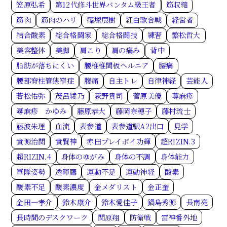
笠原弘希
第12代修斗世界バンタム級王者
筋収縮
筋肉
筋肉のハリ
篠塚辰樹
紅白歌合戦
経営者
結合酸素
総合格闘家
総合格闘技
練習
繁松哲大
美容整体
美脚
肩こり
肩の痛み
背中
脂肪が落ちにくい
腰椎椎間板ヘルニア
腰痛
腰部脊柱管狭窄症
腹痛
自主トレ
自律神経
芸能人
若松佑弥
茂呂綾乃
荻野貴司
菅原美優
蕁麻疹
蕁麻疹 かゆみ
藤原恭大
藤岡奈穂子
藤村琉士
藤波朱理
血流
表参道
表参道駅A2出口
見学
貴源治関
貴賢神
赤田プレイボイ功輝
超RIZIN.3
超RIZIN.4
身体のゆがみ
身体の不調
身体能力
軍隊姿勢
透暉鷹
運動不足
運動神経
酸素
酸素不足
酸素濃度
金メダリスト
金正奎
金田一孝介
鈴木康介
鈴木愛佳子
鍋島秀源
長南亮
長時間のデスクワーク
関原翔
防衛戦
雷神番外地