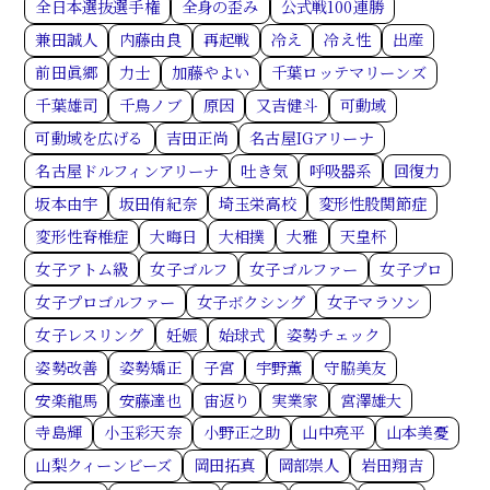
全日本選抜選手権
全身の歪み
公式戦100連勝
兼田誠人
内藤由良
再起戦
冷え
冷え性
出産
前田眞郷
力士
加藤やよい
千葉ロッテマリーンズ
千葉雄司
千鳥ノブ
原因
又吉健斗
可動域
可動域を広げる
吉田正尚
名古屋IGアリーナ
名古屋ドルフィンアリーナ
吐き気
呼吸器系
回復力
坂本由宇
坂田侑紀奈
埼玉栄高校
変形性股関節症
変形性脊椎症
大晦日
大相撲
大雅
天皇杯
女子アトム級
女子ゴルフ
女子ゴルファー
女子プロ
女子プロゴルファー
女子ボクシング
女子マラソン
女子レスリング
妊娠
始球式
姿勢チェック
姿勢改善
姿勢矯正
子宮
宇野薫
守脇美友
安楽龍馬
安藤達也
宙返り
実業家
宮澤雄大
寺島輝
小玉彩天奈
小野正之助
山中亮平
山本美憂
山梨クィーンビーズ
岡田拓真
岡部崇人
岩田翔吉