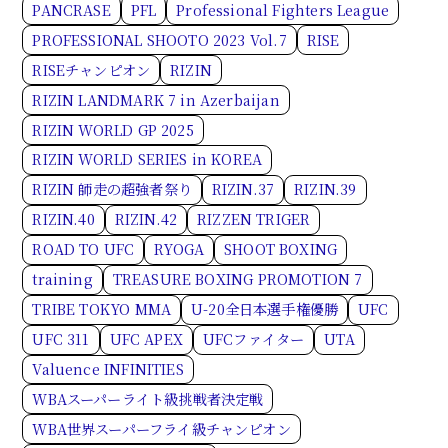
PANCRASE
PFL
Professional Fighters League
PROFESSIONAL SHOOTO 2023 Vol.7
RISE
RISEチャンピオン
RIZIN
RIZIN LANDMARK 7 in Azerbaijan
RIZIN WORLD GP 2025
RIZIN WORLD SERIES in KOREA
RIZIN 師走の超強者祭り
RIZIN.37
RIZIN.39
RIZIN.40
RIZIN.42
RIZZEN TRIGER
ROAD TO UFC
RYOGA
SHOOT BOXING
training
TREASURE BOXING PROMOTION 7
TRIBE TOKYO MMA
U-20全日本選手権優勝
UFC
UFC 311
UFC APEX
UFCファイター
UTA
Valuence INFINITIES
WBAスーパーライト級挑戦者決定戦
WBA世界スーパーフライ級チャンピオン