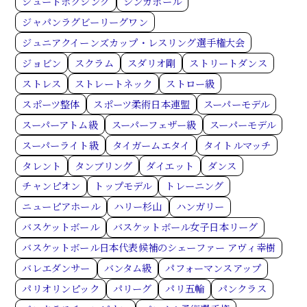
シュートボクシング
シンガポール
ジャパンラグビーリーグワン
ジュニアクイーンズカップ・レスリング選手権大会
ジョビン
スクラム
スダリオ剛
ストリートダンス
ストレス
ストレートネック
ストロー級
スポーツ整体
スポーツ柔術日本連盟
スーパーモデル
スーパーアトム級
スーパーフェザー級
スーパーモデル
スーパーライト級
タイガームエタイ
タイトルマッチ
タレント
タンブリング
ダイエット
ダンス
チャンピオン
トップモデル
トレーニング
ニューピアホール
ハリー杉山
ハンガリー
バスケットボール
バスケットボール女子日本リーグ
バスケットボール日本代表候補のシェーファー アヴィ幸樹
バレエダンサー
バンタム級
パフォーマンスアップ
パリオリンピック
パリーグ
パリ五輪
パンクラス