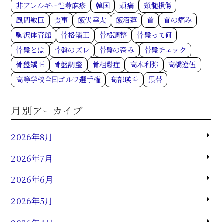
非アレルギー性蕁麻疹
韓国
頭痛
頸髄損傷
風間敏臣
食事
飯伏幸太
飯沼蓮
首
首の痛み
駒沢体育館
骨格矯正
骨格調整
骨盤って何
骨盤とは
骨盤のズレ
骨盤の歪み
骨盤チェック
骨盤矯正
骨盤調整
骨粗鬆症
高木利弥
高橋遼伍
高等学校全国ゴルフ選手権
髙部瑛斗
黒帯
月別アーカイブ
2026年8月
2026年7月
2026年6月
2026年5月