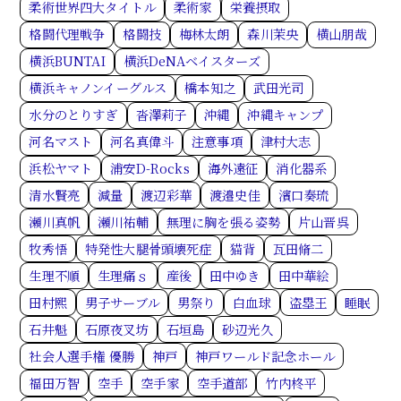
柔術世界四大タイトル
柔術家
栄養摂取
格闘代理戦争
格闘技
梅林太朗
森川茉央
横山朋哉
横浜BUNTAI
横浜DeNAベイスターズ
横浜キャノンイーグルス
橋本知之
武田光司
水分のとりすぎ
沓澤莉子
沖縄
沖縄キャンプ
河名マスト
河名真偉斗
注意事項
津村大志
浜松ヤマト
浦安D-Rocks
海外遠征
消化器系
清水賢亮
減量
渡辺彩華
渡邉史佳
濱口奏琉
瀬川真帆
瀬川祐輔
無理に胸を張る姿勢
片山晋呉
牧秀悟
特発性大腿骨頭壊死症
猫背
瓦田脩二
生理不順
生理痛ｓ
産後
田中ゆき
田中華絵
田村熙
男子サーブル
男祭り
白血球
盗塁王
睡眠
石井魁
石原夜叉坊
石垣島
砂辺光久
社会人選手権 優勝
神戸
神戸ワールド記念ホール
福田万智
空手
空手家
空手道部
竹内柊平