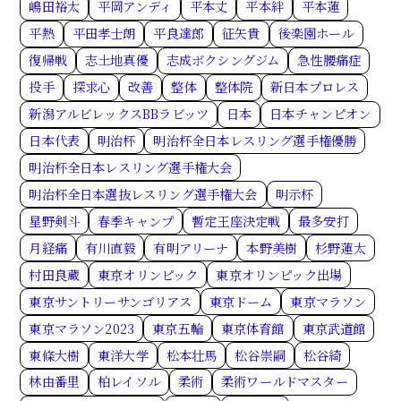
嶋田裕太
平岡アンディ
平本丈
平本絆
平本蓮
平熱
平田孝士朗
平良達郎
征矢貴
後楽園ホール
復帰戦
志土地真優
志成ボクシングジム
急性腰痛症
投手
探求心
改善
整体
整体院
新日本プロレス
新潟アルビレックスBBラビッツ
日本
日本チャンピオン
日本代表
明治杯
明治杯全日本レスリング選手権優勝
明治杯全日本レスリング選手権大会
明治杯全日本選抜レスリング選手権大会
明示杯
星野剣斗
春季キャンプ
暫定王座決定戦
最多安打
月経痛
有川直毅
有明アリーナ
本野美樹
杉野蓮太
村田良蔵
東京オリンピック
東京オリンピック出場
東京サントリーサンゴリアス
東京ドーム
東京マラソン
東京マラソン2023
東京五輪
東京体育館
東京武道館
東條大樹
東洋大学
松本壮馬
松谷崇嗣
松谷綺
林由番里
柏レイソル
柔術
柔術ワールドマスター