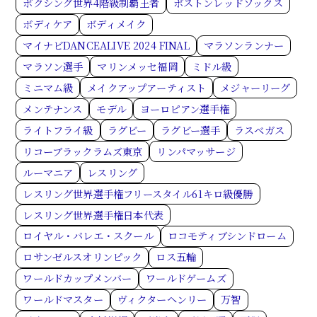
ボクシング世界4階級制覇王者
ボストンレッドソックス
ボディケア
ボディメイク
マイナビDANCEALIVE 2024 FINAL
マラソンランナー
マラソン選手
マリンメッセ福岡
ミドル級
ミニマム級
メイクアップアーティスト
メジャーリーグ
メンテナンス
モデル
ヨーロピアン選手権
ライトフライ級
ラグビー
ラグビー選手
ラスベガス
リコーブラックラムズ東京
リンパマッサージ
ルーマニア
レスリング
レスリング世界選手権フリースタイル61キロ級優勝
レスリング世界選手権日本代表
ロイヤル・バレエ・スクール
ロコモティブシンドローム
ロサンゼルスオリンピック
ロス五輪
ワールドカップメンバー
ワールドゲームズ
ワールドマスター
ヴィクターヘンリー
万智