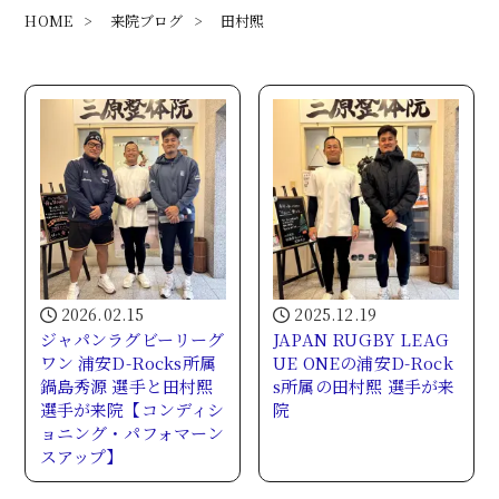
HOME
>
来院ブログ
>
田村熙
2026.02.15
2025.12.19
ジャパンラグビーリーグ
JAPAN RUGBY LEAG
ワン 浦安D-Rocks所属
UE ONEの浦安D-Rock
鍋島秀源 選手と田村熙
s所属の田村熙 選手が来
選手が来院【コンディシ
院
ョニング・パフォマーン
スアップ】