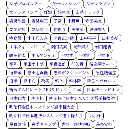
女子プロゴルファー
女子ボクシング
女子マラソン
女子レスリング
妊娠
始球式
姿勢チェック
姿勢改善
姿勢矯正
子宮
宇野薫
守脇美友
安楽龍馬
安藤達也
宙返り
実業家
宮澤雄大
寺島輝
小玉彩天奈
小野正之助
山中亮平
山本美憂
山梨クィーンビーズ
岡田拓真
岡部崇人
岩田翔吉
嶋田裕太
平岡アンディ
平本丈
平本絆
平本蓮
平熱
平田孝士朗
平良達郎
征矢貴
後楽園ホール
復帰戦
志土地真優
志成ボクシングジム
急性腰痛症
投手
探求心
改善
整体
整体院
新日本プロレス
新潟アルビレックスBBラビッツ
日本
日本チャンピオン
日本代表
明治杯
明治杯全日本レスリング選手権優勝
明治杯全日本レスリング選手権大会
明治杯全日本選抜レスリング選手権大会
明示杯
星野剣斗
春季キャンプ
暫定王座決定戦
最多安打