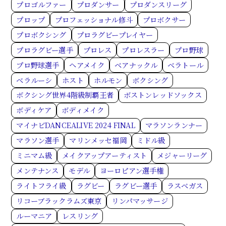
プロゴルファー
プロダンサー
プロダンスリーグ
プロップ
プロフェッショナル修斗
プロボクサー
プロボクシング
プロラグビープレイヤー
プロラグビー選手
プロレス
プロレスラー
プロ野球
プロ野球選手
ヘアメイク
ベアナックル
ベラトール
ベラルーシ
ホスト
ホルモン
ボクシング
ボクシング世界4階級制覇王者
ボストンレッドソックス
ボディケア
ボディメイク
マイナビDANCEALIVE 2024 FINAL
マラソンランナー
マラソン選手
マリンメッセ福岡
ミドル級
ミニマム級
メイクアップアーティスト
メジャーリーグ
メンテナンス
モデル
ヨーロピアン選手権
ライトフライ級
ラグビー
ラグビー選手
ラスベガス
リコーブラックラムズ東京
リンパマッサージ
ルーマニア
レスリング