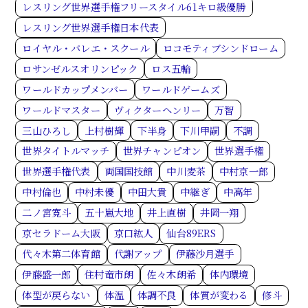
レスリング世界選手権フリースタイル61キロ級優勝
レスリング世界選手権日本代表
ロイヤル・バレエ・スクール
ロコモティブシンドローム
ロサンゼルスオリンピック
ロス五輪
ワールドカップメンバー
ワールドゲームズ
ワールドマスター
ヴィクターヘンリー
万智
三山ひろし
上村樹輝
下半身
下川甲嗣
不調
世界タイトルマッチ
世界チャンピオン
世界選手権
世界選手権代表
両国国技館
中川麦茶
中村京一郎
中村倫也
中村未優
中田大貴
中継ぎ
中高年
二ノ宮寛斗
五十嵐大地
井上直樹
井岡一翔
京セラドーム大阪
京口紘人
仙台89ERS
代々木第二体育館
代謝アップ
伊藤沙月選手
伊藤盛一郎
住村竜市朗
佐々木朗希
体内環境
体型が戻らない
体温
体調不良
体質が変わる
修斗