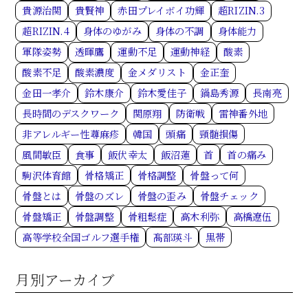
貴源治関
貴賢神
赤田プレイボイ功輝
超RIZIN.3
超RIZIN.4
身体のゆがみ
身体の不調
身体能力
軍隊姿勢
透暉鷹
運動不足
運動神経
酸素
酸素不足
酸素濃度
金メダリスト
金正奎
金田一孝介
鈴木康介
鈴木愛佳子
鍋島秀源
長南亮
長時間のデスクワーク
関原翔
防衛戦
雷神番外地
非アレルギー性蕁麻疹
韓国
頭痛
頸髄損傷
風間敏臣
食事
飯伏幸太
飯沼蓮
首
首の痛み
駒沢体育館
骨格矯正
骨格調整
骨盤って何
骨盤とは
骨盤のズレ
骨盤の歪み
骨盤チェック
骨盤矯正
骨盤調整
骨粗鬆症
高木利弥
高橋遼伍
高等学校全国ゴルフ選手権
髙部瑛斗
黒帯
月別アーカイブ