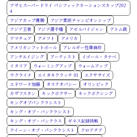
アサヒスーパードライ パシフィックネーションズカップ202
4
アジアカップ優勝
アジア柔術チャンピオンシップ
アジア王者
アジア選手権
アゼルバイジャン
アトム級
アマチュア
アメフト
アメリカ
アメリカンフットボール
アレルギー性蕁麻疹
アンチエイジング
アーティスト
イゴール・タナベ
イタリア
ウォーミングアップ
ウォームアップ
ウクライナ
エイオキクラッチ 01
エクササイズ
エドワード加藤
オステオパシー
オリンピック
カザフスタン
キックボクサー
キックボクシング
キングオブパンクラシスト
キング・オブ・パンクラシスト
キング・オブ・パンクラス
ギネス記録挑戦
クイーン・オブ・パンクラシスト
クロアチア