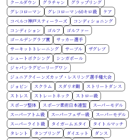
クールダウン
グラチャン
グラップリング
グレコローマン
グレコローマン60キロ級
ケア
コベルコ神戸スティーラーズ
コンディショニング
コンディション
ゴルフ
ゴルファー
ゴールデングラブ賞
サッカー選手
サーキットトレーニング
サーブル
ザグレブ
シュートボクシング
シンガポール
ジャパンラグビーリーグワン
ジュニアクイーンズカップ・レスリング選手権大会
ジョビン
スクラム
スダリオ剛
ストリートダンス
ストレス
ストレートネック
ストロー級
スポーツ整体
スポーツ柔術日本連盟
スーパーモデル
スーパーアトム級
スーパーフェザー級
スーパーモデル
スーパーライト級
タイガームエタイ
タイトルマッチ
タレント
タンブリング
ダイエット
ダンス