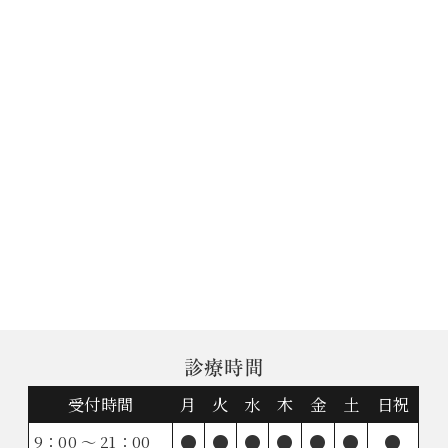
診療時間
受付時間
月
火
水
木
金
土
日祝
●
●
●
●
●
●
●
9：00 ～ 21：00