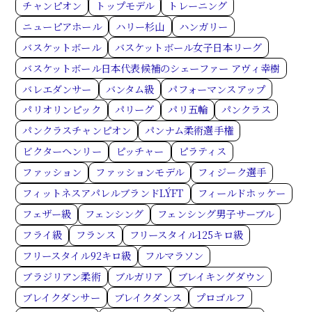
チャンピオン
トップモデル
トレーニング
ニューピアホール
ハリー杉山
ハンガリー
バスケットボール
バスケットボール女子日本リーグ
バスケットボール日本代表候補のシェーファー アヴィ幸樹
バレエダンサー
バンタム級
パフォーマンスアップ
パリオリンピック
パリーグ
パリ五輪
パンクラス
パンクラスチャンピオン
パンナム柔術選手権
ビクターヘンリー
ピッチャー
ピラティス
ファッション
ファッションモデル
フィジーク選手
フィットネスアパレルブランドLÝFT
フィールドホッケー
フェザー級
フェンシング
フェンシング男子サーブル
フライ級
フランス
フリースタイル125キロ級
フリースタイル92キロ級
フルマラソン
ブラジリアン柔術
ブルガリア
ブレイキングダウン
ブレイクダンサー
ブレイクダンス
プロゴルフ