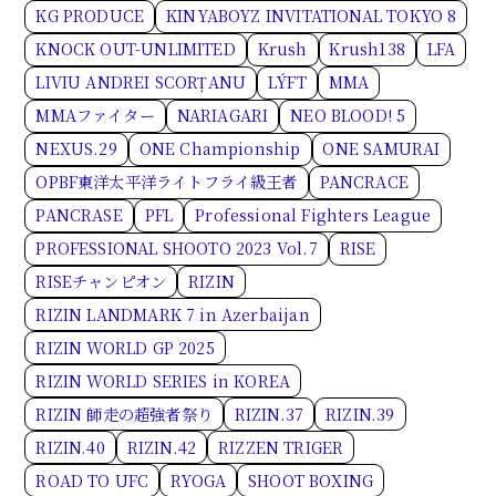
KG PRODUCE
KINYABOYZ INVITATIONAL TOKYO 8
KNOCK OUT-UNLIMITED
Krush
Krush138
LFA
LIVIU ANDREI SCORȚANU
LÝFT
MMA
MMAファイター
NARIAGARI
NEO BLOOD! 5
NEXUS.29
ONE Championship
ONE SAMURAI
OPBF東洋太平洋ライトフライ級王者
PANCRACE
PANCRASE
PFL
Professional Fighters League
PROFESSIONAL SHOOTO 2023 Vol.7
RISE
RISEチャンピオン
RIZIN
RIZIN LANDMARK 7 in Azerbaijan
RIZIN WORLD GP 2025
RIZIN WORLD SERIES in KOREA
RIZIN 師走の超強者祭り
RIZIN.37
RIZIN.39
RIZIN.40
RIZIN.42
RIZZEN TRIGER
ROAD TO UFC
RYOGA
SHOOT BOXING