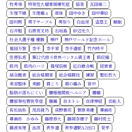
牧秀悟
特発性大腿骨頭壊死症
猫背
瓦田脩二
生理不順
生理痛ｓ
産後
田中ゆき
田中華絵
田村熙
男子サーブル
男祭り
白血球
盗塁王
睡眠
石井魁
石原夜叉坊
石垣島
砂辺光久
社会人選手権 優勝
神戸
神戸ワールド記念ホール
福田万智
空手
空手家
空手道部
竹内柊平
笠原弘希
第12代修斗世界バンタム級王者
筋収縮
筋肉
筋肉のハリ
篠塚辰樹
紅白歌合戦
経営者
結合酸素
総合格闘家
総合格闘技
練習
繁松哲大
美容整体
美脚
肩こり
肩の痛み
背中
脂肪が落ちにくい
腰椎椎間板ヘルニア
腰痛
腰部脊柱管狭窄症
腹痛
自主トレ
自律神経
芸能人
若松佑弥
茂呂綾乃
荻野貴司
菅原美優
蕁麻疹
蕁麻疹 かゆみ
藤原恭大
藤岡奈穂子
藤村琉士
藤波朱理
血流
表参道
表参道駅A2出口
見学