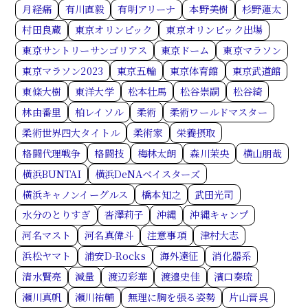
月経痛
有川直毅
有明アリーナ
本野美樹
杉野蓮太
村田良蔵
東京オリンピック
東京オリンピック出場
東京サントリーサンゴリアス
東京ドーム
東京マラソン
東京マラソン2023
東京五輪
東京体育館
東京武道館
東條大樹
東洋大学
松本壮馬
松谷崇嗣
松谷綺
林由番里
柏レイソル
柔術
柔術ワールドマスター
柔術世界四大タイトル
柔術家
栄養摂取
格闘代理戦争
格闘技
梅林太朗
森川茉央
横山朋哉
横浜BUNTAI
横浜DeNAベイスターズ
横浜キャノンイーグルス
橋本知之
武田光司
水分のとりすぎ
沓澤莉子
沖縄
沖縄キャンプ
河名マスト
河名真偉斗
注意事項
津村大志
浜松ヤマト
浦安D-Rocks
海外遠征
消化器系
清水賢亮
減量
渡辺彩華
渡邉史佳
濱口奏琉
瀬川真帆
瀬川祐輔
無理に胸を張る姿勢
片山晋呉