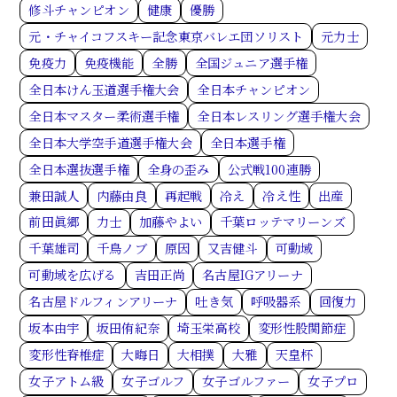
修斗チャンピオン
健康
優勝
元・チャイコフスキー記念東京バレエ団ソリスト
元力士
免疫力
免疫機能
全勝
全国ジュニア選手権
全日本けん玉道選手権大会
全日本チャンピオン
全日本マスター柔術選手権
全日本レスリング選手権大会
全日本大学空手道選手権大会
全日本選手権
全日本選抜選手権
全身の歪み
公式戦100連勝
兼田誠人
内藤由良
再起戦
冷え
冷え性
出産
前田眞郷
力士
加藤やよい
千葉ロッテマリーンズ
千葉雄司
千鳥ノブ
原因
又吉健斗
可動域
可動域を広げる
吉田正尚
名古屋IGアリーナ
名古屋ドルフィンアリーナ
吐き気
呼吸器系
回復力
坂本由宇
坂田侑紀奈
埼玉栄高校
変形性股関節症
変形性脊椎症
大晦日
大相撲
大雅
天皇杯
女子アトム級
女子ゴルフ
女子ゴルファー
女子プロ