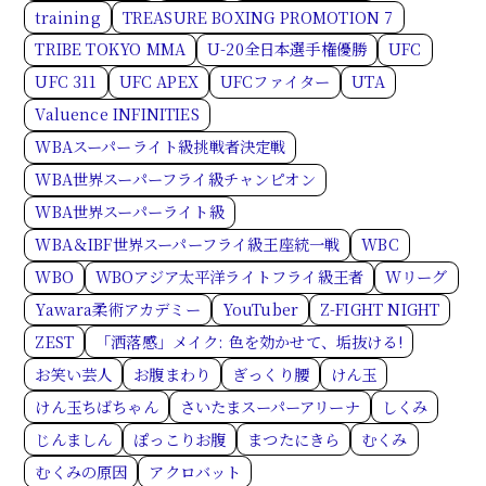
training
TREASURE BOXING PROMOTION 7
TRIBE TOKYO MMA
U-20全日本選手権優勝
UFC
UFC 311
UFC APEX
UFCファイター
UTA
Valuence INFINITIES
WBAスーパーライト級挑戦者決定戦
WBA世界スーパーフライ級チャンピオン
WBA世界スーパーライト級
WBA＆IBF世界スーパーフライ級王座統一戦
WBC
WBO
WBOアジア太平洋ライトフライ級王者
Wリーグ
Yawara柔術アカデミー
YouTuber
Z-FIGHT NIGHT
ZEST
「洒落感」メイク: 色を効かせて、垢抜ける!
お笑い芸人
お腹まわり
ぎっくり腰
けん玉
けん玉ちばちゃん
さいたまスーパーアリーナ
しくみ
じんましん
ぽっこりお腹
まつたにきら
むくみ
むくみの原因
アクロバット