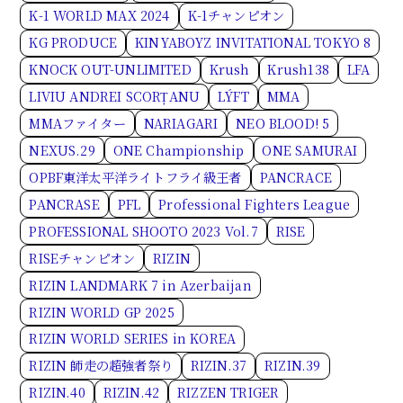
K-1 WORLD MAX 2024
K-1チャンピオン
KG PRODUCE
KINYABOYZ INVITATIONAL TOKYO 8
KNOCK OUT-UNLIMITED
Krush
Krush138
LFA
LIVIU ANDREI SCORȚANU
LÝFT
MMA
MMAファイター
NARIAGARI
NEO BLOOD! 5
NEXUS.29
ONE Championship
ONE SAMURAI
OPBF東洋太平洋ライトフライ級王者
PANCRACE
PANCRASE
PFL
Professional Fighters League
PROFESSIONAL SHOOTO 2023 Vol.7
RISE
RISEチャンピオン
RIZIN
RIZIN LANDMARK 7 in Azerbaijan
RIZIN WORLD GP 2025
RIZIN WORLD SERIES in KOREA
RIZIN 師走の超強者祭り
RIZIN.37
RIZIN.39
RIZIN.40
RIZIN.42
RIZZEN TRIGER