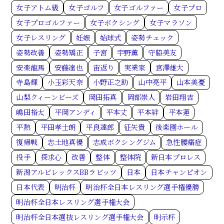
女子アトム級
女子ゴルフ
女子ゴルファー
女子プロ
女子プロゴルファー
女子ボクシング
女子マラソン
女子レスリング
妊娠
始球式
姿勢チェック
姿勢改善
姿勢矯正
子宮
宇野薫
守脇美友
安楽龍馬
安藤達也
宙返り
実業家
宮澤雄大
寺島輝
小玉彩天奈
小野正之助
山中亮平
山本美憂
山梨クィーンビーズ
岡田拓真
岡部崇人
岩田翔吉
嶋田裕太
平岡アンディ
平本丈
平本絆
平本蓮
平熱
平田孝士朗
平良達郎
征矢貴
後楽園ホール
復帰戦
志土地真優
志成ボクシングジム
急性腰痛症
投手
探求心
改善
整体
整体院
新日本プロレス
新潟アルビレックスBBラビッツ
日本
日本チャンピオン
日本代表
明治杯
明治杯全日本レスリング選手権優勝
明治杯全日本レスリング選手権大会
明治杯全日本選抜レスリング選手権大会
明示杯