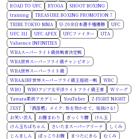
ROAD TO UFC
RYOGA
SHOOT BOXING
training
TREASURE BOXING PROMOTION 7
TRIBE TOKYO MMA
U-20全日本選手権優勝
UFC
UFC 311
UFC APEX
UFCファイター
UTA
Valuence INFINITIES
WBAスーパーライト級挑戦者決定戦
WBA世界スーパーフライ級チャンピオン
WBA世界スーパーライト級
WBA＆IBF世界スーパーフライ級王座統一戦
WBC
WBO
WBOアジア太平洋ライトフライ級王者
Wリーグ
Yawara柔術アカデミー
YouTuber
Z-FIGHT NIGHT
ZEST
「洒落感」メイク: 色を効かせて、垢抜ける!
お笑い芸人
お腹まわり
ぎっくり腰
けん玉
けん玉ちばちゃん
さいたまスーパーアリーナ
しくみ
じんましん
ぽっこりお腹
まつたにきら
むくみ