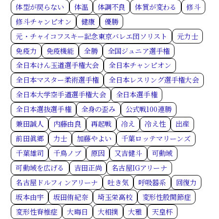
体型が戻らない
体温
体調不良
体質が変わる
修斗
修斗チャンピオン
健康
優勝
元・チャイコフスキー記念東京バレエ団ソリスト
元力士
免疫力
免疫機能
全勝
全国ジュニア選手権
全日本けん玉道選手権大会
全日本チャンピオン
全日本マスター柔術選手権
全日本レスリング選手権大会
全日本大学空手道選手権大会
全日本選手権
全日本選抜選手権
全身の歪み
公式戦100連勝
兼田誠人
内藤由良
再起戦
冷え
冷え性
出産
前田眞郷
力士
加藤やよい
千葉ロッテマリーンズ
千葉雄司
千鳥ノブ
原因
又吉健斗
可動域
可動域を広げる
吉田正尚
名古屋IGアリーナ
名古屋ドルフィンアリーナ
吐き気
呼吸器系
回復力
坂本由宇
坂田侑紀奈
埼玉栄高校
変形性股関節症
変形性脊椎症
大晦日
大相撲
大雅
天皇杯