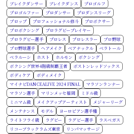
ブレイクダンサー
ブレイクダンス
プロゴルフ
プロゴルファー
プロダンサー
プロダンスリーグ
プロップ
プロフェッショナル修斗
プロボクサー
プロボクシング
プロラグビープレイヤー
プロラグビー選手
プロレス
プロレスラー
プロ野球
プロ野球選手
ヘアメイク
ベアナックル
ベラトール
ベラルーシ
ホスト
ホルモン
ボクシング
ボクシング世界4階級制覇王者
ボストンレッドソックス
ボディケア
ボディメイク
マイナビDANCEALIVE 2024 FINAL
マラソンランナー
マラソン選手
マリンメッセ福岡
ミドル級
ミニマム級
メイクアップアーティスト
メジャーリーグ
メンテナンス
モデル
ヨーロピアン選手権
ライトフライ級
ラグビー
ラグビー選手
ラスベガス
リコーブラックラムズ東京
リンパマッサージ