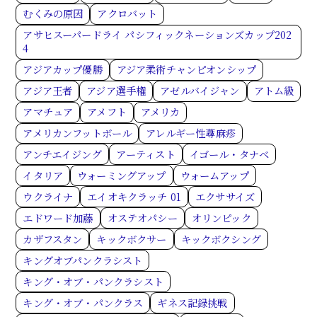
むくみの原因
アクロバット
アサヒスーパードライ パシフィックネーションズカップ202
4
アジアカップ優勝
アジア柔術チャンピオンシップ
アジア王者
アジア選手権
アゼルバイジャン
アトム級
アマチュア
アメフト
アメリカ
アメリカンフットボール
アレルギー性蕁麻疹
アンチエイジング
アーティスト
イゴール・タナベ
イタリア
ウォーミングアップ
ウォームアップ
ウクライナ
エイオキクラッチ 01
エクササイズ
エドワード加藤
オステオパシー
オリンピック
カザフスタン
キックボクサー
キックボクシング
キングオブパンクラシスト
キング・オブ・パンクラシスト
キング・オブ・パンクラス
ギネス記録挑戦