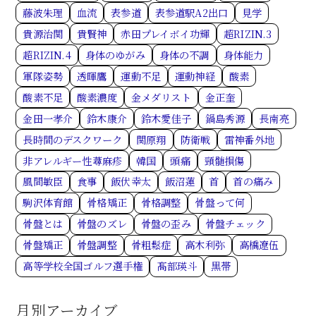
藤波朱理
血流
表参道
表参道駅A2出口
見学
貴源治関
貴賢神
赤田プレイボイ功輝
超RIZIN.3
超RIZIN.4
身体のゆがみ
身体の不調
身体能力
軍隊姿勢
透暉鷹
運動不足
運動神経
酸素
酸素不足
酸素濃度
金メダリスト
金正奎
金田一孝介
鈴木康介
鈴木愛佳子
鍋島秀源
長南亮
長時間のデスクワーク
関原翔
防衛戦
雷神番外地
非アレルギー性蕁麻疹
韓国
頭痛
頸髄損傷
風間敏臣
食事
飯伏幸太
飯沼蓮
首
首の痛み
駒沢体育館
骨格矯正
骨格調整
骨盤って何
骨盤とは
骨盤のズレ
骨盤の歪み
骨盤チェック
骨盤矯正
骨盤調整
骨粗鬆症
高木利弥
高橋遼伍
高等学校全国ゴルフ選手権
髙部瑛斗
黒帯
月別アーカイブ