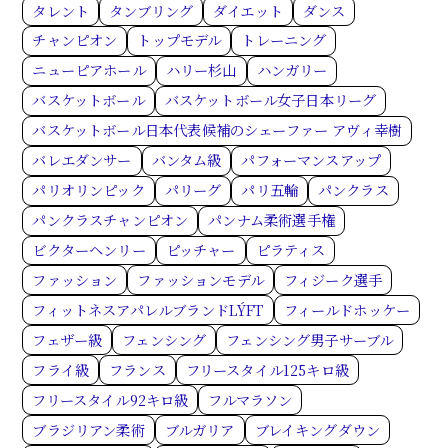
タレント
タンブリング
ダイエット
ダンス
チャンピオン
トップモデル
トレーニング
ニューピアホール
ハリー杉山
ハンガリー
バスケットボール
バスケットボール女子日本リーグ
バスケットボール日本代表候補のシェーファー アヴィ幸樹
バレエダンサー
バンタム級
パフォーマンスアップ
パリオリンピック
パリーグ
パリ五輪
パンクラス
パンクラスチャンピオン
パンナム柔術選手権
ビクターヘンリー
ピッチャー
ピラティス
ファッション
ファッションモデル
フィジーク選手
フィットネスアパレルブランドLÝFT
フィールドホッケー
フェザー級
フェンシング
フェンシング男子サーブル
フライ級
フランス
フリースタイル125キロ級
フリースタイル92キロ級
フルマラソン
ブラジリアン柔術
ブルガリア
ブレイキングダウン