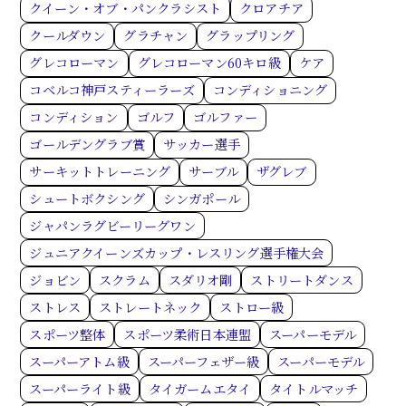
クイーン・オブ・パンクラシスト
クロアチア
クールダウン
グラチャン
グラップリング
グレコローマン
グレコローマン60キロ級
ケア
コベルコ神戸スティーラーズ
コンディショニング
コンディション
ゴルフ
ゴルファー
ゴールデングラブ賞
サッカー選手
サーキットトレーニング
サーブル
ザグレブ
シュートボクシング
シンガポール
ジャパンラグビーリーグワン
ジュニアクイーンズカップ・レスリング選手権大会
ジョビン
スクラム
スダリオ剛
ストリートダンス
ストレス
ストレートネック
ストロー級
スポーツ整体
スポーツ柔術日本連盟
スーパーモデル
スーパーアトム級
スーパーフェザー級
スーパーモデル
スーパーライト級
タイガームエタイ
タイトルマッチ