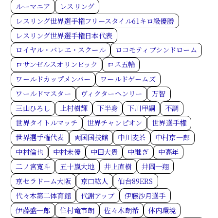
ルーマニア
レスリング
レスリング世界選手権フリースタイル61キロ級優勝
レスリング世界選手権日本代表
ロイヤル・バレエ・スクール
ロコモティブシンドローム
ロサンゼルスオリンピック
ロス五輪
ワールドカップメンバー
ワールドゲームズ
ワールドマスター
ヴィクターヘンリー
万智
三山ひろし
上村樹輝
下半身
下川甲嗣
不調
世界タイトルマッチ
世界チャンピオン
世界選手権
世界選手権代表
両国国技館
中川麦茶
中村京一郎
中村倫也
中村未優
中田大貴
中継ぎ
中高年
二ノ宮寛斗
五十嵐大地
井上直樹
井岡一翔
京セラドーム大阪
京口紘人
仙台89ERS
代々木第二体育館
代謝アップ
伊藤沙月選手
伊藤盛一郎
住村竜市朗
佐々木朗希
体内環境