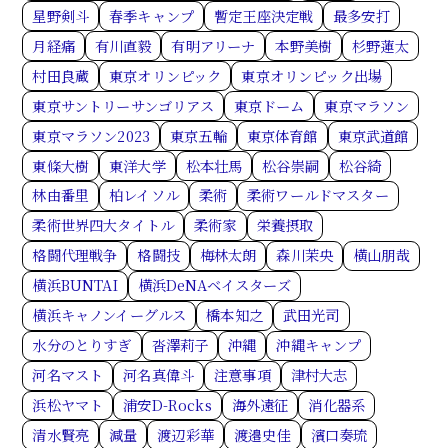
星野剣斗
春季キャンプ
暫定王座決定戦
最多安打
月経痛
有川直毅
有明アリーナ
本野美樹
杉野蓮太
村田良蔵
東京オリンピック
東京オリンピック出場
東京サントリーサンゴリアス
東京ドーム
東京マラソン
東京マラソン2023
東京五輪
東京体育館
東京武道館
東條大樹
東洋大学
松本壮馬
松谷崇嗣
松谷綺
林由番里
柏レイソル
柔術
柔術ワールドマスター
柔術世界四大タイトル
柔術家
栄養摂取
格闘代理戦争
格闘技
梅林太朗
森川茉央
横山朋哉
横浜BUNTAI
横浜DeNAベイスターズ
横浜キャノンイーグルス
橋本知之
武田光司
水分のとりすぎ
沓澤莉子
沖縄
沖縄キャンプ
河名マスト
河名真偉斗
注意事項
津村大志
浜松ヤマト
浦安D-Rocks
海外遠征
消化器系
清水賢亮
減量
渡辺彩華
渡邉史佳
濱口奏琉