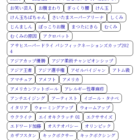
お笑い芸人
お腹まわり
ぎっくり腰
けん玉
けん玉ちばちゃん
さいたまスーパーアリーナ
しくみ
じんましん
ぽっこりお腹
まつたにきら
むくみ
むくみの原因
アクロバット
アサヒスーパードライ パシフィックネーションズカップ202
4
アジアカップ優勝
アジア柔術チャンピオンシップ
アジア王者
アジア選手権
アゼルバイジャン
アトム級
アマチュア
アメフト
アメリカ
アメリカンフットボール
アレルギー性蕁麻疹
アンチエイジング
アーティスト
イゴール・タナベ
イタリア
ウォーミングアップ
ウォームアップ
ウクライナ
エイオキクラッチ 01
エクササイズ
エドワード加藤
オステオパシー
オリンピック
カザフスタン
キックボクサー
キックボクシング