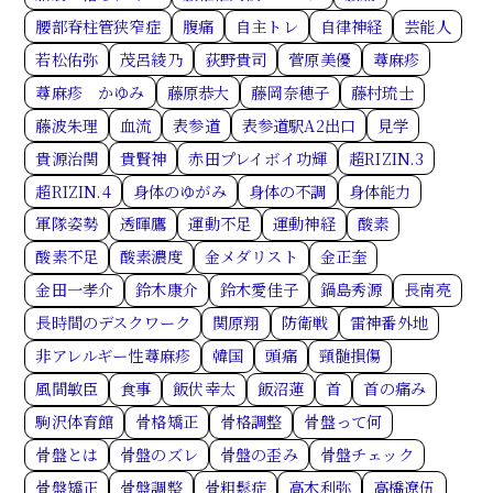
腰部脊柱管狭窄症
腹痛
自主トレ
自律神経
芸能人
若松佑弥
茂呂綾乃
荻野貴司
菅原美優
蕁麻疹
蕁麻疹 かゆみ
藤原恭大
藤岡奈穂子
藤村琉士
藤波朱理
血流
表参道
表参道駅A2出口
見学
貴源治関
貴賢神
赤田プレイボイ功輝
超RIZIN.3
超RIZIN.4
身体のゆがみ
身体の不調
身体能力
軍隊姿勢
透暉鷹
運動不足
運動神経
酸素
酸素不足
酸素濃度
金メダリスト
金正奎
金田一孝介
鈴木康介
鈴木愛佳子
鍋島秀源
長南亮
長時間のデスクワーク
関原翔
防衛戦
雷神番外地
非アレルギー性蕁麻疹
韓国
頭痛
頸髄損傷
風間敏臣
食事
飯伏幸太
飯沼蓮
首
首の痛み
駒沢体育館
骨格矯正
骨格調整
骨盤って何
骨盤とは
骨盤のズレ
骨盤の歪み
骨盤チェック
骨盤矯正
骨盤調整
骨粗鬆症
高木利弥
高橋遼伍