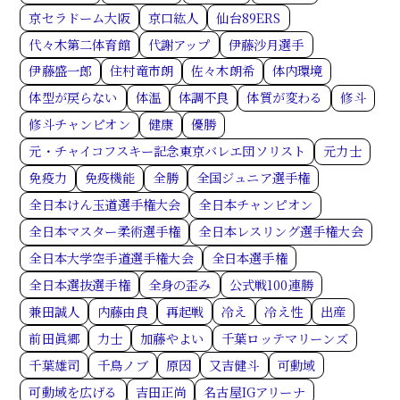
京セラドーム大阪
京口紘人
仙台89ERS
代々木第二体育館
代謝アップ
伊藤沙月選手
伊藤盛一郎
住村竜市朗
佐々木朗希
体内環境
体型が戻らない
体温
体調不良
体質が変わる
修斗
修斗チャンピオン
健康
優勝
元・チャイコフスキー記念東京バレエ団ソリスト
元力士
免疫力
免疫機能
全勝
全国ジュニア選手権
全日本けん玉道選手権大会
全日本チャンピオン
全日本マスター柔術選手権
全日本レスリング選手権大会
全日本大学空手道選手権大会
全日本選手権
全日本選抜選手権
全身の歪み
公式戦100連勝
兼田誠人
内藤由良
再起戦
冷え
冷え性
出産
前田眞郷
力士
加藤やよい
千葉ロッテマリーンズ
千葉雄司
千鳥ノブ
原因
又吉健斗
可動域
可動域を広げる
吉田正尚
名古屋IGアリーナ