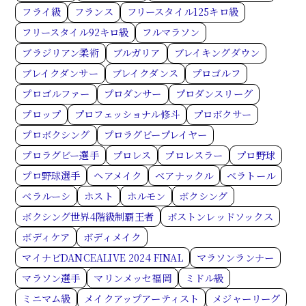
フライ級
フランス
フリースタイル125キロ級
フリースタイル92キロ級
フルマラソン
ブラジリアン柔術
ブルガリア
ブレイキングダウン
ブレイクダンサー
ブレイクダンス
プロゴルフ
プロゴルファー
プロダンサー
プロダンスリーグ
プロップ
プロフェッショナル修斗
プロボクサー
プロボクシング
プロラグビープレイヤー
プロラグビー選手
プロレス
プロレスラー
プロ野球
プロ野球選手
ヘアメイク
ベアナックル
ベラトール
ベラルーシ
ホスト
ホルモン
ボクシング
ボクシング世界4階級制覇王者
ボストンレッドソックス
ボディケア
ボディメイク
マイナビDANCEALIVE 2024 FINAL
マラソンランナー
マラソン選手
マリンメッセ福岡
ミドル級
ミニマム級
メイクアップアーティスト
メジャーリーグ