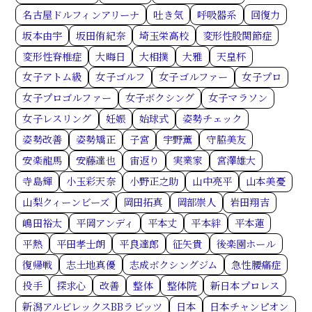
名古屋ドルフィンアリーナ
吐き気
呼吸器系
回復力
坂本由宇
坂田侑紀奈
埼玉栄高校
変形性股関節症
変形性脊椎症
大晦日
大相撲
大雅
天皇杯
女子アトム級
女子ゴルフ
女子ゴルファー
女子プロ
女子プロゴルファー
女子ボクシング
女子マラソン
女子レスリング
妊娠
始球式
姿勢チェック
姿勢改善
姿勢矯正
子宮
宇野薫
守脇美友
安楽龍馬
安藤達也
宙返り
実業家
宮澤雄大
寺島輝
小玉彩天奈
小野正之助
山中亮平
山本美憂
山梨クィーンビーズ
岡田拓真
岡部崇人
岩田翔吉
嶋田裕太
平岡アンディ
平本丈
平本絆
平本蓮
平熱
平田孝士朗
平良達郎
征矢貴
後楽園ホール
復帰戦
志土地真優
志成ボクシングジム
急性腰痛症
投手
探求心
改善
整体
整体院
新日本プロレス
新潟アルビレックスBBラビッツ
日本
日本チャンピオン