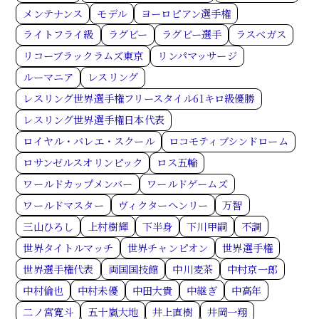
メンテナンス
モデル
ヨーロピアン選手権
ライトフライ級
ラグビー
ラグビー選手
ラスベガス
リコーブラックラムズ東京
リンパマッサージ
ルーマニア
レスリング
レスリング世界選手権フリースタイル61キロ級優勝
レスリング世界選手権日本代表
ロイヤル・バレエ・スクール
ロコモティブシンドローム
ロサンゼルスオリンピック
ロス五輪
ワールドカップメンバー
ワールドゲームズ
ワールドマスター
ヴィクターヘンリー
万智
三山ひろし
上村樹輝
下半身
下川甲嗣
不調
世界タイトルマッチ
世界チャンピオン
世界選手権
世界選手権代表
両国国技館
中川麦茶
中村京一郎
中村倫也
中村未優
中田大貴
中継ぎ
中高年
二ノ宮寛斗
五十嵐大地
井上直樹
井岡一翔