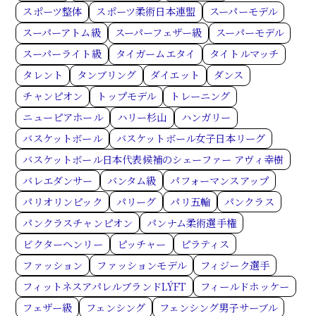
スポーツ整体
スポーツ柔術日本連盟
スーパーモデル
スーパーアトム級
スーパーフェザー級
スーパーモデル
スーパーライト級
タイガームエタイ
タイトルマッチ
タレント
タンブリング
ダイエット
ダンス
チャンピオン
トップモデル
トレーニング
ニューピアホール
ハリー杉山
ハンガリー
バスケットボール
バスケットボール女子日本リーグ
バスケットボール日本代表候補のシェーファー アヴィ幸樹
バレエダンサー
バンタム級
パフォーマンスアップ
パリオリンピック
パリーグ
パリ五輪
パンクラス
パンクラスチャンピオン
パンナム柔術選手権
ビクターヘンリー
ピッチャー
ピラティス
ファッション
ファッションモデル
フィジーク選手
フィットネスアパレルブランドLÝFT
フィールドホッケー
フェザー級
フェンシング
フェンシング男子サーブル