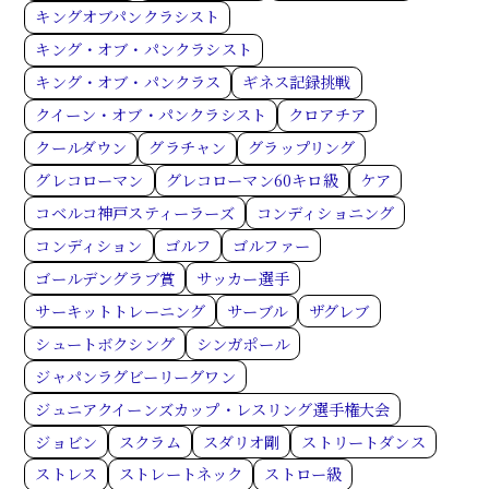
キングオブパンクラシスト
キング・オブ・パンクラシスト
キング・オブ・パンクラス
ギネス記録挑戦
クイーン・オブ・パンクラシスト
クロアチア
クールダウン
グラチャン
グラップリング
グレコローマン
グレコローマン60キロ級
ケア
コベルコ神戸スティーラーズ
コンディショニング
コンディション
ゴルフ
ゴルファー
ゴールデングラブ賞
サッカー選手
サーキットトレーニング
サーブル
ザグレブ
シュートボクシング
シンガポール
ジャパンラグビーリーグワン
ジュニアクイーンズカップ・レスリング選手権大会
ジョビン
スクラム
スダリオ剛
ストリートダンス
ストレス
ストレートネック
ストロー級