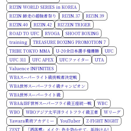
RIZIN WORLD SERIES in KOREA
RIZIN 師走の超強者祭り
RIZIN.37
RIZIN.39
RIZIN.40
RIZIN.42
RIZZEN TRIGER
ROAD TO UFC
RYOGA
SHOOT BOXING
training
TREASURE BOXING PROMOTION 7
TRIBE TOKYO MMA
U-20全日本選手権優勝
UFC
UFC 311
UFC APEX
UFCファイター
UTA
Valuence INFINITIES
WBAスーパーライト級挑戦者決定戦
WBA世界スーパーフライ級チャンピオン
WBA世界スーパーライト級
WBA＆IBF世界スーパーフライ級王座統一戦
WBC
WBO
WBOアジア太平洋ライトフライ級王者
Wリーグ
Yawara柔術アカデミー
YouTuber
Z-FIGHT NIGHT
ZEST
「洒落感」メイク: 色を効かせて、垢抜ける!