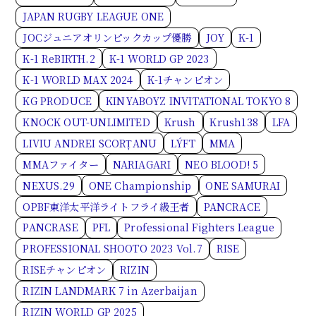
JAPAN RUGBY LEAGUE ONE
JOCジュニアオリンピックカップ優勝
JOY
K-1
K-1 ReBIRTH.2
K-1 WORLD GP 2023
K-1 WORLD MAX 2024
K-1チャンピオン
KG PRODUCE
KINYABOYZ INVITATIONAL TOKYO 8
KNOCK OUT-UNLIMITED
Krush
Krush138
LFA
LIVIU ANDREI SCORȚANU
LÝFT
MMA
MMAファイター
NARIAGARI
NEO BLOOD! 5
NEXUS.29
ONE Championship
ONE SAMURAI
OPBF東洋太平洋ライトフライ級王者
PANCRACE
PANCRASE
PFL
Professional Fighters League
PROFESSIONAL SHOOTO 2023 Vol.7
RISE
RISEチャンピオン
RIZIN
RIZIN LANDMARK 7 in Azerbaijan
RIZIN WORLD GP 2025