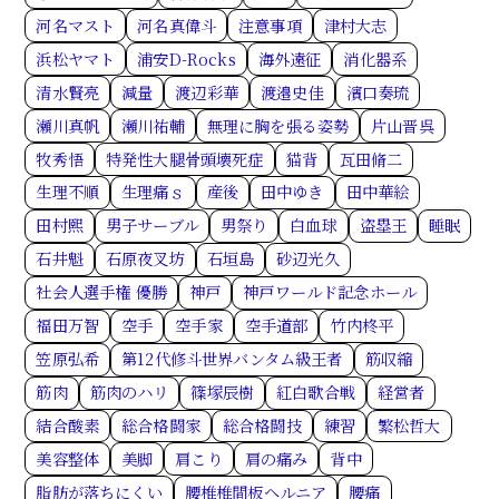
河名マスト
河名真偉斗
注意事項
津村大志
浜松ヤマト
浦安D-Rocks
海外遠征
消化器系
清水賢亮
減量
渡辺彩華
渡邉史佳
濱口奏琉
瀬川真帆
瀬川祐輔
無理に胸を張る姿勢
片山晋呉
牧秀悟
特発性大腿骨頭壊死症
猫背
瓦田脩二
生理不順
生理痛ｓ
産後
田中ゆき
田中華絵
田村熙
男子サーブル
男祭り
白血球
盗塁王
睡眠
石井魁
石原夜叉坊
石垣島
砂辺光久
社会人選手権 優勝
神戸
神戸ワールド記念ホール
福田万智
空手
空手家
空手道部
竹内柊平
笠原弘希
第12代修斗世界バンタム級王者
筋収縮
筋肉
筋肉のハリ
篠塚辰樹
紅白歌合戦
経営者
結合酸素
総合格闘家
総合格闘技
練習
繁松哲大
美容整体
美脚
肩こり
肩の痛み
背中
脂肪が落ちにくい
腰椎椎間板ヘルニア
腰痛