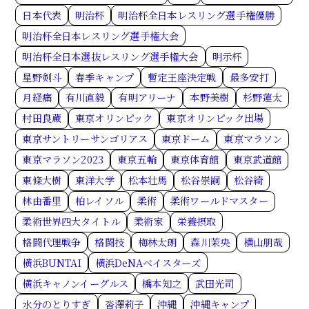
日本代表
明治杯
明治杯全日本レスリング選手権優勝
明治杯全日本レスリング選手権大会
明治杯全日本選抜レスリング選手権大会
明示杯
星野剣斗
春季キャンプ
暫定王座決定戦
最多安打
月経痛
有川直毅
有明アリーナ
本野美樹
杉野蓮太
村田良蔵
東京オリンピック
東京オリンピック出場
東京サントリーサンゴリアス
東京ドーム
東京マラソン
東京マラソン2023
東京五輪
東京体育館
東京武道館
東條大樹
東洋大学
松本壮馬
松谷崇嗣
松谷綺
林由番里
柏レイソル
柔術
柔術ワールドマスター
柔術世界四大タイトル
柔術家
栄養摂取
格闘代理戦争
格闘技
梅林太朗
森川茉央
横山朋哉
横浜BUNTAI
横浜DeNAベイスターズ
横浜キャノンイーグルス
橋本知之
武田光司
水分のとりすぎ
沓澤莉子
沖縄
沖縄キャンプ