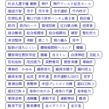
社会人選手権 優勝
神戸
神戸ワールド記念ホール
福田万智
空手
空手家
空手道部
竹内柊平
笠原弘希
第12代修斗世界バンタム級王者
筋収縮
筋肉
筋肉のハリ
篠塚辰樹
紅白歌合戦
経営者
結合酸素
総合格闘家
総合格闘技
練習
繁松哲大
美容整体
美脚
肩こり
肩の痛み
背中
脂肪が落ちにくい
腰椎椎間板ヘルニア
腰痛
腰部脊柱管狭窄症
腹痛
自主トレ
自律神経
芸能人
若松佑弥
茂呂綾乃
荻野貴司
菅原美優
蕁麻疹
蕁麻疹 かゆみ
藤原恭大
藤岡奈穂子
藤村琉士
藤波朱理
血流
表参道
表参道駅A2出口
見学
貴源治関
貴賢神
赤田プレイボイ功輝
超RIZIN.3
超RIZIN.4
身体のゆがみ
身体の不調
身体能力
軍隊姿勢
透暉鷹
運動不足
運動神経
酸素
酸素不足
酸素濃度
金メダリスト
金正奎