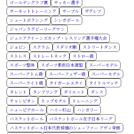
ゴールデングラブ賞
サッカー選手
サーキットトレーニング
サーブル
ザグレブ
シュートボクシング
シンガポール
ジャパンラグビーリーグワン
ジュニアクイーンズカップ・レスリング選手権大会
ジョビン
スクラム
スダリオ剛
ストリートダンス
ストレス
ストレートネック
ストロー級
スポーツ整体
スポーツ柔術日本連盟
スーパーモデル
スーパーアトム級
スーパーフェザー級
スーパーモデル
スーパーライト級
タイガームエタイ
タイトルマッチ
タレント
タンブリング
ダイエット
ダンス
チャンピオン
トップモデル
トレーニング
ニューピアホール
ハリー杉山
ハンガリー
バスケットボール
バスケットボール女子日本リーグ
バスケットボール日本代表候補のシェーファー アヴィ幸樹