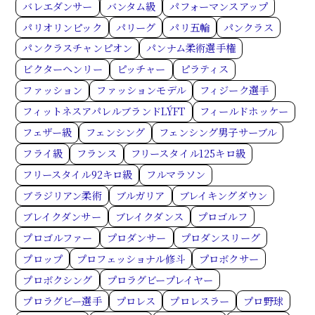
バレエダンサー
バンタム級
パフォーマンスアップ
パリオリンピック
パリーグ
パリ五輪
パンクラス
パンクラスチャンピオン
パンナム柔術選手権
ビクターヘンリー
ピッチャー
ピラティス
ファッション
ファッションモデル
フィジーク選手
フィットネスアパレルブランドLÝFT
フィールドホッケー
フェザー級
フェンシング
フェンシング男子サーブル
フライ級
フランス
フリースタイル125キロ級
フリースタイル92キロ級
フルマラソン
ブラジリアン柔術
ブルガリア
ブレイキングダウン
ブレイクダンサー
ブレイクダンス
プロゴルフ
プロゴルファー
プロダンサー
プロダンスリーグ
プロップ
プロフェッショナル修斗
プロボクサー
プロボクシング
プロラグビープレイヤー
プロラグビー選手
プロレス
プロレスラー
プロ野球