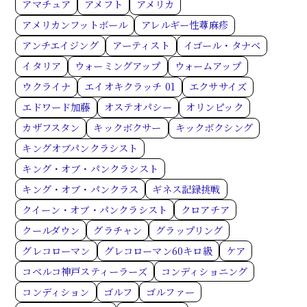
アマチュア
アメフト
アメリカ
アメリカンフットボール
アレルギー性蕁麻疹
アンチエイジング
アーティスト
イゴール・タナベ
イタリア
ウォーミングアップ
ウォームアップ
ウクライナ
エイオキクラッチ 01
エクササイズ
エドワード加藤
オステオパシー
オリンピック
カザフスタン
キックボクサー
キックボクシング
キングオブパンクラシスト
キング・オブ・パンクラシスト
キング・オブ・パンクラス
ギネス記録挑戦
クイーン・オブ・パンクラシスト
クロアチア
クールダウン
グラチャン
グラップリング
グレコローマン
グレコローマン60キロ級
ケア
コベルコ神戸スティーラーズ
コンディショニング
コンディション
ゴルフ
ゴルファー