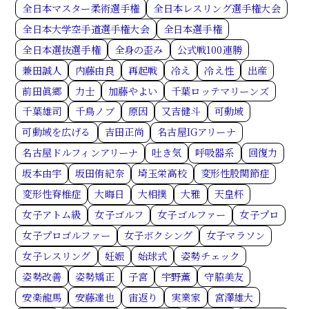
全日本マスター柔術選手権
全日本レスリング選手権大会
全日本大学空手道選手権大会
全日本選手権
全日本選抜選手権
全身の歪み
公式戦100連勝
兼田誠人
内藤由良
再起戦
冷え
冷え性
出産
前田眞郷
力士
加藤やよい
千葉ロッテマリーンズ
千葉雄司
千鳥ノブ
原因
又吉健斗
可動域
可動域を広げる
吉田正尚
名古屋IGアリーナ
名古屋ドルフィンアリーナ
吐き気
呼吸器系
回復力
坂本由宇
坂田侑紀奈
埼玉栄高校
変形性股関節症
変形性脊椎症
大晦日
大相撲
大雅
天皇杯
女子アトム級
女子ゴルフ
女子ゴルファー
女子プロ
女子プロゴルファー
女子ボクシング
女子マラソン
女子レスリング
妊娠
始球式
姿勢チェック
姿勢改善
姿勢矯正
子宮
宇野薫
守脇美友
安楽龍馬
安藤達也
宙返り
実業家
宮澤雄大