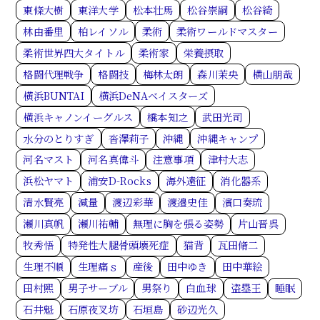
東條大樹
東洋大学
松本壮馬
松谷崇嗣
松谷綺
林由番里
柏レイソル
柔術
柔術ワールドマスター
柔術世界四大タイトル
柔術家
栄養摂取
格闘代理戦争
格闘技
梅林太朗
森川茉央
横山朋哉
横浜BUNTAI
横浜DeNAベイスターズ
横浜キャノンイーグルス
橋本知之
武田光司
水分のとりすぎ
沓澤莉子
沖縄
沖縄キャンプ
河名マスト
河名真偉斗
注意事項
津村大志
浜松ヤマト
浦安D-Rocks
海外遠征
消化器系
清水賢亮
減量
渡辺彩華
渡邉史佳
濱口奏琉
瀬川真帆
瀬川祐輔
無理に胸を張る姿勢
片山晋呉
牧秀悟
特発性大腿骨頭壊死症
猫背
瓦田脩二
生理不順
生理痛ｓ
産後
田中ゆき
田中華絵
田村熙
男子サーブル
男祭り
白血球
盗塁王
睡眠
石井魁
石原夜叉坊
石垣島
砂辺光久