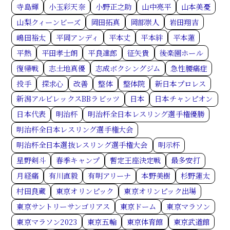
寺島輝
小玉彩天奈
小野正之助
山中亮平
山本美憂
山梨クィーンビーズ
岡田拓真
岡部崇人
岩田翔吉
嶋田裕太
平岡アンディ
平本丈
平本絆
平本蓮
平熱
平田孝士朗
平良達郎
征矢貴
後楽園ホール
復帰戦
志土地真優
志成ボクシングジム
急性腰痛症
投手
探求心
改善
整体
整体院
新日本プロレス
新潟アルビレックスBBラビッツ
日本
日本チャンピオン
日本代表
明治杯
明治杯全日本レスリング選手権優勝
明治杯全日本レスリング選手権大会
明治杯全日本選抜レスリング選手権大会
明示杯
星野剣斗
春季キャンプ
暫定王座決定戦
最多安打
月経痛
有川直毅
有明アリーナ
本野美樹
杉野蓮太
村田良蔵
東京オリンピック
東京オリンピック出場
東京サントリーサンゴリアス
東京ドーム
東京マラソン
東京マラソン2023
東京五輪
東京体育館
東京武道館