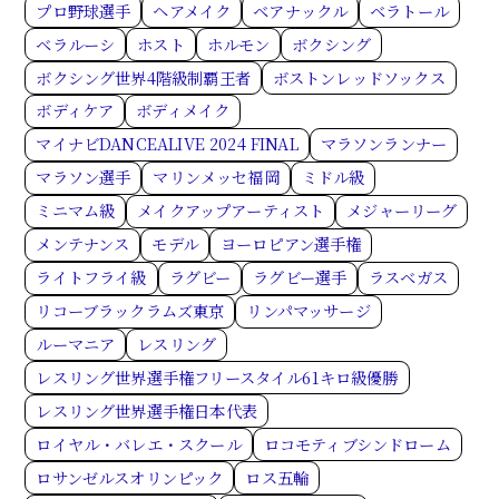
プロ野球選手
ヘアメイク
ベアナックル
ベラトール
ベラルーシ
ホスト
ホルモン
ボクシング
ボクシング世界4階級制覇王者
ボストンレッドソックス
ボディケア
ボディメイク
マイナビDANCEALIVE 2024 FINAL
マラソンランナー
マラソン選手
マリンメッセ福岡
ミドル級
ミニマム級
メイクアップアーティスト
メジャーリーグ
メンテナンス
モデル
ヨーロピアン選手権
ライトフライ級
ラグビー
ラグビー選手
ラスベガス
リコーブラックラムズ東京
リンパマッサージ
ルーマニア
レスリング
レスリング世界選手権フリースタイル61キロ級優勝
レスリング世界選手権日本代表
ロイヤル・バレエ・スクール
ロコモティブシンドローム
ロサンゼルスオリンピック
ロス五輪