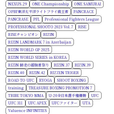
NEXUS.29
ONE Championship
ONE SAMURAI
OPBF東洋太平洋ライトフライ級王者
PANCRACE
PANCRASE
PFL
Professional Fighters League
PROFESSIONAL SHOOTO 2023 Vol.7
RISE
RISEチャンピオン
RIZIN
RIZIN LANDMARK 7 in Azerbaijan
RIZIN WORLD GP 2025
RIZIN WORLD SERIES in KOREA
RIZIN 師走の超強者祭り
RIZIN.37
RIZIN.39
RIZIN.40
RIZIN.42
RIZZEN TRIGER
ROAD TO UFC
RYOGA
SHOOT BOXING
training
TREASURE BOXING PROMOTION 7
TRIBE TOKYO MMA
U-20全日本選手権優勝
UFC
UFC 311
UFC APEX
UFCファイター
UTA
Valuence INFINITIES