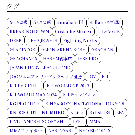
タグ
50キロ級
67キロ級
annababelll
Bellator対抗戦
BREAKING DOWN
Costache Mircea
D.LEAGUE
DEEP
DEEP JEWELS
Fighting Nexus
GLADIATOR
GLION ARENA KOBE
GRACHAN
GRACHAN65
HAREM総本店
IFBB PRO
JAPAN RUGBY LEAGUE ONE
JOCジュニアオリンピックカップ優勝
JOY
K-1
K-1 ReBIRTH.2
K-1 WORLD GP 2023
K-1 WORLD MAX 2024
K-1チャンピオン
KG PRODUCE
KINYABOYZ INVITATIONAL TOKYO 8
KNOCK OUT-UNLIMITED
Krush
Krush138
LFA
LIVIU ANDREI SCORȚANU
LÝFT
MMA
MMAファイター
NARIAGARI
NEO BLOOD! 5