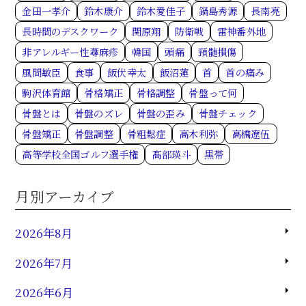
金田一孝介
鈴木康介
鈴木愛佳子
鍋島秀源
長南亮
長時間のデスクワーク
関原翔
防衛戦
雷神番外地
非アレルギー性蕁麻疹
韓国
頭痛
頸髄損傷
風間敏臣
食事
飯伏幸太
飯沼蓮
首
首の痛み
駒沢体育館
骨格矯正
骨格調整
骨盤って何
骨盤とは
骨盤のズレ
骨盤の歪み
骨盤チェック
骨盤矯正
骨盤調整
骨粗鬆症
高木利弥
高橋遼伍
高等学校全国ゴルフ選手権
髙部瑛斗
黒帯
月別アーカイブ
2026年8月
2026年7月
2026年6月