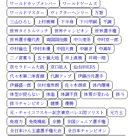
ワールドカップメンバー
ワールドゲームズ
ワールドマスター
ヴィクターヘンリー
万智
三山ひろし
上村樹輝
下半身
下川甲嗣
不調
世界タイトルマッチ
世界チャンピオン
世界選手権
世界選手権代表
両国国技館
中川麦茶
中村京一郎
中村倫也
中村未優
中田大貴
中継ぎ
中高年
二ノ宮寛斗
五十嵐大地
井上直樹
井岡一翔
京セラドーム大阪
京口紘人
仙台89ERS
代々木第二体育館
代謝アップ
伊藤沙月選手
伊藤盛一郎
住村竜市朗
佐々木朗希
体内環境
体型が戻らない
体温
体調不良
体質が変わる
修斗
修斗チャンピオン
健康
優勝
元・チャイコフスキー記念東京バレエ団ソリスト
元力士
免疫力
免疫機能
全勝
全国ジュニア選手権
全日本けん玉道選手権大会
全日本チャンピオン