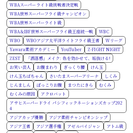
WBAスーパーライト級挑戦者決定戦
WBA世界スーパーフライ級チャンピオン
WBA世界スーパーライト級
WBA＆IBF世界スーパーフライ級王座統一戦
WBC
WBO
WBOアジア太平洋ライトフライ級王者
Wリーグ
Yawara柔術アカデミー
YouTuber
Z-FIGHT NIGHT
ZEST
「洒落感」メイク: 色を効かせて、垢抜ける!
お笑い芸人
お腹まわり
ぎっくり腰
けん玉
けん玉ちばちゃん
さいたまスーパーアリーナ
しくみ
じんましん
ぽっこりお腹
まつたにきら
むくみ
むくみの原因
アクロバット
アサヒスーパードライ パシフィックネーションズカップ202
4
アジアカップ優勝
アジア柔術チャンピオンシップ
アジア王者
アジア選手権
アゼルバイジャン
アトム級