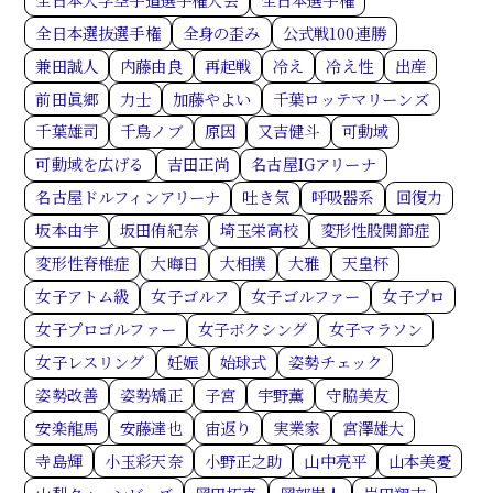
全日本選抜選手権
全身の歪み
公式戦100連勝
兼田誠人
内藤由良
再起戦
冷え
冷え性
出産
前田眞郷
力士
加藤やよい
千葉ロッテマリーンズ
千葉雄司
千鳥ノブ
原因
又吉健斗
可動域
可動域を広げる
吉田正尚
名古屋IGアリーナ
名古屋ドルフィンアリーナ
吐き気
呼吸器系
回復力
坂本由宇
坂田侑紀奈
埼玉栄高校
変形性股関節症
変形性脊椎症
大晦日
大相撲
大雅
天皇杯
女子アトム級
女子ゴルフ
女子ゴルファー
女子プロ
女子プロゴルファー
女子ボクシング
女子マラソン
女子レスリング
妊娠
始球式
姿勢チェック
姿勢改善
姿勢矯正
子宮
宇野薫
守脇美友
安楽龍馬
安藤達也
宙返り
実業家
宮澤雄大
寺島輝
小玉彩天奈
小野正之助
山中亮平
山本美憂