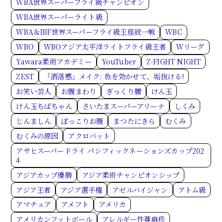
WBA世界スーパーフライ級チャンピオン
WBA世界スーパーライト級
WBA＆IBF世界スーパーフライ級王座統一戦
WBC
WBO
WBOアジア太平洋ライトフライ級王者
Wリーグ
Yawara柔術アカデミー
YouTuber
Z-FIGHT NIGHT
ZEST
「洒落感」メイク: 色を効かせて、垢抜ける!
お笑い芸人
お腹まわり
ぎっくり腰
けん玉
けん玉ちばちゃん
さいたまスーパーアリーナ
しくみ
じんましん
ぽっこりお腹
まつたにきら
むくみ
むくみの原因
アクロバット
アサヒスーパードライ パシフィックネーションズカップ202
4
アジアカップ優勝
アジア柔術チャンピオンシップ
アジア王者
アジア選手権
アゼルバイジャン
アトム級
アマチュア
アメフト
アメリカ
アメリカンフットボール
アレルギー性蕁麻疹