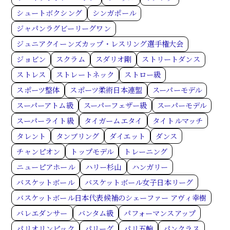
シュートボクシング
シンガポール
ジャパンラグビーリーグワン
ジュニアクイーンズカップ・レスリング選手権大会
ジョビン
スクラム
スダリオ剛
ストリートダンス
ストレス
ストレートネック
ストロー級
スポーツ整体
スポーツ柔術日本連盟
スーパーモデル
スーパーアトム級
スーパーフェザー級
スーパーモデル
スーパーライト級
タイガームエタイ
タイトルマッチ
タレント
タンブリング
ダイエット
ダンス
チャンピオン
トップモデル
トレーニング
ニューピアホール
ハリー杉山
ハンガリー
バスケットボール
バスケットボール女子日本リーグ
バスケットボール日本代表候補のシェーファー アヴィ幸樹
バレエダンサー
バンタム級
パフォーマンスアップ
パリオリンピック
パリーグ
パリ五輪
パンクラス