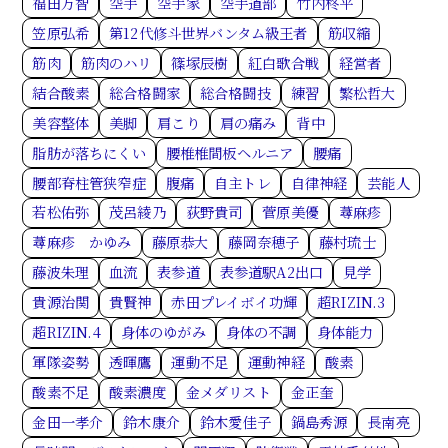
福田万智
空手
空手家
空手道部
竹内柊平
笠原弘希
第12代修斗世界バンタム級王者
筋収縮
筋肉
筋肉のハリ
篠塚辰樹
紅白歌合戦
経営者
結合酸素
総合格闘家
総合格闘技
練習
繁松哲大
美容整体
美脚
肩こり
肩の痛み
背中
脂肪が落ちにくい
腰椎椎間板ヘルニア
腰痛
腰部脊柱管狭窄症
腹痛
自主トレ
自律神経
芸能人
若松佑弥
茂呂綾乃
荻野貴司
菅原美優
蕁麻疹
蕁麻疹 かゆみ
藤原恭大
藤岡奈穂子
藤村琉士
藤波朱理
血流
表参道
表参道駅A2出口
見学
貴源治関
貴賢神
赤田プレイボイ功輝
超RIZIN.3
超RIZIN.4
身体のゆがみ
身体の不調
身体能力
軍隊姿勢
透暉鷹
運動不足
運動神経
酸素
酸素不足
酸素濃度
金メダリスト
金正奎
金田一孝介
鈴木康介
鈴木愛佳子
鍋島秀源
長南亮