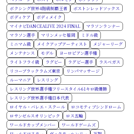
ボクシング世界4階級制覇王者
ボストンレッドソックス
ボディケア
ボディメイク
マイナビDANCEALIVE 2024 FINAL
マラソンランナー
マラソン選手
マリンメッセ福岡
ミドル級
ミニマム級
メイクアップアーティスト
メジャーリーグ
メンテナンス
モデル
ヨーロピアン選手権
ライトフライ級
ラグビー
ラグビー選手
ラスベガス
リコーブラックラムズ東京
リンパマッサージ
ルーマニア
レスリング
レスリング世界選手権フリースタイル61キロ級優勝
レスリング世界選手権日本代表
ロイヤル・バレエ・スクール
ロコモティブシンドローム
ロサンゼルスオリンピック
ロス五輪
ワールドカップメンバー
ワールドゲームズ
ワールドマスター
ヴィクターヘンリー
万智