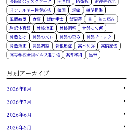
長時間のデスクワーク
関原翔
防衛戦
雷神番外地
非アレルギー性蕁麻疹
韓国
頭痛
頸髄損傷
風間敏臣
食事
飯伏幸太
飯沼蓮
首
首の痛み
駒沢体育館
骨格矯正
骨格調整
骨盤って何
骨盤とは
骨盤のズレ
骨盤の歪み
骨盤チェック
骨盤矯正
骨盤調整
骨粗鬆症
高木利弥
高橋遼伍
高等学校全国ゴルフ選手権
髙部瑛斗
黒帯
月別アーカイブ
2026年8月
2026年7月
2026年6月
2026年5月