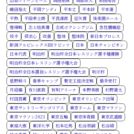
山梨クィーンビーズ
岡田拓真
岡部崇人
岩田翔吉
嶋田裕太
平岡アンディ
平本丈
平本絆
平本蓮
平熱
平田孝士朗
平良達郎
征矢貴
後楽園ホール
復帰戦
志土地真優
志成ボクシングジム
急性腰痛症
投手
探求心
改善
整体
整体院
新日本プロレス
新潟アルビレックスBBラビッツ
日本
日本チャンピオン
日本代表
明治杯
明治杯全日本レスリング選手権優勝
明治杯全日本レスリング選手権大会
明治杯全日本選抜レスリング選手権大会
明示杯
星野剣斗
春季キャンプ
暫定王座決定戦
最多安打
月経痛
有川直毅
有明アリーナ
本野美樹
杉野蓮太
村田良蔵
東京オリンピック
東京オリンピック出場
東京サントリーサンゴリアス
東京ドーム
東京マラソン
東京マラソン2023
東京五輪
東京体育館
東京武道館
東條大樹
東洋大学
松本壮馬
松谷崇嗣
松谷綺