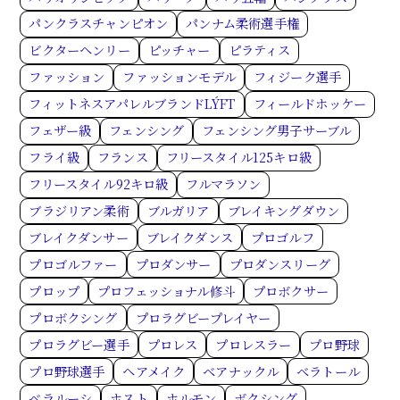
パンクラスチャンピオン
パンナム柔術選手権
ビクターヘンリー
ピッチャー
ピラティス
ファッション
ファッションモデル
フィジーク選手
フィットネスアパレルブランドLÝFT
フィールドホッケー
フェザー級
フェンシング
フェンシング男子サーブル
フライ級
フランス
フリースタイル125キロ級
フリースタイル92キロ級
フルマラソン
ブラジリアン柔術
ブルガリア
ブレイキングダウン
ブレイクダンサー
ブレイクダンス
プロゴルフ
プロゴルファー
プロダンサー
プロダンスリーグ
プロップ
プロフェッショナル修斗
プロボクサー
プロボクシング
プロラグビープレイヤー
プロラグビー選手
プロレス
プロレスラー
プロ野球
プロ野球選手
ヘアメイク
ベアナックル
ベラトール
ベラルーシ
ホスト
ホルモン
ボクシング