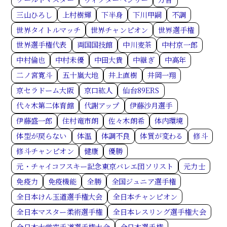
三山ひろし
上村樹輝
下半身
下川甲嗣
不調
世界タイトルマッチ
世界チャンピオン
世界選手権
世界選手権代表
両国国技館
中川麦茶
中村京一郎
中村倫也
中村未優
中田大貴
中継ぎ
中高年
二ノ宮寛斗
五十嵐大地
井上直樹
井岡一翔
京セラドーム大阪
京口紘人
仙台89ERS
代々木第二体育館
代謝アップ
伊藤沙月選手
伊藤盛一郎
住村竜市朗
佐々木朗希
体内環境
体型が戻らない
体温
体調不良
体質が変わる
修斗
修斗チャンピオン
健康
優勝
元・チャイコフスキー記念東京バレエ団ソリスト
元力士
免疫力
免疫機能
全勝
全国ジュニア選手権
全日本けん玉道選手権大会
全日本チャンピオン
全日本マスター柔術選手権
全日本レスリング選手権大会
全日本大学空手道選手権大会
全日本選手権