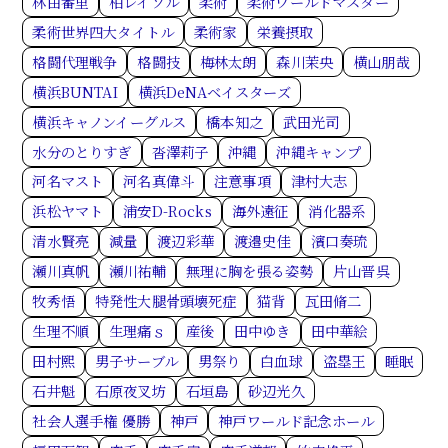
林由番里
柏レイソル
柔術
柔術ワールドマスター
柔術世界四大タイトル
柔術家
栄養摂取
格闘代理戦争
格闘技
梅林太朗
森川茉央
横山朋哉
横浜BUNTAI
横浜DeNAベイスターズ
横浜キャノンイーグルス
橋本知之
武田光司
水分のとりすぎ
沓澤莉子
沖縄
沖縄キャンプ
河名マスト
河名真偉斗
注意事項
津村大志
浜松ヤマト
浦安D-Rocks
海外遠征
消化器系
清水賢亮
減量
渡辺彩華
渡邉史佳
濱口奏琉
瀬川真帆
瀬川祐輔
無理に胸を張る姿勢
片山晋呉
牧秀悟
特発性大腿骨頭壊死症
猫背
瓦田脩二
生理不順
生理痛ｓ
産後
田中ゆき
田中華絵
田村熙
男子サーブル
男祭り
白血球
盗塁王
睡眠
石井魁
石原夜叉坊
石垣島
砂辺光久
社会人選手権 優勝
神戸
神戸ワールド記念ホール