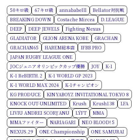
50キロ級
67キロ級
annababelll
Bellator対抗戦
BREAKING DOWN
Costache Mircea
D.LEAGUE
DEEP
DEEP JEWELS
Fighting Nexus
GLADIATOR
GLION ARENA KOBE
GRACHAN
GRACHAN65
HAREM総本店
IFBB PRO
JAPAN RUGBY LEAGUE ONE
JOCジュニアオリンピックカップ優勝
JOY
K-1
K-1 ReBIRTH.2
K-1 WORLD GP 2023
K-1 WORLD MAX 2024
K-1チャンピオン
KG PRODUCE
KINYABOYZ INVITATIONAL TOKYO 8
KNOCK OUT-UNLIMITED
Krush
Krush138
LFA
LIVIU ANDREI SCORȚANU
LÝFT
MMA
MMAファイター
NARIAGARI
NEO BLOOD! 5
NEXUS.29
ONE Championship
ONE SAMURAI