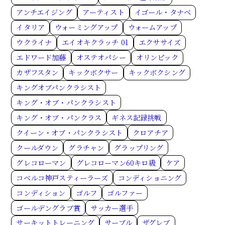
アンチエイジング
アーティスト
イゴール・タナベ
イタリア
ウォーミングアップ
ウォームアップ
ウクライナ
エイオキクラッチ 01
エクササイズ
エドワード加藤
オステオパシー
オリンピック
カザフスタン
キックボクサー
キックボクシング
キングオブパンクラシスト
キング・オブ・パンクラシスト
キング・オブ・パンクラス
ギネス記録挑戦
クイーン・オブ・パンクラシスト
クロアチア
クールダウン
グラチャン
グラップリング
グレコローマン
グレコローマン60キロ級
ケア
コベルコ神戸スティーラーズ
コンディショニング
コンディション
ゴルフ
ゴルファー
ゴールデングラブ賞
サッカー選手
サーキットトレーニング
サーブル
ザグレブ