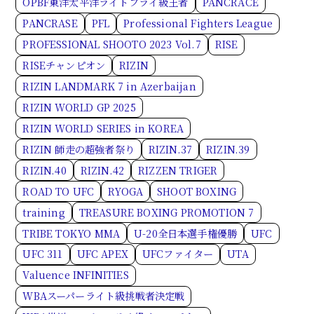
OPBF東洋太平洋ライトフライ級王者
PANCRACE
PANCRASE
PFL
Professional Fighters League
PROFESSIONAL SHOOTO 2023 Vol.7
RISE
RISEチャンピオン
RIZIN
RIZIN LANDMARK 7 in Azerbaijan
RIZIN WORLD GP 2025
RIZIN WORLD SERIES in KOREA
RIZIN 師走の超強者祭り
RIZIN.37
RIZIN.39
RIZIN.40
RIZIN.42
RIZZEN TRIGER
ROAD TO UFC
RYOGA
SHOOT BOXING
training
TREASURE BOXING PROMOTION 7
TRIBE TOKYO MMA
U-20全日本選手権優勝
UFC
UFC 311
UFC APEX
UFCファイター
UTA
Valuence INFINITIES
WBAスーパーライト級挑戦者決定戦