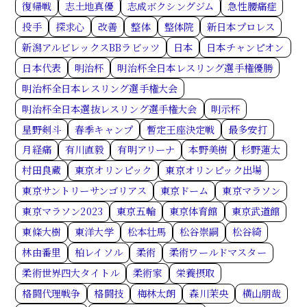
復帰戦
志土地真優
志成ボクシングジム
急性腰痛症
投手
探求心
改善
整体
整体院
新日本プロレス
新潟アルビレックスBBラビッツ
日本
日本チャンピオン
日本代表
明治杯
明治杯全日本レスリング選手権優勝
明治杯全日本レスリング選手権大会
明治杯全日本選抜レスリング選手権大会
明示杯
星野剣斗
春季キャンプ
暫定王座決定戦
最多安打
月経痛
有川直毅
有明アリーナ
本野美樹
杉野蓮太
村田良蔵
東京オリンピック
東京オリンピック出場
東京サントリーサンゴリアス
東京ドーム
東京マラソン
東京マラソン2023
東京五輪
東京体育館
東京武道館
東條大樹
東洋大学
松本壮馬
松谷崇嗣
松谷綺
林由番里
柏レイソル
柔術
柔術ワールドマスター
柔術世界四大タイトル
柔術家
栄養摂取
格闘代理戦争
格闘技
梅林太朗
森川茉央
横山朋哉