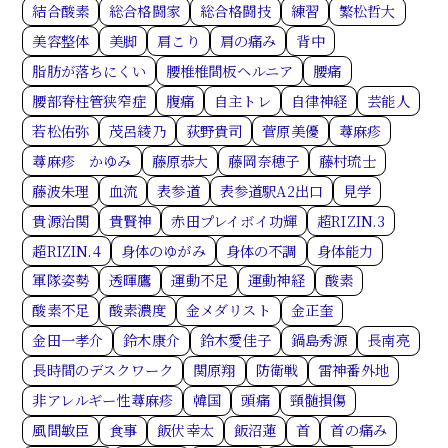
結合酸素
総合格闘家
総合格闘技
練習
繁松哲大
美容整体
美脚
肩こり
肩の痛み
背中
脂肪が落ちにくい
腰椎椎間板ヘルニア
腰痛
腰部脊柱管狭窄症
腹痛
自主トレ
自律神経
芸能人
若松佑弥
茂呂綾乃
荻野貴司
菅原美優
蕁麻疹
蕁麻疹 かゆみ
藤原恭大
藤岡奈穂子
藤村琉士
藤波朱理
血流
表参道
表参道駅A2出口
見学
貴源治関
貴賢神
赤田プレイボイ功輝
超RIZIN.3
超RIZIN.4
身体のゆがみ
身体の不調
身体能力
軍隊姿勢
透暉鷹
運動不足
運動神経
酸素
酸素不足
酸素濃度
金メダリスト
金正奎
金田一孝介
鈴木康介
鈴木愛佳子
鍋島秀源
長南亮
長時間のデスクワーク
関原翔
防衛戦
雷神番外地
非アレルギー性蕁麻疹
韓国
頭痛
頸髄損傷
風間敏臣
食事
飯伏幸太
飯沼蓮
首
首の痛み