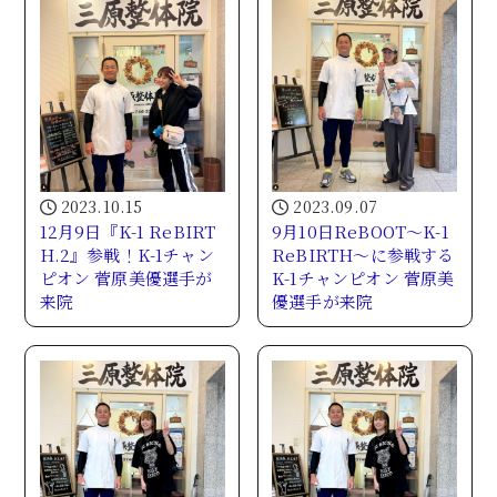
2023.10.15
2023.09.07
12月9日『K-1 ReBIRT
9月10日ReBOOT～K-1
H.2』参戦！K-1チャン
ReBIRTH～に参戦する
ピオン 菅原美優選手が
K-1チャンピオン 菅原美
来院
優選手が来院