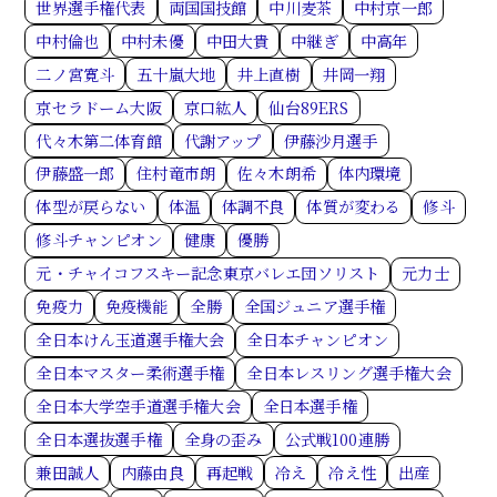
世界選手権代表
両国国技館
中川麦茶
中村京一郎
中村倫也
中村未優
中田大貴
中継ぎ
中高年
二ノ宮寛斗
五十嵐大地
井上直樹
井岡一翔
京セラドーム大阪
京口紘人
仙台89ERS
代々木第二体育館
代謝アップ
伊藤沙月選手
伊藤盛一郎
住村竜市朗
佐々木朗希
体内環境
体型が戻らない
体温
体調不良
体質が変わる
修斗
修斗チャンピオン
健康
優勝
元・チャイコフスキー記念東京バレエ団ソリスト
元力士
免疫力
免疫機能
全勝
全国ジュニア選手権
全日本けん玉道選手権大会
全日本チャンピオン
全日本マスター柔術選手権
全日本レスリング選手権大会
全日本大学空手道選手権大会
全日本選手権
全日本選抜選手権
全身の歪み
公式戦100連勝
兼田誠人
内藤由良
再起戦
冷え
冷え性
出産