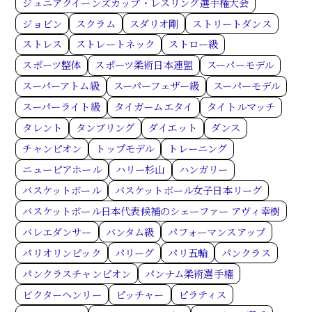
ジュニアクイーンズカップ・レスリング選手権大会
ジョビン
スクラム
スダリオ剛
ストリートダンス
ストレス
ストレートネック
ストロー級
スポーツ整体
スポーツ柔術日本連盟
スーパーモデル
スーパーアトム級
スーパーフェザー級
スーパーモデル
スーパーライト級
タイガームエタイ
タイトルマッチ
タレント
タンブリング
ダイエット
ダンス
チャンピオン
トップモデル
トレーニング
ニューピアホール
ハリー杉山
ハンガリー
バスケットボール
バスケットボール女子日本リーグ
バスケットボール日本代表候補のシェーファー アヴィ幸樹
バレエダンサー
バンタム級
パフォーマンスアップ
パリオリンピック
パリーグ
パリ五輪
パンクラス
パンクラスチャンピオン
パンナム柔術選手権
ビクターヘンリー
ピッチャー
ピラティス