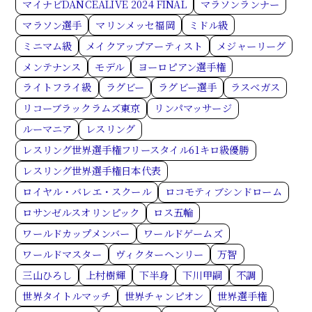
マイナビDANCEALIVE 2024 FINAL
マラソンランナー
マラソン選手
マリンメッセ福岡
ミドル級
ミニマム級
メイクアップアーティスト
メジャーリーグ
メンテナンス
モデル
ヨーロピアン選手権
ライトフライ級
ラグビー
ラグビー選手
ラスベガス
リコーブラックラムズ東京
リンパマッサージ
ルーマニア
レスリング
レスリング世界選手権フリースタイル61キロ級優勝
レスリング世界選手権日本代表
ロイヤル・バレエ・スクール
ロコモティブシンドローム
ロサンゼルスオリンピック
ロス五輪
ワールドカップメンバー
ワールドゲームズ
ワールドマスター
ヴィクターヘンリー
万智
三山ひろし
上村樹輝
下半身
下川甲嗣
不調
世界タイトルマッチ
世界チャンピオン
世界選手権