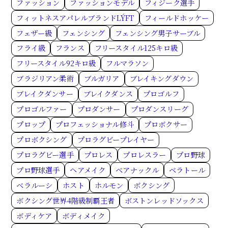
ファッション
ファッションモデル
フィジーク選手
フィットネスアパレルブランドLÝFT
フィールドホッケー
フェザー級
フェンシング
フェンシング男子サーブル
フライ級
フランス
フリースタイル125キロ級
フリースタイル92キロ級
フルマラソン
ブラジリアン柔術
ブルガリア
ブレイキングダウン
ブレイクダンサー
ブレイクダンス
プロゴルフ
プロゴルファー
プロダンサー
プロダンスリーグ
プロップ
プロフェッショナル修斗
プロボクサー
プロボクシング
プロラグビープレイヤー
プロラグビー選手
プロレス
プロレスラー
プロ野球
プロ野球選手
ヘアメイク
ベアナックル
ベラトール
ベラルーシ
ホスト
ホルモン
ボクシング
ボクシング世界4階級制覇王者
ボストンレッドソックス
ボディケア
ボディメイク