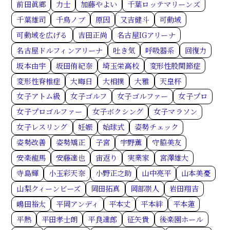
前田眞郷
力士
加藤やよい
千葉ロッテマリーンズ
千葉雄司
千鳥ノブ
原因
又吉健斗
可動域
可動域を広げる
吉田正尚
名古屋IGアリーナ
名古屋ドルフィンアリーナ
吐き気
呼吸器系
回復力
坂本由宇
坂田侑紀奈
埼玉栄高校
変形性股関節症
変形性脊椎症
大晦日
大相撲
大雅
天皇杯
女子アトム級
女子ゴルフ
女子ゴルファー
女子プロ
女子プロゴルファー
女子ボクシング
女子マラソン
女子レスリング
妊娠
始球式
姿勢チェック
姿勢改善
姿勢矯正
子宮
宇野薫
守脇美友
安楽龍馬
安藤達也
宙返り
実業家
宮澤雄大
寺島輝
小玉彩天奈
小野正之助
山中亮平
山本美憂
山梨クィーンビーズ
岡田拓真
岡部崇人
岩田翔吉
嶋田裕太
平岡アンディ
平本丈
平本絆
平本蓮
平熱
平田孝士朗
平良達郎
征矢貴
後楽園ホール