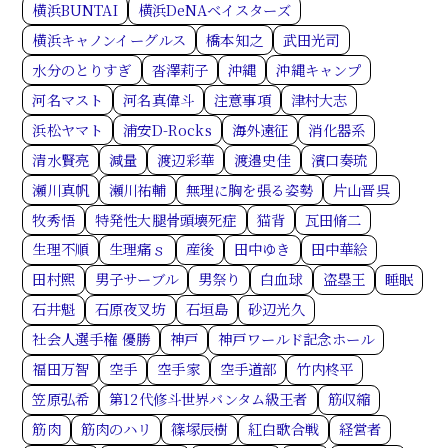
横浜BUNTAI
横浜DeNAベイスターズ
横浜キャノンイーグルス
橋本知之
武田光司
水分のとりすぎ
沓澤莉子
沖縄
沖縄キャンプ
河名マスト
河名真偉斗
注意事項
津村大志
浜松ヤマト
浦安D-Rocks
海外遠征
消化器系
清水賢亮
減量
渡辺彩華
渡邉史佳
濱口奏琉
瀬川真帆
瀬川祐輔
無理に胸を張る姿勢
片山晋呉
牧秀悟
特発性大腿骨頭壊死症
猫背
瓦田脩二
生理不順
生理痛ｓ
産後
田中ゆき
田中華絵
田村熙
男子サーブル
男祭り
白血球
盗塁王
睡眠
石井魁
石原夜叉坊
石垣島
砂辺光久
社会人選手権 優勝
神戸
神戸ワールド記念ホール
福田万智
空手
空手家
空手道部
竹内柊平
笠原弘希
第12代修斗世界バンタム級王者
筋収縮
筋肉
筋肉のハリ
篠塚辰樹
紅白歌合戦
経営者