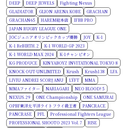
DEEP
DEEP JEWELS
Fighting Nexus
GLADIATOR
GLION ARENA KOBE
GRACHAN
GRACHAN65
HAREM総本店
IFBB PRO
JAPAN RUGBY LEAGUE ONE
JOCジュニアオリンピックカップ優勝
JOY
K-1
K-1 ReBIRTH.2
K-1 WORLD GP 2023
K-1 WORLD MAX 2024
K-1チャンピオン
KG PRODUCE
KINYABOYZ INVITATIONAL TOKYO 8
KNOCK OUT-UNLIMITED
Krush
Krush138
LFA
LIVIU ANDREI SCORȚANU
LÝFT
MMA
MMAファイター
NARIAGARI
NEO BLOOD! 5
NEXUS.29
ONE Championship
ONE SAMURAI
OPBF東洋太平洋ライトフライ級王者
PANCRACE
PANCRASE
PFL
Professional Fighters League
PROFESSIONAL SHOOTO 2023 Vol.7
RISE