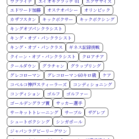
ウクライナ
エイオキクラッチ 01
エクササイズ
エドワード加藤
オステオパシー
オリンピック
カザフスタン
キックボクサー
キックボクシング
キングオブパンクラシスト
キング・オブ・パンクラシスト
キング・オブ・パンクラス
ギネス記録挑戦
クイーン・オブ・パンクラシスト
クロアチア
クールダウン
グラチャン
グラップリング
グレコローマン
グレコローマン60キロ級
ケア
コベルコ神戸スティーラーズ
コンディショニング
コンディション
ゴルフ
ゴルファー
ゴールデングラブ賞
サッカー選手
サーキットトレーニング
サーブル
ザグレブ
シュートボクシング
シンガポール
ジャパンラグビーリーグワン