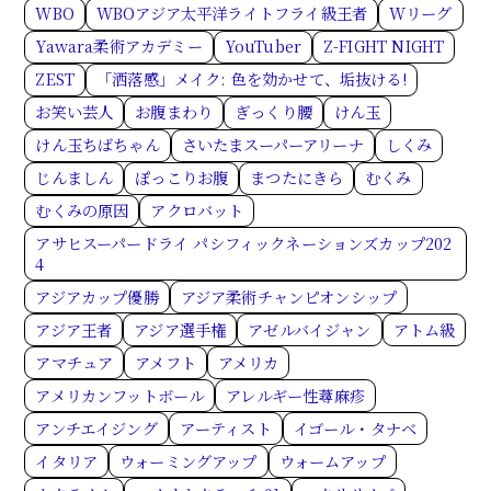
WBO
WBOアジア太平洋ライトフライ級王者
Wリーグ
Yawara柔術アカデミー
YouTuber
Z-FIGHT NIGHT
ZEST
「洒落感」メイク: 色を効かせて、垢抜ける!
お笑い芸人
お腹まわり
ぎっくり腰
けん玉
けん玉ちばちゃん
さいたまスーパーアリーナ
しくみ
じんましん
ぽっこりお腹
まつたにきら
むくみ
むくみの原因
アクロバット
アサヒスーパードライ パシフィックネーションズカップ202
4
アジアカップ優勝
アジア柔術チャンピオンシップ
アジア王者
アジア選手権
アゼルバイジャン
アトム級
アマチュア
アメフト
アメリカ
アメリカンフットボール
アレルギー性蕁麻疹
アンチエイジング
アーティスト
イゴール・タナベ
イタリア
ウォーミングアップ
ウォームアップ