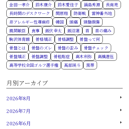
金田一孝介
鈴木康介
鈴木愛佳子
鍋島秀源
長南亮
長時間のデスクワーク
関原翔
防衛戦
雷神番外地
非アレルギー性蕁麻疹
韓国
頭痛
頸髄損傷
風間敏臣
食事
飯伏幸太
飯沼蓮
首
首の痛み
駒沢体育館
骨格矯正
骨格調整
骨盤って何
骨盤とは
骨盤のズレ
骨盤の歪み
骨盤チェック
骨盤矯正
骨盤調整
骨粗鬆症
高木利弥
高橋遼伍
高等学校全国ゴルフ選手権
髙部瑛斗
黒帯
月別アーカイブ
2026年8月
2026年7月
2026年6月