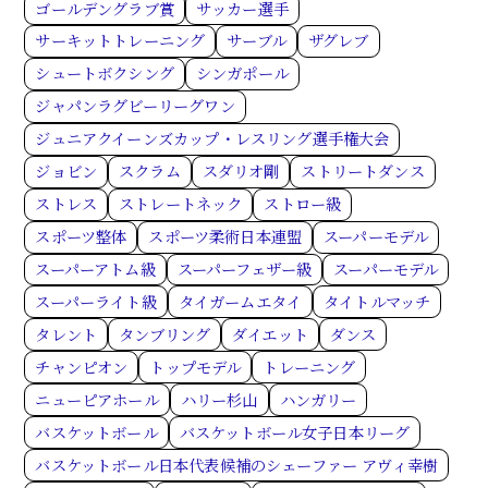
ゴールデングラブ賞
サッカー選手
サーキットトレーニング
サーブル
ザグレブ
シュートボクシング
シンガポール
ジャパンラグビーリーグワン
ジュニアクイーンズカップ・レスリング選手権大会
ジョビン
スクラム
スダリオ剛
ストリートダンス
ストレス
ストレートネック
ストロー級
スポーツ整体
スポーツ柔術日本連盟
スーパーモデル
スーパーアトム級
スーパーフェザー級
スーパーモデル
スーパーライト級
タイガームエタイ
タイトルマッチ
タレント
タンブリング
ダイエット
ダンス
チャンピオン
トップモデル
トレーニング
ニューピアホール
ハリー杉山
ハンガリー
バスケットボール
バスケットボール女子日本リーグ
バスケットボール日本代表候補のシェーファー アヴィ幸樹