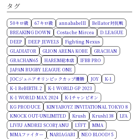
タグ
50キロ級
67キロ級
annababelll
Bellator対抗戦
BREAKING DOWN
Costache Mircea
D.LEAGUE
DEEP
DEEP JEWELS
Fighting Nexus
GLADIATOR
GLION ARENA KOBE
GRACHAN
GRACHAN65
HAREM総本店
IFBB PRO
JAPAN RUGBY LEAGUE ONE
JOCジュニアオリンピックカップ優勝
JOY
K-1
K-1 ReBIRTH.2
K-1 WORLD GP 2023
K-1 WORLD MAX 2024
K-1チャンピオン
KG PRODUCE
KINYABOYZ INVITATIONAL TOKYO 8
KNOCK OUT-UNLIMITED
Krush
Krush138
LFA
LIVIU ANDREI SCORȚANU
LÝFT
MMA
MMAファイター
NARIAGARI
NEO BLOOD! 5