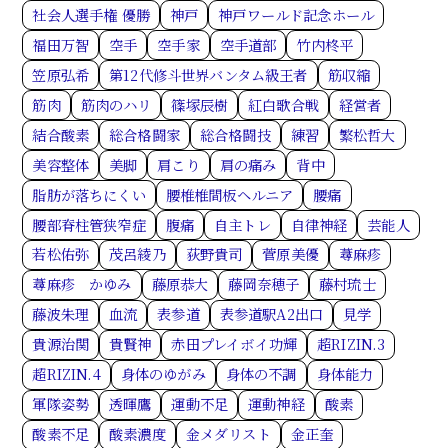
社会人選手権 優勝
神戸
神戸ワールド記念ホール
福田万智
空手
空手家
空手道部
竹内柊平
笠原弘希
第12代修斗世界バンタム級王者
筋収縮
筋肉
筋肉のハリ
篠塚辰樹
紅白歌合戦
経営者
結合酸素
総合格闘家
総合格闘技
練習
繁松哲大
美容整体
美脚
肩こり
肩の痛み
背中
脂肪が落ちにくい
腰椎椎間板ヘルニア
腰痛
腰部脊柱管狭窄症
腹痛
自主トレ
自律神経
芸能人
若松佑弥
茂呂綾乃
荻野貴司
菅原美優
蕁麻疹
蕁麻疹 かゆみ
藤原恭大
藤岡奈穂子
藤村琉士
藤波朱理
血流
表参道
表参道駅A2出口
見学
貴源治関
貴賢神
赤田プレイボイ功輝
超RIZIN.3
超RIZIN.4
身体のゆがみ
身体の不調
身体能力
軍隊姿勢
透暉鷹
運動不足
運動神経
酸素
酸素不足
酸素濃度
金メダリスト
金正奎