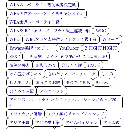
WBAスーパーライト級挑戦者決定戦
WBA世界スーパーフライ級チャンピオン
WBA世界スーパーライト級
WBA＆IBF世界スーパーフライ級王座統一戦
WBC
WBO
WBOアジア太平洋ライトフライ級王者
Wリーグ
Yawara柔術アカデミー
YouTuber
Z-FIGHT NIGHT
ZEST
「洒落感」メイク: 色を効かせて、垢抜ける!
お笑い芸人
お腹まわり
ぎっくり腰
けん玉
けん玉ちばちゃん
さいたまスーパーアリーナ
しくみ
じんましん
ぽっこりお腹
まつたにきら
むくみ
むくみの原因
アクロバット
アサヒスーパードライ パシフィックネーションズカップ202
4
アジアカップ優勝
アジア柔術チャンピオンシップ
アジア王者
アジア選手権
アゼルバイジャン
アトム級