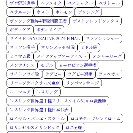
プロ野球選手
ヘアメイク
ベアナックル
ベラトール
ベラルーシ
ホスト
ホルモン
ボクシング
ボクシング世界4階級制覇王者
ボストンレッドソックス
ボディケア
ボディメイク
マイナビDANCEALIVE 2024 FINAL
マラソンランナー
マラソン選手
マリンメッセ福岡
ミドル級
ミニマム級
メイクアップアーティスト
メジャーリーグ
メンテナンス
モデル
ヨーロピアン選手権
ライトフライ級
ラグビー
ラグビー選手
ラスベガス
リコーブラックラムズ東京
リンパマッサージ
ルーマニア
レスリング
レスリング世界選手権フリースタイル61キロ級優勝
レスリング世界選手権日本代表
ロイヤル・バレエ・スクール
ロコモティブシンドローム
ロサンゼルスオリンピック
ロス五輪