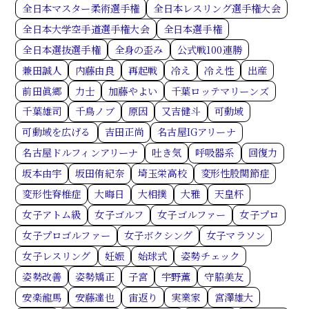
全日本マスター柔術選手権
全日本レスリング選手権大会
全日本大学空手道選手権大会
全日本選手権
全日本選抜選手権
全身の歪み
公式戦100連勝
兼田誠人
内藤由良
再起戦
冷え
冷え性
出産
前田眞郷
力士
加藤やよい
千葉ロッテマリーンズ
千葉雄司
千鳥ノブ
原因
又吉健斗
可動域
可動域を広げる
吉田正尚
名古屋IGアリーナ
名古屋ドルフィンアリーナ
吐き気
呼吸器系
回復力
坂本由宇
坂田侑紀奈
埼玉栄高校
変形性股関節症
変形性脊椎症
大晦日
大相撲
大雅
天皇杯
女子アトム級
女子ゴルフ
女子ゴルファー
女子プロ
女子プロゴルファー
女子ボクシング
女子マラソン
女子レスリング
妊娠
始球式
姿勢チェック
姿勢改善
姿勢矯正
子宮
宇野薫
守脇美友
安楽龍馬
安藤達也
宙返り
実業家
宮澤雄大