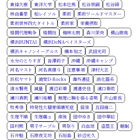
東條大樹
東洋大学
松本壮馬
松谷崇嗣
松谷綺
林由番里
柏レイソル
柔術
柔術ワールドマスター
柔術世界四大タイトル
柔術家
栄養摂取
格闘代理戦争
格闘技
梅林太朗
森川茉央
横山朋哉
横浜BUNTAI
横浜DeNAベイスターズ
横浜キャノンイーグルス
橋本知之
武田光司
水分のとりすぎ
沓澤莉子
沖縄
沖縄キャンプ
河名マスト
河名真偉斗
注意事項
津村大志
浜松ヤマト
浦安D-Rocks
海外遠征
消化器系
清水賢亮
減量
渡辺彩華
渡邉史佳
濱口奏琉
瀬川真帆
瀬川祐輔
無理に胸を張る姿勢
片山晋呉
牧秀悟
特発性大腿骨頭壊死症
猫背
瓦田脩二
生理不順
生理痛ｓ
産後
田中ゆき
田中華絵
田村熙
男子サーブル
男祭り
白血球
盗塁王
睡眠
石井魁
石原夜叉坊
石垣島
砂辺光久