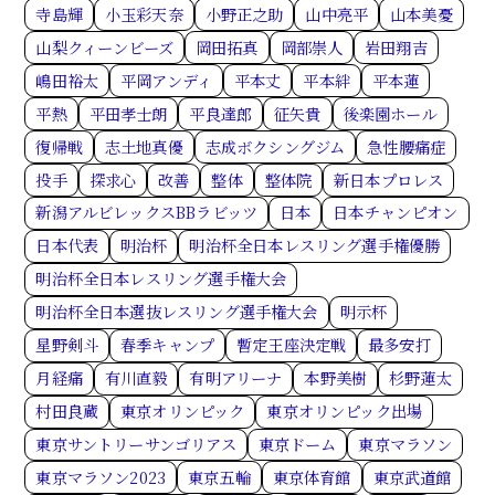
寺島輝
小玉彩天奈
小野正之助
山中亮平
山本美憂
山梨クィーンビーズ
岡田拓真
岡部崇人
岩田翔吉
嶋田裕太
平岡アンディ
平本丈
平本絆
平本蓮
平熱
平田孝士朗
平良達郎
征矢貴
後楽園ホール
復帰戦
志土地真優
志成ボクシングジム
急性腰痛症
投手
探求心
改善
整体
整体院
新日本プロレス
新潟アルビレックスBBラビッツ
日本
日本チャンピオン
日本代表
明治杯
明治杯全日本レスリング選手権優勝
明治杯全日本レスリング選手権大会
明治杯全日本選抜レスリング選手権大会
明示杯
星野剣斗
春季キャンプ
暫定王座決定戦
最多安打
月経痛
有川直毅
有明アリーナ
本野美樹
杉野蓮太
村田良蔵
東京オリンピック
東京オリンピック出場
東京サントリーサンゴリアス
東京ドーム
東京マラソン
東京マラソン2023
東京五輪
東京体育館
東京武道館