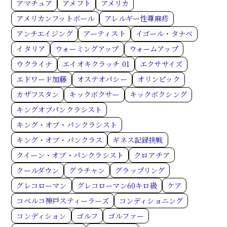
アマチュア
アメフト
アメリカ
アメリカンフットボール
アレルギー性蕁麻疹
アンチエイジング
アーティスト
イゴール・タナベ
イタリア
ウォーミングアップ
ウォームアップ
ウクライナ
エイオキクラッチ 01
エクササイズ
エドワード加藤
オステオパシー
オリンピック
カザフスタン
キックボクサー
キックボクシング
キングオブパンクラシスト
キング・オブ・パンクラシスト
キング・オブ・パンクラス
ギネス記録挑戦
クイーン・オブ・パンクラシスト
クロアチア
クールダウン
グラチャン
グラップリング
グレコローマン
グレコローマン60キロ級
ケア
コベルコ神戸スティーラーズ
コンディショニング
コンディション
ゴルフ
ゴルファー