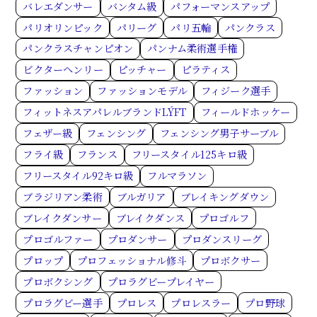
バレエダンサー
バンタム級
パフォーマンスアップ
パリオリンピック
パリーグ
パリ五輪
パンクラス
パンクラスチャンピオン
パンナム柔術選手権
ビクターヘンリー
ピッチャー
ピラティス
ファッション
ファッションモデル
フィジーク選手
フィットネスアパレルブランドLÝFT
フィールドホッケー
フェザー級
フェンシング
フェンシング男子サーブル
フライ級
フランス
フリースタイル125キロ級
フリースタイル92キロ級
フルマラソン
ブラジリアン柔術
ブルガリア
ブレイキングダウン
ブレイクダンサー
ブレイクダンス
プロゴルフ
プロゴルファー
プロダンサー
プロダンスリーグ
プロップ
プロフェッショナル修斗
プロボクサー
プロボクシング
プロラグビープレイヤー
プロラグビー選手
プロレス
プロレスラー
プロ野球