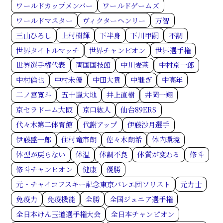
ワールドカップメンバー
ワールドゲームズ
ワールドマスター
ヴィクターヘンリー
万智
三山ひろし
上村樹輝
下半身
下川甲嗣
不調
世界タイトルマッチ
世界チャンピオン
世界選手権
世界選手権代表
両国国技館
中川麦茶
中村京一郎
中村倫也
中村未優
中田大貴
中継ぎ
中高年
二ノ宮寛斗
五十嵐大地
井上直樹
井岡一翔
京セラドーム大阪
京口紘人
仙台89ERS
代々木第二体育館
代謝アップ
伊藤沙月選手
伊藤盛一郎
住村竜市朗
佐々木朗希
体内環境
体型が戻らない
体温
体調不良
体質が変わる
修斗
修斗チャンピオン
健康
優勝
元・チャイコフスキー記念東京バレエ団ソリスト
元力士
免疫力
免疫機能
全勝
全国ジュニア選手権
全日本けん玉道選手権大会
全日本チャンピオン