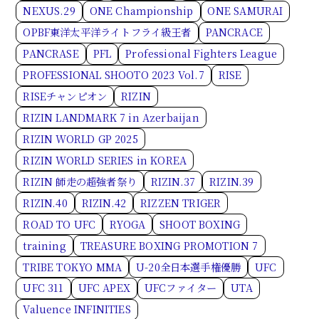
NEXUS.29
ONE Championship
ONE SAMURAI
OPBF東洋太平洋ライトフライ級王者
PANCRACE
PANCRASE
PFL
Professional Fighters League
PROFESSIONAL SHOOTO 2023 Vol.7
RISE
RISEチャンピオン
RIZIN
RIZIN LANDMARK 7 in Azerbaijan
RIZIN WORLD GP 2025
RIZIN WORLD SERIES in KOREA
RIZIN 師走の超強者祭り
RIZIN.37
RIZIN.39
RIZIN.40
RIZIN.42
RIZZEN TRIGER
ROAD TO UFC
RYOGA
SHOOT BOXING
training
TREASURE BOXING PROMOTION 7
TRIBE TOKYO MMA
U-20全日本選手権優勝
UFC
UFC 311
UFC APEX
UFCファイター
UTA
Valuence INFINITIES