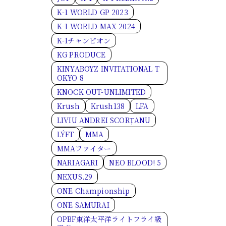
K-1 WORLD GP 2023
K-1 WORLD MAX 2024
K-1チャンピオン
KG PRODUCE
KINYABOYZ INVITATIONAL T
OKYO 8
KNOCK OUT-UNLIMITED
Krush
Krush138
LFA
LIVIU ANDREI SCORȚANU
LÝFT
MMA
MMAファイター
NARIAGARI
NEO BLOOD! 5
NEXUS.29
ONE Championship
ONE SAMURAI
OPBF東洋太平洋ライトフライ級