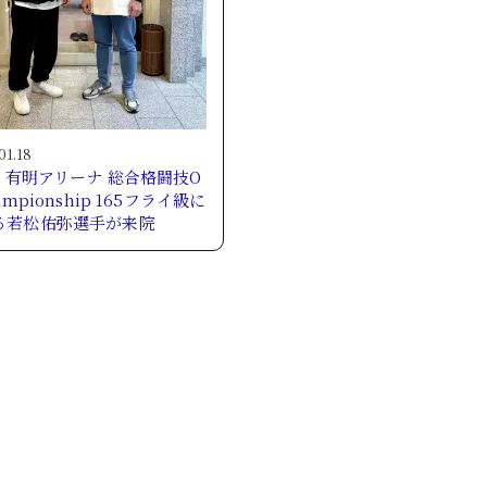
01.18
日 有明アリーナ 総合格闘技O
ampionship 165フライ級に
る若松佑弥選手が来院