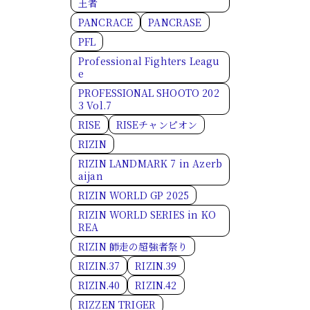
王者
PANCRACE
PANCRASE
PFL
Professional Fighters Leagu
e
PROFESSIONAL SHOOTO 202
3 Vol.7
RISE
RISEチャンピオン
RIZIN
RIZIN LANDMARK 7 in Azerb
aijan
RIZIN WORLD GP 2025
RIZIN WORLD SERIES in KO
REA
RIZIN 師走の超強者祭り
RIZIN.37
RIZIN.39
RIZIN.40
RIZIN.42
RIZZEN TRIGER