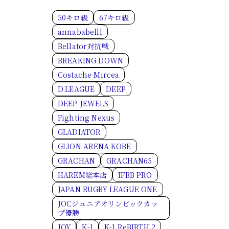
50キロ級
67キロ級
annababelll
Bellator対抗戦
BREAKING DOWN
Costache Mircea
D.LEAGUE
DEEP
DEEP JEWELS
Fighting Nexus
GLADIATOR
GLION ARENA KOBE
GRACHAN
GRACHAN65
HAREM総本店
IFBB PRO
JAPAN RUGBY LEAGUE ONE
JOCジュニアオリンピックカッ
プ優勝
JOY
K-1
K-1 ReBIRTH.2