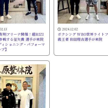
02.13
2024.12.02
 有明アリーナ開催！超RIZI
ボクシング WBO世界ライト
に参戦する征矢貴 選手が来院
級王者 岩田翔吉選手が来院
ディショニング・パフォーマ
ップ】