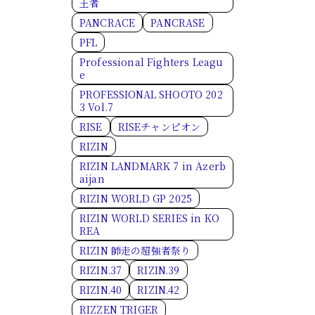
王者
PANCRACE
PANCRASE
PFL
Professional Fighters Leagu
e
PROFESSIONAL SHOOTO 202
3 Vol.7
RISE
RISEチャンピオン
RIZIN
RIZIN LANDMARK 7 in Azerb
aijan
RIZIN WORLD GP 2025
RIZIN WORLD SERIES in KO
REA
RIZIN 師走の超強者祭り
RIZIN.37
RIZIN.39
RIZIN.40
RIZIN.42
RIZZEN TRIGER