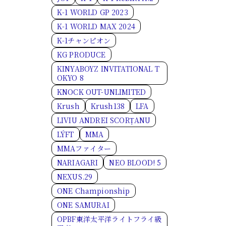
K-1 WORLD GP 2023
K-1 WORLD MAX 2024
K-1チャンピオン
KG PRODUCE
KINYABOYZ INVITATIONAL T
OKYO 8
KNOCK OUT-UNLIMITED
Krush
Krush138
LFA
LIVIU ANDREI SCORȚANU
LÝFT
MMA
MMAファイター
NARIAGARI
NEO BLOOD! 5
NEXUS.29
ONE Championship
ONE SAMURAI
OPBF東洋太平洋ライトフライ級