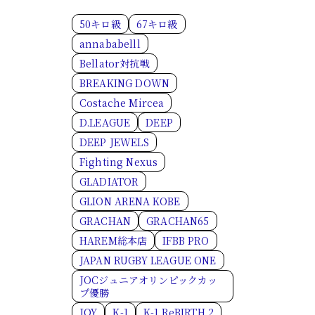
50キロ級
67キロ級
annababelll
Bellator対抗戦
BREAKING DOWN
Costache Mircea
D.LEAGUE
DEEP
DEEP JEWELS
Fighting Nexus
GLADIATOR
GLION ARENA KOBE
GRACHAN
GRACHAN65
HAREM総本店
IFBB PRO
JAPAN RUGBY LEAGUE ONE
JOCジュニアオリンピックカッ
プ優勝
JOY
K-1
K-1 ReBIRTH.2