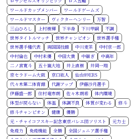
ロサンゼルスオリンピック
ロス五輪
ワールドカップメンバー
ワールドゲームズ
ワールドマスター
ヴィクターヘンリー
万智
三山ひろし
上村樹輝
下半身
下川甲嗣
不調
世界タイトルマッチ
世界チャンピオン
世界選手権
世界選手権代表
両国国技館
中川麦茶
中村京一郎
中村倫也
中村未優
中田大貴
中継ぎ
中高年
二ノ宮寛斗
五十嵐大地
井上直樹
井岡一翔
京セラドーム大阪
京口紘人
仙台89ERS
代々木第二体育館
代謝アップ
伊藤沙月選手
伊藤盛一郎
住村竜市朗
佐々木朗希
体内環境
体型が戻らない
体温
体調不良
体質が変わる
修斗
修斗チャンピオン
健康
優勝
元・チャイコフスキー記念東京バレエ団ソリスト
元力士
免疫力
免疫機能
全勝
全国ジュニア選手権