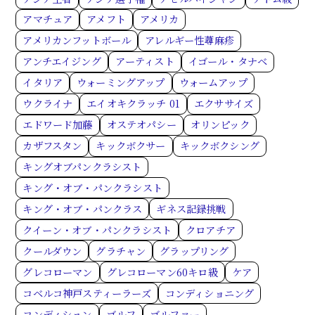
アマチュア
アメフト
アメリカ
アメリカンフットボール
アレルギー性蕁麻疹
アンチエイジング
アーティスト
イゴール・タナベ
イタリア
ウォーミングアップ
ウォームアップ
ウクライナ
エイオキクラッチ 01
エクササイズ
エドワード加藤
オステオパシー
オリンピック
カザフスタン
キックボクサー
キックボクシング
キングオブパンクラシスト
キング・オブ・パンクラシスト
キング・オブ・パンクラス
ギネス記録挑戦
クイーン・オブ・パンクラシスト
クロアチア
クールダウン
グラチャン
グラップリング
グレコローマン
グレコローマン60キロ級
ケア
コベルコ神戸スティーラーズ
コンディショニング
コンディション
ゴルフ
ゴルファー