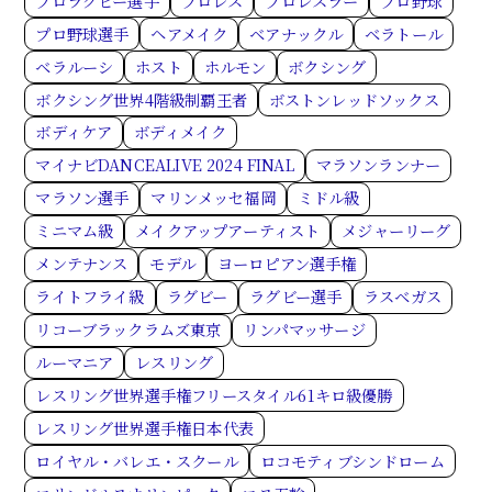
プロラグビー選手
プロレス
プロレスラー
プロ野球
プロ野球選手
ヘアメイク
ベアナックル
ベラトール
ベラルーシ
ホスト
ホルモン
ボクシング
ボクシング世界4階級制覇王者
ボストンレッドソックス
ボディケア
ボディメイク
マイナビDANCEALIVE 2024 FINAL
マラソンランナー
マラソン選手
マリンメッセ福岡
ミドル級
ミニマム級
メイクアップアーティスト
メジャーリーグ
メンテナンス
モデル
ヨーロピアン選手権
ライトフライ級
ラグビー
ラグビー選手
ラスベガス
リコーブラックラムズ東京
リンパマッサージ
ルーマニア
レスリング
レスリング世界選手権フリースタイル61キロ級優勝
レスリング世界選手権日本代表
ロイヤル・バレエ・スクール
ロコモティブシンドローム