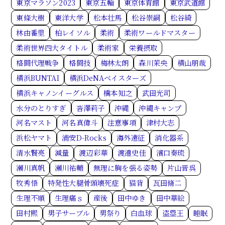
東京マラソン2023
東京五輪
東京体育館
東京武道館
東條大樹
東洋大学
松本壮馬
松谷崇嗣
松谷綺
林由番里
柏レイソル
柔術
柔術ワールドマスター
柔術世界四大タイトル
柔術家
栄養摂取
格闘代理戦争
格闘技
梅林太朗
森川茉央
横山朋哉
横浜BUNTAI
横浜DeNAベイスターズ
横浜キャノンイーグルス
橋本知之
武田光司
水分のとりすぎ
沓澤莉子
沖縄
沖縄キャンプ
河名マスト
河名真偉斗
注意事項
津村大志
浜松ヤマト
浦安D-Rocks
海外遠征
消化器系
清水賢亮
減量
渡辺彩華
渡邉史佳
濱口奏琉
瀬川真帆
瀬川祐輔
無理に胸を張る姿勢
片山晋呉
牧秀悟
特発性大腿骨頭壊死症
猫背
瓦田脩二
生理不順
生理痛ｓ
産後
田中ゆき
田中華絵
田村熙
男子サーブル
男祭り
白血球
盗塁王
睡眠