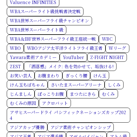
Valuence INFINITIES
WBAスーパーライト級挑戦者決定戦
WBA世界スーパーフライ級チャンピオン
WBA世界スーパーライト級
WBA＆IBF世界スーパーフライ級王座統一戦
WBC
WBO
WBOアジア太平洋ライトフライ級王者
Wリーグ
Yawara柔術アカデミー
YouTuber
Z-FIGHT NIGHT
ZEST
「洒落感」メイク: 色を効かせて、垢抜ける!
お笑い芸人
お腹まわり
ぎっくり腰
けん玉
けん玉ちばちゃん
さいたまスーパーアリーナ
しくみ
じんましん
ぽっこりお腹
まつたにきら
むくみ
むくみの原因
アクロバット
アサヒスーパードライ パシフィックネーションズカップ202
4
アジアカップ優勝
アジア柔術チャンピオンシップ
アジア王者
アジア選手権
アゼルバイジャン
アトム級