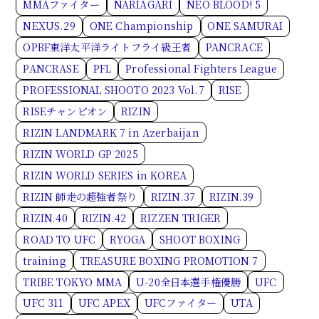
MMAファイター
NARIAGARI
NEO BLOOD! 5
NEXUS.29
ONE Championship
ONE SAMURAI
OPBF東洋太平洋ライトフライ級王者
PANCRACE
PANCRASE
PFL
Professional Fighters League
PROFESSIONAL SHOOTO 2023 Vol.7
RISE
RISEチャンピオン
RIZIN
RIZIN LANDMARK 7 in Azerbaijan
RIZIN WORLD GP 2025
RIZIN WORLD SERIES in KOREA
RIZIN 師走の超強者祭り
RIZIN.37
RIZIN.39
RIZIN.40
RIZIN.42
RIZZEN TRIGER
ROAD TO UFC
RYOGA
SHOOT BOXING
training
TREASURE BOXING PROMOTION 7
TRIBE TOKYO MMA
U-20全日本選手権優勝
UFC
UFC 311
UFC APEX
UFCファイター
UTA