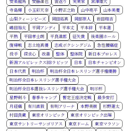
安楽龍馬
安藤達也
宙返り
実業家
宮澤雄大
寺島輝
小玉彩天奈
小野正之助
山中亮平
山本美憂
山梨クィーンビーズ
岡田拓真
岡部崇人
岩田翔吉
嶋田裕太
平岡アンディ
平本丈
平本絆
平本蓮
平熱
平田孝士朗
平良達郎
征矢貴
後楽園ホール
復帰戦
志土地真優
志成ボクシングジム
急性腰痛症
投手
探求心
改善
整体
整体院
新日本プロレス
新潟アルビレックスBBラビッツ
日本
日本チャンピオン
日本代表
明治杯
明治杯全日本レスリング選手権優勝
明治杯全日本レスリング選手権大会
明治杯全日本選抜レスリング選手権大会
明示杯
星野剣斗
春季キャンプ
暫定王座決定戦
最多安打
月経痛
有川直毅
有明アリーナ
本野美樹
杉野蓮太
村田良蔵
東京オリンピック
東京オリンピック出場
東京サントリーサンゴリアス
東京ドーム
東京マラソン