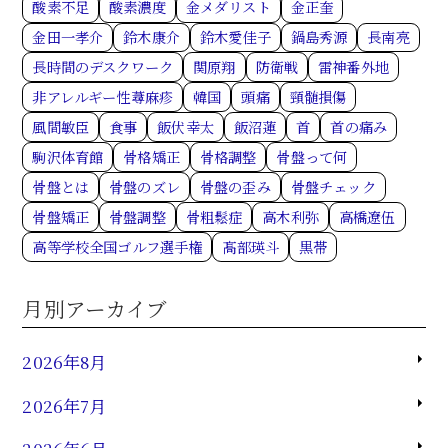
酸素不足
酸素濃度
金メダリスト
金正奎
金田一孝介
鈴木康介
鈴木愛佳子
鍋島秀源
長南亮
長時間のデスクワーク
関原翔
防衛戦
雷神番外地
非アレルギー性蕁麻疹
韓国
頭痛
頸髄損傷
風間敏臣
食事
飯伏幸太
飯沼蓮
首
首の痛み
駒沢体育館
骨格矯正
骨格調整
骨盤って何
骨盤とは
骨盤のズレ
骨盤の歪み
骨盤チェック
骨盤矯正
骨盤調整
骨粗鬆症
高木利弥
高橋遼伍
高等学校全国ゴルフ選手権
髙部瑛斗
黒帯
月別アーカイブ
2026年8月
2026年7月