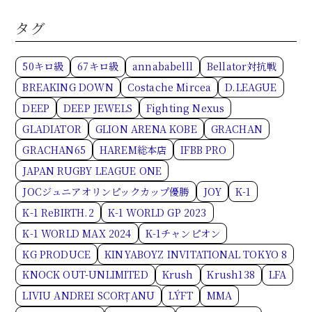
タグ
50キロ級
67キロ級
annababelll
Bellator対抗戦
BREAKING DOWN
Costache Mircea
D.LEAGUE
DEEP
DEEP JEWELS
Fighting Nexus
GLADIATOR
GLION ARENA KOBE
GRACHAN
GRACHAN65
HAREM総本店
IFBB PRO
JAPAN RUGBY LEAGUE ONE
JOCジュニアオリンピックカップ優勝
JOY
K-1
K-1 ReBIRTH.2
K-1 WORLD GP 2023
K-1 WORLD MAX 2024
K-1チャンピオン
KG PRODUCE
KINYABOYZ INVITATIONAL TOKYO 8
KNOCK OUT-UNLIMITED
Krush
Krush138
LFA
LIVIU ANDREI SCORȚANU
LÝFT
MMA