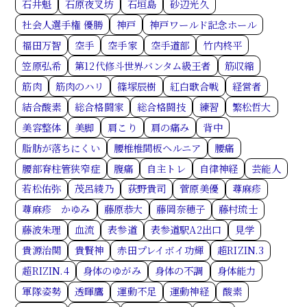
石井魁
石原夜叉坊
石垣島
砂辺光久
社会人選手権 優勝
神戸
神戸ワールド記念ホール
福田万智
空手
空手家
空手道部
竹内柊平
笠原弘希
第12代修斗世界バンタム級王者
筋収縮
筋肉
筋肉のハリ
篠塚辰樹
紅白歌合戦
経営者
結合酸素
総合格闘家
総合格闘技
練習
繁松哲大
美容整体
美脚
肩こり
肩の痛み
背中
脂肪が落ちにくい
腰椎椎間板ヘルニア
腰痛
腰部脊柱管狭窄症
腹痛
自主トレ
自律神経
芸能人
若松佑弥
茂呂綾乃
荻野貴司
菅原美優
蕁麻疹
蕁麻疹 かゆみ
藤原恭大
藤岡奈穂子
藤村琉士
藤波朱理
血流
表参道
表参道駅A2出口
見学
貴源治関
貴賢神
赤田プレイボイ功輝
超RIZIN.3
超RIZIN.4
身体のゆがみ
身体の不調
身体能力
軍隊姿勢
透暉鷹
運動不足
運動神経
酸素