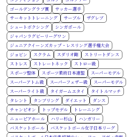
ゴールデングラブ賞
サッカー選手
サーキットトレーニング
サーブル
ザグレブ
シュートボクシング
シンガポール
ジャパンラグビーリーグワン
ジュニアクイーンズカップ・レスリング選手権大会
ジョビン
スクラム
スダリオ剛
ストリートダンス
ストレス
ストレートネック
ストロー級
スポーツ整体
スポーツ柔術日本連盟
スーパーモデル
スーパーアトム級
スーパーフェザー級
スーパーモデル
スーパーライト級
タイガームエタイ
タイトルマッチ
タレント
タンブリング
ダイエット
ダンス
チャンピオン
トップモデル
トレーニング
ニューピアホール
ハリー杉山
ハンガリー
バスケットボール
バスケットボール女子日本リーグ
バスケットボール日本代表候補のシェーファー アヴィ幸樹