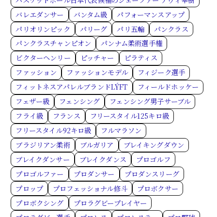
バレエダンサー
バンタム級
パフォーマンスアップ
パリオリンピック
パリーグ
パリ五輪
パンクラス
パンクラスチャンピオン
パンナム柔術選手権
ビクターヘンリー
ピッチャー
ピラティス
ファッション
ファッションモデル
フィジーク選手
フィットネスアパレルブランドLÝFT
フィールドホッケー
フェザー級
フェンシング
フェンシング男子サーブル
フライ級
フランス
フリースタイル125キロ級
フリースタイル92キロ級
フルマラソン
ブラジリアン柔術
ブルガリア
ブレイキングダウン
ブレイクダンサー
ブレイクダンス
プロゴルフ
プロゴルファー
プロダンサー
プロダンスリーグ
プロップ
プロフェッショナル修斗
プロボクサー
プロボクシング
プロラグビープレイヤー