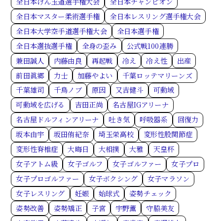
全日本けん玉道選手権大会
全日本チャンピオン
全日本マスター柔術選手権
全日本レスリング選手権大会
全日本大学空手道選手権大会
全日本選手権
全日本選抜選手権
全身の歪み
公式戦100連勝
兼田誠人
内藤由良
再起戦
冷え
冷え性
出産
前田眞郷
力士
加藤やよい
千葉ロッテマリーンズ
千葉雄司
千鳥ノブ
原因
又吉健斗
可動域
可動域を広げる
吉田正尚
名古屋IGアリーナ
名古屋ドルフィンアリーナ
吐き気
呼吸器系
回復力
坂本由宇
坂田侑紀奈
埼玉栄高校
変形性股関節症
変形性脊椎症
大晦日
大相撲
大雅
天皇杯
女子アトム級
女子ゴルフ
女子ゴルファー
女子プロ
女子プロゴルファー
女子ボクシング
女子マラソン
女子レスリング
妊娠
始球式
姿勢チェック
姿勢改善
姿勢矯正
子宮
宇野薫
守脇美友