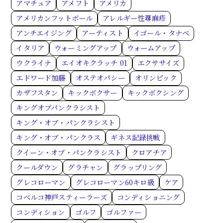
アマチュア
アメフト
アメリカ
アメリカンフットボール
アレルギー性蕁麻疹
アンチエイジング
アーティスト
イゴール・タナベ
イタリア
ウォーミングアップ
ウォームアップ
ウクライナ
エイオキクラッチ 01
エクササイズ
エドワード加藤
オステオパシー
オリンピック
カザフスタン
キックボクサー
キックボクシング
キングオブパンクラシスト
キング・オブ・パンクラシスト
キング・オブ・パンクラス
ギネス記録挑戦
クイーン・オブ・パンクラシスト
クロアチア
クールダウン
グラチャン
グラップリング
グレコローマン
グレコローマン60キロ級
ケア
コベルコ神戸スティーラーズ
コンディショニング
コンディション
ゴルフ
ゴルファー