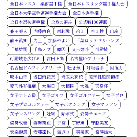
全日本マスター柔術選手権
全日本レスリング選手権大会
全日本大学空手道選手権大会
全日本選手権
全日本選抜選手権
全身の歪み
公式戦100連勝
兼田誠人
内藤由良
再起戦
冷え
冷え性
出産
前田眞郷
力士
加藤やよい
千葉ロッテマリーンズ
千葉雄司
千鳥ノブ
原因
又吉健斗
可動域
可動域を広げる
吉田正尚
名古屋IGアリーナ
名古屋ドルフィンアリーナ
吐き気
呼吸器系
回復力
坂本由宇
坂田侑紀奈
埼玉栄高校
変形性股関節症
変形性脊椎症
大晦日
大相撲
大雅
天皇杯
女子アトム級
女子ゴルフ
女子ゴルファー
女子プロ
女子プロゴルファー
女子ボクシング
女子マラソン
女子レスリング
妊娠
始球式
姿勢チェック
姿勢改善
姿勢矯正
子宮
宇野薫
守脇美友
安楽龍馬
安藤達也
宙返り
実業家
宮澤雄大