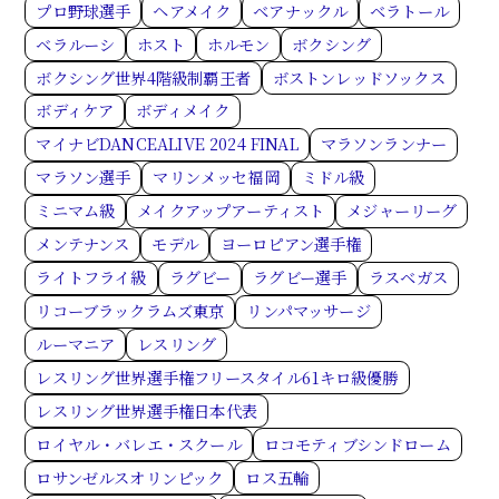
プロ野球選手
ヘアメイク
ベアナックル
ベラトール
ベラルーシ
ホスト
ホルモン
ボクシング
ボクシング世界4階級制覇王者
ボストンレッドソックス
ボディケア
ボディメイク
マイナビDANCEALIVE 2024 FINAL
マラソンランナー
マラソン選手
マリンメッセ福岡
ミドル級
ミニマム級
メイクアップアーティスト
メジャーリーグ
メンテナンス
モデル
ヨーロピアン選手権
ライトフライ級
ラグビー
ラグビー選手
ラスベガス
リコーブラックラムズ東京
リンパマッサージ
ルーマニア
レスリング
レスリング世界選手権フリースタイル61キロ級優勝
レスリング世界選手権日本代表
ロイヤル・バレエ・スクール
ロコモティブシンドローム
ロサンゼルスオリンピック
ロス五輪