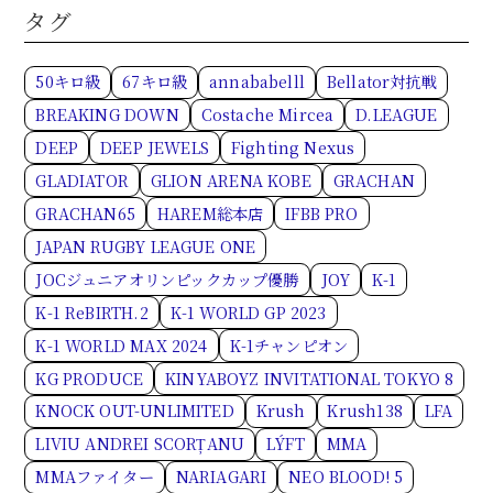
タグ
50キロ級
67キロ級
annababelll
Bellator対抗戦
BREAKING DOWN
Costache Mircea
D.LEAGUE
DEEP
DEEP JEWELS
Fighting Nexus
GLADIATOR
GLION ARENA KOBE
GRACHAN
GRACHAN65
HAREM総本店
IFBB PRO
JAPAN RUGBY LEAGUE ONE
JOCジュニアオリンピックカップ優勝
JOY
K-1
K-1 ReBIRTH.2
K-1 WORLD GP 2023
K-1 WORLD MAX 2024
K-1チャンピオン
KG PRODUCE
KINYABOYZ INVITATIONAL TOKYO 8
KNOCK OUT-UNLIMITED
Krush
Krush138
LFA
LIVIU ANDREI SCORȚANU
LÝFT
MMA
MMAファイター
NARIAGARI
NEO BLOOD! 5