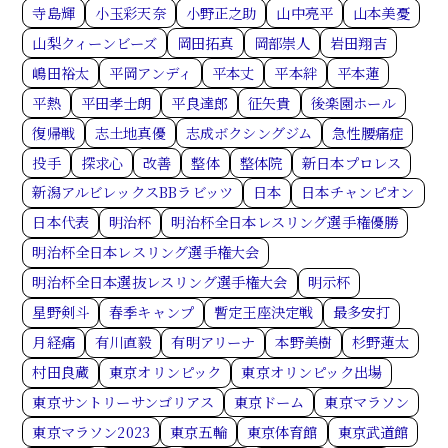
寺島輝
小玉彩天奈
小野正之助
山中亮平
山本美憂
山梨クィーンビーズ
岡田拓真
岡部崇人
岩田翔吉
嶋田裕太
平岡アンディ
平本丈
平本絆
平本蓮
平熱
平田孝士朗
平良達郎
征矢貴
後楽園ホール
復帰戦
志土地真優
志成ボクシングジム
急性腰痛症
投手
探求心
改善
整体
整体院
新日本プロレス
新潟アルビレックスBBラビッツ
日本
日本チャンピオン
日本代表
明治杯
明治杯全日本レスリング選手権優勝
明治杯全日本レスリング選手権大会
明治杯全日本選抜レスリング選手権大会
明示杯
星野剣斗
春季キャンプ
暫定王座決定戦
最多安打
月経痛
有川直毅
有明アリーナ
本野美樹
杉野蓮太
村田良蔵
東京オリンピック
東京オリンピック出場
東京サントリーサンゴリアス
東京ドーム
東京マラソン
東京マラソン2023
東京五輪
東京体育館
東京武道館