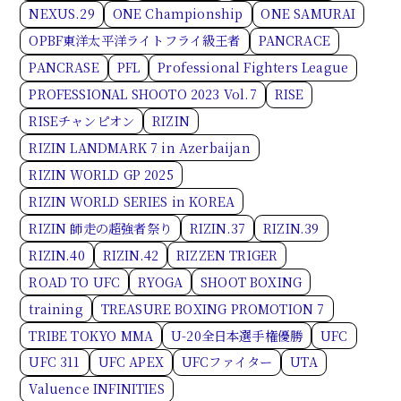
NEXUS.29
ONE Championship
ONE SAMURAI
OPBF東洋太平洋ライトフライ級王者
PANCRACE
PANCRASE
PFL
Professional Fighters League
PROFESSIONAL SHOOTO 2023 Vol.7
RISE
RISEチャンピオン
RIZIN
RIZIN LANDMARK 7 in Azerbaijan
RIZIN WORLD GP 2025
RIZIN WORLD SERIES in KOREA
RIZIN 師走の超強者祭り
RIZIN.37
RIZIN.39
RIZIN.40
RIZIN.42
RIZZEN TRIGER
ROAD TO UFC
RYOGA
SHOOT BOXING
training
TREASURE BOXING PROMOTION 7
TRIBE TOKYO MMA
U-20全日本選手権優勝
UFC
UFC 311
UFC APEX
UFCファイター
UTA
Valuence INFINITIES