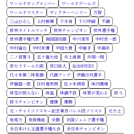
ワールドカップメンバー
ワールドゲームズ
ワールドマスター
ヴィクターヘンリー
万智
三山ひろし
上村樹輝
下半身
下川甲嗣
不調
世界タイトルマッチ
世界チャンピオン
世界選手権
世界選手権代表
両国国技館
中川麦茶
中村京一郎
中村倫也
中村未優
中田大貴
中継ぎ
中高年
二ノ宮寛斗
五十嵐大地
井上直樹
井岡一翔
京セラドーム大阪
京口紘人
仙台89ERS
代々木第二体育館
代謝アップ
伊藤沙月選手
伊藤盛一郎
住村竜市朗
佐々木朗希
体内環境
体型が戻らない
体温
体調不良
体質が変わる
修斗
修斗チャンピオン
健康
優勝
元・チャイコフスキー記念東京バレエ団ソリスト
元力士
免疫力
免疫機能
全勝
全国ジュニア選手権
全日本けん玉道選手権大会
全日本チャンピオン