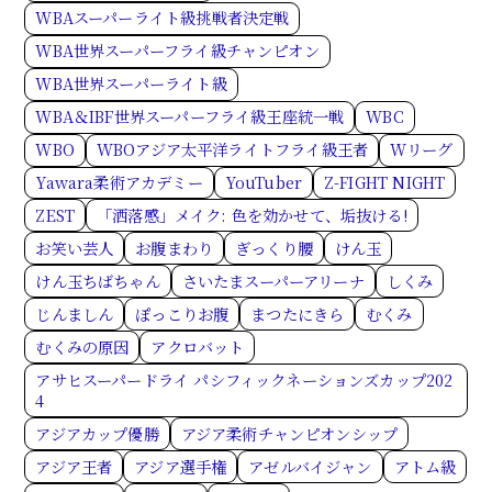
WBAスーパーライト級挑戦者決定戦
WBA世界スーパーフライ級チャンピオン
WBA世界スーパーライト級
WBA＆IBF世界スーパーフライ級王座統一戦
WBC
WBO
WBOアジア太平洋ライトフライ級王者
Wリーグ
Yawara柔術アカデミー
YouTuber
Z-FIGHT NIGHT
ZEST
「洒落感」メイク: 色を効かせて、垢抜ける!
お笑い芸人
お腹まわり
ぎっくり腰
けん玉
けん玉ちばちゃん
さいたまスーパーアリーナ
しくみ
じんましん
ぽっこりお腹
まつたにきら
むくみ
むくみの原因
アクロバット
アサヒスーパードライ パシフィックネーションズカップ202
4
アジアカップ優勝
アジア柔術チャンピオンシップ
アジア王者
アジア選手権
アゼルバイジャン
アトム級