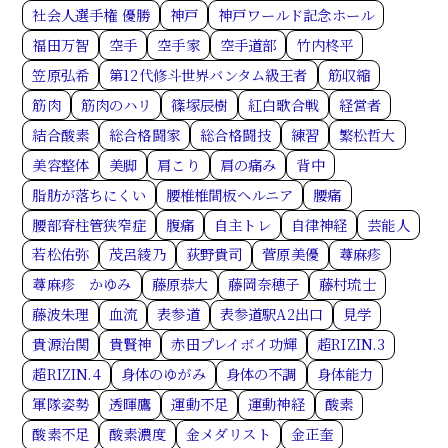
社会人選手権 優勝
神戸
神戸ワールド記念ホール
福田万智
空手
空手家
空手道部
竹内柊平
笠原弘希
第12代修斗世界バンタム級王者
筋収縮
筋肉
筋肉のハリ
篠塚辰樹
紅白歌合戦
経営者
結合酸素
総合格闘家
総合格闘技
練習
繁松哲大
美容整体
美脚
肩こり
肩の痛み
背中
脂肪が落ちにくい
腰椎椎間板ヘルニア
腰痛
腰部脊柱管狭窄症
腹痛
自主トレ
自律神経
芸能人
若松佑弥
茂呂綾乃
荻野貴司
菅原美優
蕁麻疹
蕁麻疹 かゆみ
藤原恭大
藤岡奈穂子
藤村琉士
藤波朱理
血流
表参道
表参道駅A2出口
見学
貴源治関
貴賢神
赤田プレイボイ功輝
超RIZIN.3
超RIZIN.4
身体のゆがみ
身体の不調
身体能力
軍隊姿勢
透暉鷹
運動不足
運動神経
酸素
酸素不足
酸素濃度
金メダリスト
金正奎