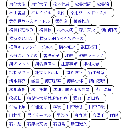
東條大樹
東洋大学
松本壮馬
松谷崇嗣
松谷綺
林由番里
柏レイソル
柔術
柔術ワールドマスター
柔術世界四大タイトル
柔術家
栄養摂取
格闘代理戦争
格闘技
梅林太朗
森川茉央
横山朋哉
横浜BUNTAI
横浜DeNAベイスターズ
横浜キャノンイーグルス
橋本知之
武田光司
水分のとりすぎ
沓澤莉子
沖縄
沖縄キャンプ
河名マスト
河名真偉斗
注意事項
津村大志
浜松ヤマト
浦安D-Rocks
海外遠征
消化器系
清水賢亮
減量
渡辺彩華
渡邉史佳
濱口奏琉
瀬川真帆
瀬川祐輔
無理に胸を張る姿勢
片山晋呉
牧秀悟
特発性大腿骨頭壊死症
猫背
瓦田脩二
生理不順
生理痛ｓ
産後
田中ゆき
田中華絵
田村熙
男子サーブル
男祭り
白血球
盗塁王
睡眠
石井魁
石原夜叉坊
石垣島
砂辺光久