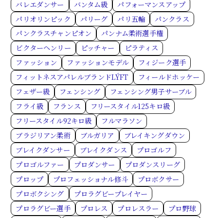
バレエダンサー
バンタム級
パフォーマンスアップ
パリオリンピック
パリーグ
パリ五輪
パンクラス
パンクラスチャンピオン
パンナム柔術選手権
ビクターヘンリー
ピッチャー
ピラティス
ファッション
ファッションモデル
フィジーク選手
フィットネスアパレルブランドLÝFT
フィールドホッケー
フェザー級
フェンシング
フェンシング男子サーブル
フライ級
フランス
フリースタイル125キロ級
フリースタイル92キロ級
フルマラソン
ブラジリアン柔術
ブルガリア
ブレイキングダウン
ブレイクダンサー
ブレイクダンス
プロゴルフ
プロゴルファー
プロダンサー
プロダンスリーグ
プロップ
プロフェッショナル修斗
プロボクサー
プロボクシング
プロラグビープレイヤー
プロラグビー選手
プロレス
プロレスラー
プロ野球