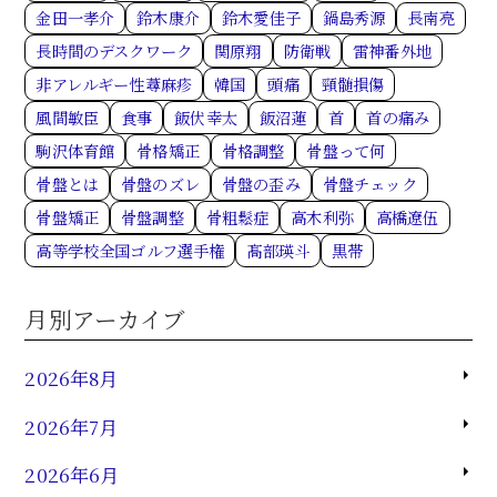
金田一孝介
鈴木康介
鈴木愛佳子
鍋島秀源
長南亮
長時間のデスクワーク
関原翔
防衛戦
雷神番外地
非アレルギー性蕁麻疹
韓国
頭痛
頸髄損傷
風間敏臣
食事
飯伏幸太
飯沼蓮
首
首の痛み
駒沢体育館
骨格矯正
骨格調整
骨盤って何
骨盤とは
骨盤のズレ
骨盤の歪み
骨盤チェック
骨盤矯正
骨盤調整
骨粗鬆症
高木利弥
高橋遼伍
高等学校全国ゴルフ選手権
髙部瑛斗
黒帯
月別アーカイブ
2026年8月
2026年7月
2026年6月