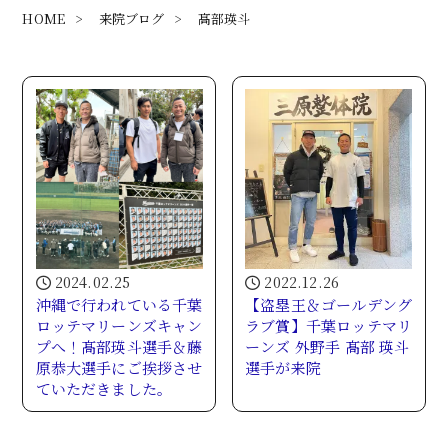
HOME
>
来院ブログ
>
髙部瑛斗
2024.02.25
2022.12.26
沖縄で行われている千葉
【盗塁王＆ゴールデング
ロッテマリーンズキャン
ラブ賞】千葉ロッテマリ
プへ！髙部瑛斗選手＆藤
ーンズ 外野手 髙部 瑛斗
原恭大選手にご挨拶させ
選手が来院
ていただきました。