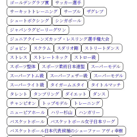
ゴールデングラブ賞
サッカー選手
サーキットトレーニング
サーブル
ザグレブ
シュートボクシング
シンガポール
ジャパンラグビーリーグワン
ジュニアクイーンズカップ・レスリング選手権大会
ジョビン
スクラム
スダリオ剛
ストリートダンス
ストレス
ストレートネック
ストロー級
スポーツ整体
スポーツ柔術日本連盟
スーパーモデル
スーパーアトム級
スーパーフェザー級
スーパーモデル
スーパーライト級
タイガームエタイ
タイトルマッチ
タレント
タンブリング
ダイエット
ダンス
チャンピオン
トップモデル
トレーニング
ニューピアホール
ハリー杉山
ハンガリー
バスケットボール
バスケットボール女子日本リーグ
バスケットボール日本代表候補のシェーファー アヴィ幸樹