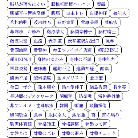
脂肪が落ちにくい
腰椎椎間板ヘルニア
腰痛
腰部脊柱管狭窄症
腹痛
自主トレ
自律神経
芸能人
若松佑弥
茂呂綾乃
荻野貴司
菅原美優
蕁麻疹
蕁麻疹 かゆみ
藤原恭大
藤岡奈穂子
藤村琉士
藤波朱理
血流
表参道
表参道駅A2出口
見学
貴源治関
貴賢神
赤田プレイボイ功輝
超RIZIN.3
超RIZIN.4
身体のゆがみ
身体の不調
身体能力
軍隊姿勢
透暉鷹
運動不足
運動神経
酸素
酸素不足
酸素濃度
金メダリスト
金正奎
金田一孝介
鈴木康介
鈴木愛佳子
鍋島秀源
長南亮
長時間のデスクワーク
関原翔
防衛戦
雷神番外地
非アレルギー性蕁麻疹
韓国
頭痛
頸髄損傷
風間敏臣
食事
飯伏幸太
飯沼蓮
首
首の痛み
駒沢体育館
骨格矯正
骨格調整
骨盤って何
骨盤とは
骨盤のズレ
骨盤の歪み
骨盤チェック