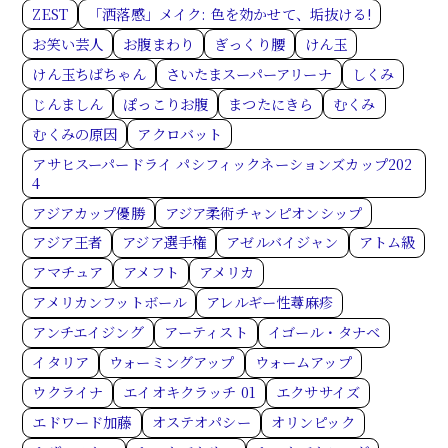
ZEST
「洒落感」メイク: 色を効かせて、垢抜ける!
お笑い芸人
お腹まわり
ぎっくり腰
けん玉
けん玉ちばちゃん
さいたまスーパーアリーナ
しくみ
じんましん
ぽっこりお腹
まつたにきら
むくみ
むくみの原因
アクロバット
アサヒスーパードライ パシフィックネーションズカップ202
4
アジアカップ優勝
アジア柔術チャンピオンシップ
アジア王者
アジア選手権
アゼルバイジャン
アトム級
アマチュア
アメフト
アメリカ
アメリカンフットボール
アレルギー性蕁麻疹
アンチエイジング
アーティスト
イゴール・タナベ
イタリア
ウォーミングアップ
ウォームアップ
ウクライナ
エイオキクラッチ 01
エクササイズ
エドワード加藤
オステオパシー
オリンピック