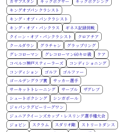
カザフスタン
キックボクサー
キックボクシング
キングオブパンクラシスト
キング・オブ・パンクラシスト
キング・オブ・パンクラス
ギネス記録挑戦
クイーン・オブ・パンクラシスト
クロアチア
クールダウン
グラチャン
グラップリング
グレコローマン
グレコローマン60キロ級
ケア
コベルコ神戸スティーラーズ
コンディショニング
コンディション
ゴルフ
ゴルファー
ゴールデングラブ賞
サッカー選手
サーキットトレーニング
サーブル
ザグレブ
シュートボクシング
シンガポール
ジャパンラグビーリーグワン
ジュニアクイーンズカップ・レスリング選手権大会
ジョビン
スクラム
スダリオ剛
ストリートダンス