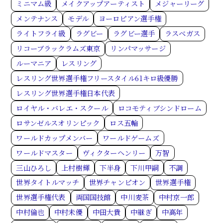
ミニマム級
メイクアップアーティスト
メジャーリーグ
メンテナンス
モデル
ヨーロピアン選手権
ライトフライ級
ラグビー
ラグビー選手
ラスベガス
リコーブラックラムズ東京
リンパマッサージ
ルーマニア
レスリング
レスリング世界選手権フリースタイル61キロ級優勝
レスリング世界選手権日本代表
ロイヤル・バレエ・スクール
ロコモティブシンドローム
ロサンゼルスオリンピック
ロス五輪
ワールドカップメンバー
ワールドゲームズ
ワールドマスター
ヴィクターヘンリー
万智
三山ひろし
上村樹輝
下半身
下川甲嗣
不調
世界タイトルマッチ
世界チャンピオン
世界選手権
世界選手権代表
両国国技館
中川麦茶
中村京一郎
中村倫也
中村未優
中田大貴
中継ぎ
中高年