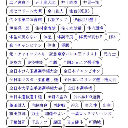
二ノ宮寛斗
五十嵐大地
井上直樹
井岡一翔
京セラドーム大阪
京口紘人
仙台89ERS
代々木第二体育館
代謝アップ
伊藤沙月選手
伊藤盛一郎
住村竜市朗
佐々木朗希
体内環境
体型が戻らない
体温
体調不良
体質が変わる
修斗
修斗チャンピオン
健康
優勝
元・チャイコフスキー記念東京バレエ団ソリスト
元力士
免疫力
免疫機能
全勝
全国ジュニア選手権
全日本けん玉道選手権大会
全日本チャンピオン
全日本マスター柔術選手権
全日本レスリング選手権大会
全日本大学空手道選手権大会
全日本選手権
全日本選抜選手権
全身の歪み
公式戦100連勝
兼田誠人
内藤由良
再起戦
冷え
冷え性
出産
前田眞郷
力士
加藤やよい
千葉ロッテマリーンズ
千葉雄司
千鳥ノブ
原因
又吉健斗
可動域