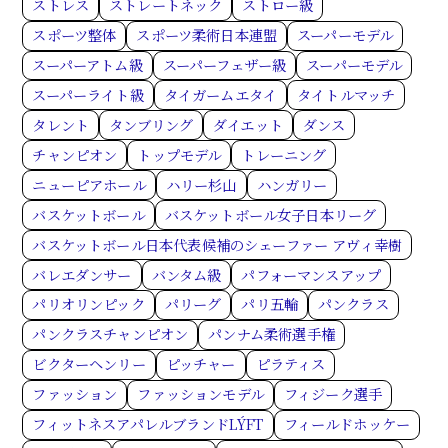
ストレス
ストレートネック
ストロー級
スポーツ整体
スポーツ柔術日本連盟
スーパーモデル
スーパーアトム級
スーパーフェザー級
スーパーモデル
スーパーライト級
タイガームエタイ
タイトルマッチ
タレント
タンブリング
ダイエット
ダンス
チャンピオン
トップモデル
トレーニング
ニューピアホール
ハリー杉山
ハンガリー
バスケットボール
バスケットボール女子日本リーグ
バスケットボール日本代表候補のシェーファー アヴィ幸樹
バレエダンサー
バンタム級
パフォーマンスアップ
パリオリンピック
パリーグ
パリ五輪
パンクラス
パンクラスチャンピオン
パンナム柔術選手権
ビクターヘンリー
ピッチャー
ピラティス
ファッション
ファッションモデル
フィジーク選手
フィットネスアパレルブランドLÝFT
フィールドホッケー