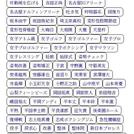
可動域を広げる
吉田正尚
名古屋IGアリーナ
名古屋ドルフィンアリーナ
吐き気
呼吸器系
回復力
坂本由宇
坂田侑紀奈
埼玉栄高校
変形性股関節症
変形性脊椎症
大晦日
大相撲
大雅
天皇杯
女子アトム級
女子ゴルフ
女子ゴルファー
女子プロ
女子プロゴルファー
女子ボクシング
女子マラソン
女子レスリング
妊娠
始球式
姿勢チェック
姿勢改善
姿勢矯正
子宮
宇野薫
守脇美友
安楽龍馬
安藤達也
宙返り
実業家
宮澤雄大
寺島輝
小玉彩天奈
小野正之助
山中亮平
山本美憂
山梨クィーンビーズ
岡田拓真
岡部崇人
岩田翔吉
嶋田裕太
平岡アンディ
平本丈
平本絆
平本蓮
平熱
平田孝士朗
平良達郎
征矢貴
後楽園ホール
復帰戦
志土地真優
志成ボクシングジム
急性腰痛症
投手
探求心
改善
整体
整体院
新日本プロレス