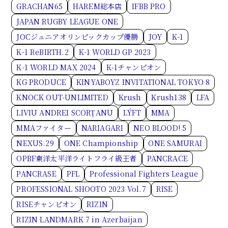
GRACHAN65
HAREM総本店
IFBB PRO
JAPAN RUGBY LEAGUE ONE
JOCジュニアオリンピックカップ優勝
JOY
K-1
K-1 ReBIRTH.2
K-1 WORLD GP 2023
K-1 WORLD MAX 2024
K-1チャンピオン
KG PRODUCE
KINYABOYZ INVITATIONAL TOKYO 8
KNOCK OUT-UNLIMITED
Krush
Krush138
LFA
LIVIU ANDREI SCORȚANU
LÝFT
MMA
MMAファイター
NARIAGARI
NEO BLOOD! 5
NEXUS.29
ONE Championship
ONE SAMURAI
OPBF東洋太平洋ライトフライ級王者
PANCRACE
PANCRASE
PFL
Professional Fighters League
PROFESSIONAL SHOOTO 2023 Vol.7
RISE
RISEチャンピオン
RIZIN
RIZIN LANDMARK 7 in Azerbaijan