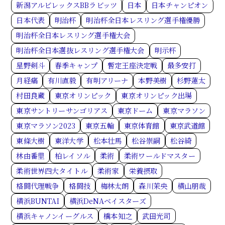
新潟アルビレックスBBラビッツ
日本
日本チャンピオン
日本代表
明治杯
明治杯全日本レスリング選手権優勝
明治杯全日本レスリング選手権大会
明治杯全日本選抜レスリング選手権大会
明示杯
星野剣斗
春季キャンプ
暫定王座決定戦
最多安打
月経痛
有川直毅
有明アリーナ
本野美樹
杉野蓮太
村田良蔵
東京オリンピック
東京オリンピック出場
東京サントリーサンゴリアス
東京ドーム
東京マラソン
東京マラソン2023
東京五輪
東京体育館
東京武道館
東條大樹
東洋大学
松本壮馬
松谷崇嗣
松谷綺
林由番里
柏レイソル
柔術
柔術ワールドマスター
柔術世界四大タイトル
柔術家
栄養摂取
格闘代理戦争
格闘技
梅林太朗
森川茉央
横山朋哉
横浜BUNTAI
横浜DeNAベイスターズ
横浜キャノンイーグルス
橋本知之
武田光司