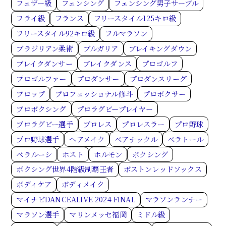
フェザー級
フェンシング
フェンシング男子サーブル
フライ級
フランス
フリースタイル125キロ級
フリースタイル92キロ級
フルマラソン
ブラジリアン柔術
ブルガリア
ブレイキングダウン
ブレイクダンサー
ブレイクダンス
プロゴルフ
プロゴルファー
プロダンサー
プロダンスリーグ
プロップ
プロフェッショナル修斗
プロボクサー
プロボクシング
プロラグビープレイヤー
プロラグビー選手
プロレス
プロレスラー
プロ野球
プロ野球選手
ヘアメイク
ベアナックル
ベラトール
ベラルーシ
ホスト
ホルモン
ボクシング
ボクシング世界4階級制覇王者
ボストンレッドソックス
ボディケア
ボディメイク
マイナビDANCEALIVE 2024 FINAL
マラソンランナー
マラソン選手
マリンメッセ福岡
ミドル級