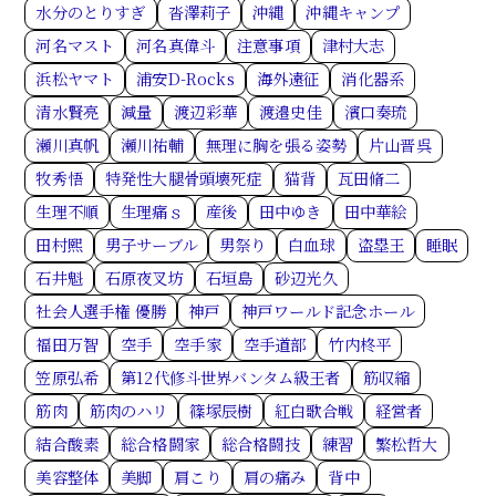
水分のとりすぎ
沓澤莉子
沖縄
沖縄キャンプ
河名マスト
河名真偉斗
注意事項
津村大志
浜松ヤマト
浦安D-Rocks
海外遠征
消化器系
清水賢亮
減量
渡辺彩華
渡邉史佳
濱口奏琉
瀬川真帆
瀬川祐輔
無理に胸を張る姿勢
片山晋呉
牧秀悟
特発性大腿骨頭壊死症
猫背
瓦田脩二
生理不順
生理痛ｓ
産後
田中ゆき
田中華絵
田村熙
男子サーブル
男祭り
白血球
盗塁王
睡眠
石井魁
石原夜叉坊
石垣島
砂辺光久
社会人選手権 優勝
神戸
神戸ワールド記念ホール
福田万智
空手
空手家
空手道部
竹内柊平
笠原弘希
第12代修斗世界バンタム級王者
筋収縮
筋肉
筋肉のハリ
篠塚辰樹
紅白歌合戦
経営者
結合酸素
総合格闘家
総合格闘技
練習
繁松哲大
美容整体
美脚
肩こり
肩の痛み
背中