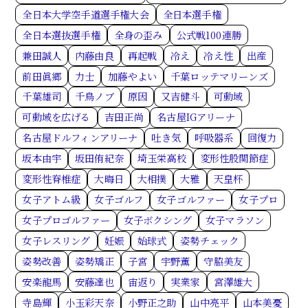
全日本大学空手道選手権大会
全日本選手権
全日本選抜選手権
全身の歪み
公式戦100連勝
兼田誠人
内藤由良
再起戦
冷え
冷え性
出産
前田眞郷
力士
加藤やよい
千葉ロッテマリーンズ
千葉雄司
千鳥ノブ
原因
又吉健斗
可動域
可動域を広げる
吉田正尚
名古屋IGアリーナ
名古屋ドルフィンアリーナ
吐き気
呼吸器系
回復力
坂本由宇
坂田侑紀奈
埼玉栄高校
変形性股関節症
変形性脊椎症
大晦日
大相撲
大雅
天皇杯
女子アトム級
女子ゴルフ
女子ゴルファー
女子プロ
女子プロゴルファー
女子ボクシング
女子マラソン
女子レスリング
妊娠
始球式
姿勢チェック
姿勢改善
姿勢矯正
子宮
宇野薫
守脇美友
安楽龍馬
安藤達也
宙返り
実業家
宮澤雄大
寺島輝
小玉彩天奈
小野正之助
山中亮平
山本美憂