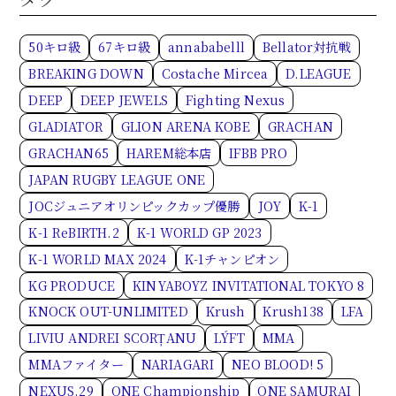
50キロ級
67キロ級
annababelll
Bellator対抗戦
BREAKING DOWN
Costache Mircea
D.LEAGUE
DEEP
DEEP JEWELS
Fighting Nexus
GLADIATOR
GLION ARENA KOBE
GRACHAN
GRACHAN65
HAREM総本店
IFBB PRO
JAPAN RUGBY LEAGUE ONE
JOCジュニアオリンピックカップ優勝
JOY
K-1
K-1 ReBIRTH.2
K-1 WORLD GP 2023
K-1 WORLD MAX 2024
K-1チャンピオン
KG PRODUCE
KINYABOYZ INVITATIONAL TOKYO 8
KNOCK OUT-UNLIMITED
Krush
Krush138
LFA
LIVIU ANDREI SCORȚANU
LÝFT
MMA
MMAファイター
NARIAGARI
NEO BLOOD! 5
NEXUS.29
ONE Championship
ONE SAMURAI