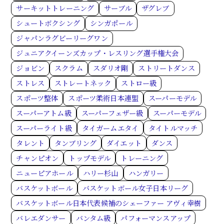
サーキットトレーニング
サーブル
ザグレブ
シュートボクシング
シンガポール
ジャパンラグビーリーグワン
ジュニアクイーンズカップ・レスリング選手権大会
ジョビン
スクラム
スダリオ剛
ストリートダンス
ストレス
ストレートネック
ストロー級
スポーツ整体
スポーツ柔術日本連盟
スーパーモデル
スーパーアトム級
スーパーフェザー級
スーパーモデル
スーパーライト級
タイガームエタイ
タイトルマッチ
タレント
タンブリング
ダイエット
ダンス
チャンピオン
トップモデル
トレーニング
ニューピアホール
ハリー杉山
ハンガリー
バスケットボール
バスケットボール女子日本リーグ
バスケットボール日本代表候補のシェーファー アヴィ幸樹
バレエダンサー
バンタム級
パフォーマンスアップ