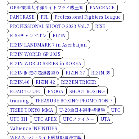
OPBF東洋太平洋ライトフライ級王者
PANCRACE
PANCRASE
PFL
Professional Fighters League
PROFESSIONAL SHOOTO 2023 Vol.7
RISE
RISEチャンピオン
RIZIN
RIZIN LANDMARK 7 in Azerbaijan
RIZIN WORLD GP 2025
RIZIN WORLD SERIES in KOREA
RIZIN 師走の超強者祭り
RIZIN.37
RIZIN.39
RIZIN.40
RIZIN.42
RIZZEN TRIGER
ROAD TO UFC
RYOGA
SHOOT BOXING
training
TREASURE BOXING PROMOTION 7
TRIBE TOKYO MMA
U-20全日本選手権優勝
UFC
UFC 311
UFC APEX
UFCファイター
UTA
Valuence INFINITIES
WBAスーパーライト級挑戦者決定戦