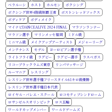
ベラルーシ
ホスト
ホルモン
ボクシング
ボクシング世界4階級制覇王者
ボストンレッドソックス
ボディケア
ボディメイク
マイナビDANCEALIVE 2024 FINAL
マラソンランナー
マラソン選手
マリンメッセ福岡
ミドル級
ミニマム級
メイクアップアーティスト
メジャーリーグ
メンテナンス
モデル
ヨーロピアン選手権
ライトフライ級
ラグビー
ラグビー選手
ラスベガス
リコーブラックラムズ東京
リンパマッサージ
ルーマニア
レスリング
レスリング世界選手権フリースタイル61キロ級優勝
レスリング世界選手権日本代表
ロイヤル・バレエ・スクール
ロコモティブシンドローム
ロサンゼルスオリンピック
ロス五輪
ワールドカップメンバー
ワールドゲームズ