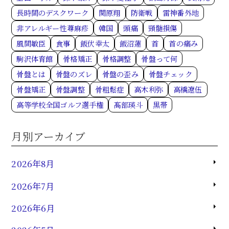
長時間のデスクワーク
関原翔
防衛戦
雷神番外地
非アレルギー性蕁麻疹
韓国
頭痛
頸髄損傷
風間敏臣
食事
飯伏幸太
飯沼蓮
首
首の痛み
駒沢体育館
骨格矯正
骨格調整
骨盤って何
骨盤とは
骨盤のズレ
骨盤の歪み
骨盤チェック
骨盤矯正
骨盤調整
骨粗鬆症
高木利弥
高橋遼伍
高等学校全国ゴルフ選手権
髙部瑛斗
黒帯
月別アーカイブ
2026年8月
2026年7月
2026年6月