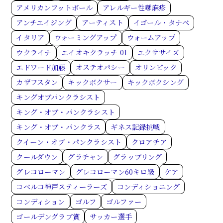
アメリカンフットボール
アレルギー性蕁麻疹
アンチエイジング
アーティスト
イゴール・タナベ
イタリア
ウォーミングアップ
ウォームアップ
ウクライナ
エイオキクラッチ 01
エクササイズ
エドワード加藤
オステオパシー
オリンピック
カザフスタン
キックボクサー
キックボクシング
キングオブパンクラシスト
キング・オブ・パンクラシスト
キング・オブ・パンクラス
ギネス記録挑戦
クイーン・オブ・パンクラシスト
クロアチア
クールダウン
グラチャン
グラップリング
グレコローマン
グレコローマン60キロ級
ケア
コベルコ神戸スティーラーズ
コンディショニング
コンディション
ゴルフ
ゴルファー
ゴールデングラブ賞
サッカー選手