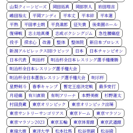
山梨クィーンビーズ
岡田拓真
岡部崇人
岩田翔吉
嶋田裕太
平岡アンディ
平本丈
平本絆
平本蓮
平熱
平田孝士朗
平良達郎
征矢貴
後楽園ホール
復帰戦
志土地真優
志成ボクシングジム
急性腰痛症
投手
探求心
改善
整体
整体院
新日本プロレス
新潟アルビレックスBBラビッツ
日本
日本チャンピオン
日本代表
明治杯
明治杯全日本レスリング選手権優勝
明治杯全日本レスリング選手権大会
明治杯全日本選抜レスリング選手権大会
明示杯
星野剣斗
春季キャンプ
暫定王座決定戦
最多安打
月経痛
有川直毅
有明アリーナ
本野美樹
杉野蓮太
村田良蔵
東京オリンピック
東京オリンピック出場
東京サントリーサンゴリアス
東京ドーム
東京マラソン
東京マラソン2023
東京五輪
東京体育館
東京武道館
東條大樹
東洋大学
松本壮馬
松谷崇嗣
松谷綺