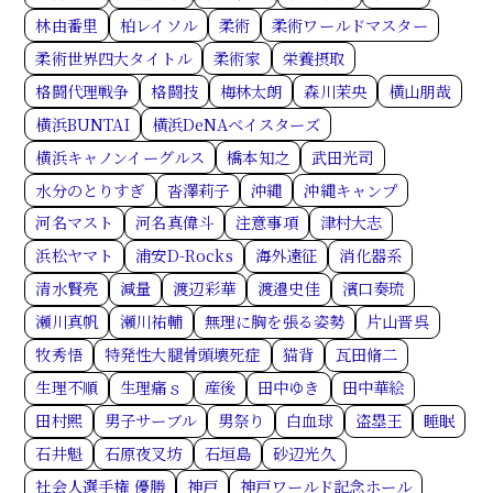
林由番里
柏レイソル
柔術
柔術ワールドマスター
柔術世界四大タイトル
柔術家
栄養摂取
格闘代理戦争
格闘技
梅林太朗
森川茉央
横山朋哉
横浜BUNTAI
横浜DeNAベイスターズ
横浜キャノンイーグルス
橋本知之
武田光司
水分のとりすぎ
沓澤莉子
沖縄
沖縄キャンプ
河名マスト
河名真偉斗
注意事項
津村大志
浜松ヤマト
浦安D-Rocks
海外遠征
消化器系
清水賢亮
減量
渡辺彩華
渡邉史佳
濱口奏琉
瀬川真帆
瀬川祐輔
無理に胸を張る姿勢
片山晋呉
牧秀悟
特発性大腿骨頭壊死症
猫背
瓦田脩二
生理不順
生理痛ｓ
産後
田中ゆき
田中華絵
田村熙
男子サーブル
男祭り
白血球
盗塁王
睡眠
石井魁
石原夜叉坊
石垣島
砂辺光久
社会人選手権 優勝
神戸
神戸ワールド記念ホール