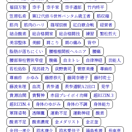
福田万智
空手
空手家
空手道部
竹内柊平
笠原弘希
第12代修斗世界バンタム級王者
筋収縮
筋肉
筋肉のハリ
篠塚辰樹
紅白歌合戦
経営者
結合酸素
総合格闘家
総合格闘技
練習
繁松哲大
美容整体
美脚
肩こり
肩の痛み
背中
脂肪が落ちにくい
腰椎椎間板ヘルニア
腰痛
腰部脊柱管狭窄症
腹痛
自主トレ
自律神経
芸能人
若松佑弥
茂呂綾乃
荻野貴司
菅原美優
蕁麻疹
蕁麻疹 かゆみ
藤原恭大
藤岡奈穂子
藤村琉士
藤波朱理
血流
表参道
表参道駅A2出口
見学
貴源治関
貴賢神
赤田プレイボイ功輝
超RIZIN.3
超RIZIN.4
身体のゆがみ
身体の不調
身体能力
軍隊姿勢
透暉鷹
運動不足
運動神経
酸素
酸素不足
酸素濃度
金メダリスト
金正奎
金田一孝介
鈴木康介
鈴木愛佳子
鍋島秀源
長南亮