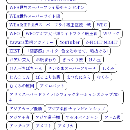
WBA世界スーパーフライ級チャンピオン
WBA世界スーパーライト級
WBA＆IBF世界スーパーフライ級王座統一戦
WBC
WBO
WBOアジア太平洋ライトフライ級王者
Wリーグ
Yawara柔術アカデミー
YouTuber
Z-FIGHT NIGHT
ZEST
「洒落感」メイク: 色を効かせて、垢抜ける!
お笑い芸人
お腹まわり
ぎっくり腰
けん玉
けん玉ちばちゃん
さいたまスーパーアリーナ
しくみ
じんましん
ぽっこりお腹
まつたにきら
むくみ
むくみの原因
アクロバット
アサヒスーパードライ パシフィックネーションズカップ202
4
アジアカップ優勝
アジア柔術チャンピオンシップ
アジア王者
アジア選手権
アゼルバイジャン
アトム級
アマチュア
アメフト
アメリカ