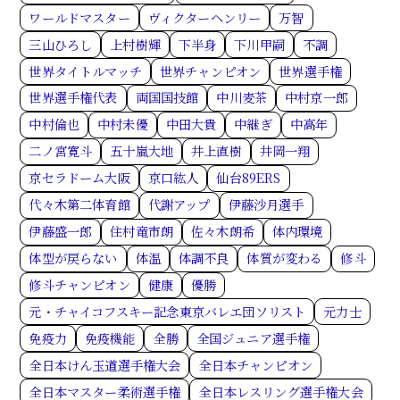
ワールドマスター
ヴィクターヘンリー
万智
三山ひろし
上村樹輝
下半身
下川甲嗣
不調
世界タイトルマッチ
世界チャンピオン
世界選手権
世界選手権代表
両国国技館
中川麦茶
中村京一郎
中村倫也
中村未優
中田大貴
中継ぎ
中高年
二ノ宮寛斗
五十嵐大地
井上直樹
井岡一翔
京セラドーム大阪
京口紘人
仙台89ERS
代々木第二体育館
代謝アップ
伊藤沙月選手
伊藤盛一郎
住村竜市朗
佐々木朗希
体内環境
体型が戻らない
体温
体調不良
体質が変わる
修斗
修斗チャンピオン
健康
優勝
元・チャイコフスキー記念東京バレエ団ソリスト
元力士
免疫力
免疫機能
全勝
全国ジュニア選手権
全日本けん玉道選手権大会
全日本チャンピオン
全日本マスター柔術選手権
全日本レスリング選手権大会