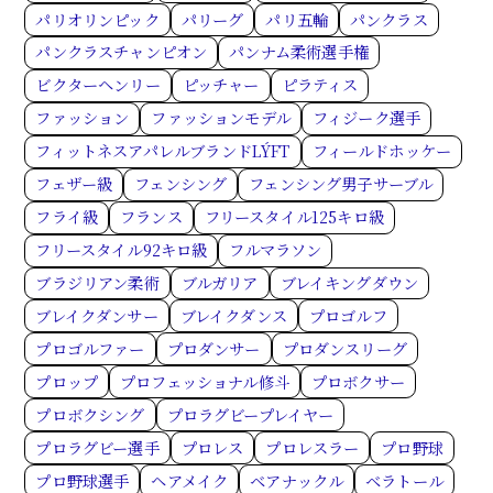
パリオリンピック
パリーグ
パリ五輪
パンクラス
パンクラスチャンピオン
パンナム柔術選手権
ビクターヘンリー
ピッチャー
ピラティス
ファッション
ファッションモデル
フィジーク選手
フィットネスアパレルブランドLÝFT
フィールドホッケー
フェザー級
フェンシング
フェンシング男子サーブル
フライ級
フランス
フリースタイル125キロ級
フリースタイル92キロ級
フルマラソン
ブラジリアン柔術
ブルガリア
ブレイキングダウン
ブレイクダンサー
ブレイクダンス
プロゴルフ
プロゴルファー
プロダンサー
プロダンスリーグ
プロップ
プロフェッショナル修斗
プロボクサー
プロボクシング
プロラグビープレイヤー
プロラグビー選手
プロレス
プロレスラー
プロ野球
プロ野球選手
ヘアメイク
ベアナックル
ベラトール