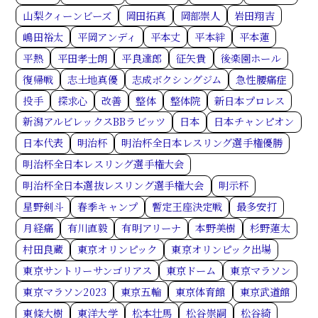
山梨クィーンビーズ
岡田拓真
岡部崇人
岩田翔吉
嶋田裕太
平岡アンディ
平本丈
平本絆
平本蓮
平熱
平田孝士朗
平良達郎
征矢貴
後楽園ホール
復帰戦
志土地真優
志成ボクシングジム
急性腰痛症
投手
探求心
改善
整体
整体院
新日本プロレス
新潟アルビレックスBBラビッツ
日本
日本チャンピオン
日本代表
明治杯
明治杯全日本レスリング選手権優勝
明治杯全日本レスリング選手権大会
明治杯全日本選抜レスリング選手権大会
明示杯
星野剣斗
春季キャンプ
暫定王座決定戦
最多安打
月経痛
有川直毅
有明アリーナ
本野美樹
杉野蓮太
村田良蔵
東京オリンピック
東京オリンピック出場
東京サントリーサンゴリアス
東京ドーム
東京マラソン
東京マラソン2023
東京五輪
東京体育館
東京武道館
東條大樹
東洋大学
松本壮馬
松谷崇嗣
松谷綺