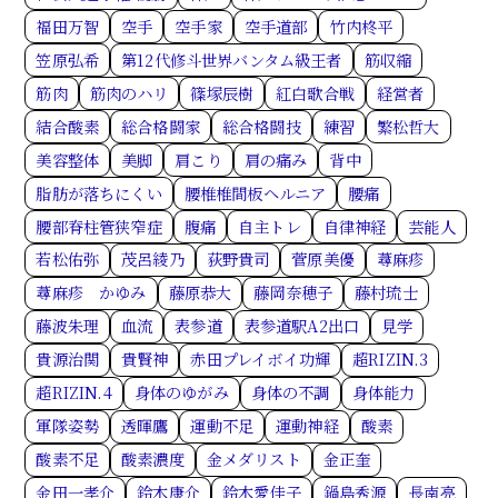
福田万智
空手
空手家
空手道部
竹内柊平
笠原弘希
第12代修斗世界バンタム級王者
筋収縮
筋肉
筋肉のハリ
篠塚辰樹
紅白歌合戦
経営者
結合酸素
総合格闘家
総合格闘技
練習
繁松哲大
美容整体
美脚
肩こり
肩の痛み
背中
脂肪が落ちにくい
腰椎椎間板ヘルニア
腰痛
腰部脊柱管狭窄症
腹痛
自主トレ
自律神経
芸能人
若松佑弥
茂呂綾乃
荻野貴司
菅原美優
蕁麻疹
蕁麻疹 かゆみ
藤原恭大
藤岡奈穂子
藤村琉士
藤波朱理
血流
表参道
表参道駅A2出口
見学
貴源治関
貴賢神
赤田プレイボイ功輝
超RIZIN.3
超RIZIN.4
身体のゆがみ
身体の不調
身体能力
軍隊姿勢
透暉鷹
運動不足
運動神経
酸素
酸素不足
酸素濃度
金メダリスト
金正奎
金田一孝介
鈴木康介
鈴木愛佳子
鍋島秀源
長南亮