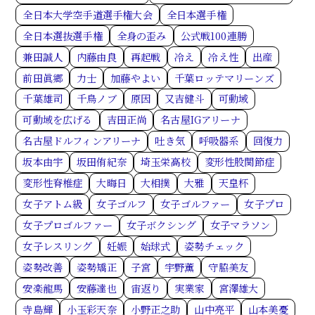
全日本大学空手道選手権大会
全日本選手権
全日本選抜選手権
全身の歪み
公式戦100連勝
兼田誠人
内藤由良
再起戦
冷え
冷え性
出産
前田眞郷
力士
加藤やよい
千葉ロッテマリーンズ
千葉雄司
千鳥ノブ
原因
又吉健斗
可動域
可動域を広げる
吉田正尚
名古屋IGアリーナ
名古屋ドルフィンアリーナ
吐き気
呼吸器系
回復力
坂本由宇
坂田侑紀奈
埼玉栄高校
変形性股関節症
変形性脊椎症
大晦日
大相撲
大雅
天皇杯
女子アトム級
女子ゴルフ
女子ゴルファー
女子プロ
女子プロゴルファー
女子ボクシング
女子マラソン
女子レスリング
妊娠
始球式
姿勢チェック
姿勢改善
姿勢矯正
子宮
宇野薫
守脇美友
安楽龍馬
安藤達也
宙返り
実業家
宮澤雄大
寺島輝
小玉彩天奈
小野正之助
山中亮平
山本美憂