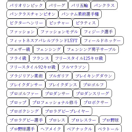
パリオリンピック
パリーグ
パリ五輪
パンクラス
パンクラスチャンピオン
パンナム柔術選手権
ビクターヘンリー
ピッチャー
ピラティス
ファッション
ファッションモデル
フィジーク選手
フィットネスアパレルブランドLÝFT
フィールドホッケー
フェザー級
フェンシング
フェンシング男子サーブル
フライ級
フランス
フリースタイル125キロ級
フリースタイル92キロ級
フルマラソン
ブラジリアン柔術
ブルガリア
ブレイキングダウン
ブレイクダンサー
ブレイクダンス
プロゴルフ
プロゴルファー
プロダンサー
プロダンスリーグ
プロップ
プロフェッショナル修斗
プロボクサー
プロボクシング
プロラグビープレイヤー
プロラグビー選手
プロレス
プロレスラー
プロ野球
プロ野球選手
ヘアメイク
ベアナックル
ベラトール