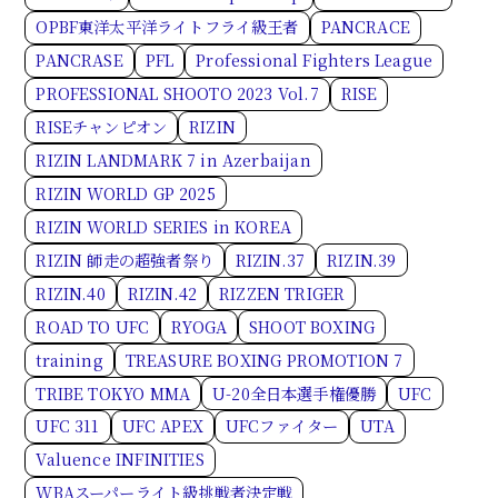
OPBF東洋太平洋ライトフライ級王者
PANCRACE
PANCRASE
PFL
Professional Fighters League
PROFESSIONAL SHOOTO 2023 Vol.7
RISE
RISEチャンピオン
RIZIN
RIZIN LANDMARK 7 in Azerbaijan
RIZIN WORLD GP 2025
RIZIN WORLD SERIES in KOREA
RIZIN 師走の超強者祭り
RIZIN.37
RIZIN.39
RIZIN.40
RIZIN.42
RIZZEN TRIGER
ROAD TO UFC
RYOGA
SHOOT BOXING
training
TREASURE BOXING PROMOTION 7
TRIBE TOKYO MMA
U-20全日本選手権優勝
UFC
UFC 311
UFC APEX
UFCファイター
UTA
Valuence INFINITIES
WBAスーパーライト級挑戦者決定戦