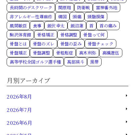
長時間のデスクワーク
関原翔
防衛戦
雷神番外地
非アレルギー性蕁麻疹
韓国
頭痛
頸髄損傷
風間敏臣
食事
飯伏幸太
飯沼蓮
首
首の痛み
駒沢体育館
骨格矯正
骨格調整
骨盤って何
骨盤とは
骨盤のズレ
骨盤の歪み
骨盤チェック
骨盤矯正
骨盤調整
骨粗鬆症
高木利弥
高橋遼伍
高等学校全国ゴルフ選手権
髙部瑛斗
黒帯
月別アーカイブ
2026年8月
2026年7月
2026年6月