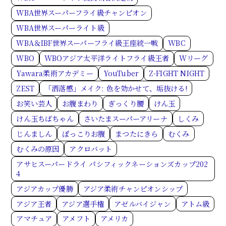
WBA世界スーパーフライ級チャンピオン
WBA世界スーパーライト級
WBA＆IBF世界スーパーフライ級王座統一戦
WBC
WBO
WBOアジア太平洋ライトフライ級王者
Wリーグ
Yawara柔術アカデミー
YouTuber
Z-FIGHT NIGHT
ZEST
「洒落感」メイク: 色を効かせて、垢抜ける!
お笑い芸人
お腹まわり
ぎっくり腰
けん玉
けん玉ちばちゃん
さいたまスーパーアリーナ
しくみ
じんましん
ぽっこりお腹
まつたにきら
むくみ
むくみの原因
アクロバット
アサヒスーパードライ パシフィックネーションズカップ202
4
アジアカップ優勝
アジア柔術チャンピオンシップ
アジア王者
アジア選手権
アゼルバイジャン
アトム級
アマチュア
アメフト
アメリカ