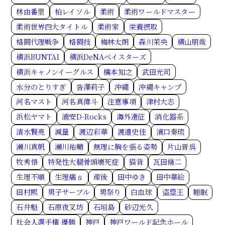
林由番里
柏レイソル
柔術
柔術ワールドマスター
柔術世界四大タイトル
柔術家
栄養摂取
格闘代理戦争
格闘技
梅林太朗
森川茉央
横山朋哉
横浜BUNTAI
横浜DeNAベイスターズ
横浜キャノンイーグルス
橋本知之
武田光司
水分のとりすぎ
沓澤莉子
沖縄
沖縄キャンプ
河名マスト
河名真偉斗
注意事項
津村大志
浜松ヤマト
浦安D-Rocks
海外遠征
消化器系
清水賢亮
減量
渡辺彩華
渡邉史佳
濱口奏琉
瀬川真帆
瀬川祐輔
無理に胸を張る姿勢
片山晋呉
牧秀悟
特発性大腿骨頭壊死症
猫背
瓦田脩二
生理不順
生理痛ｓ
産後
田中ゆき
田中華絵
田村熙
男子サーブル
男祭り
白血球
盗塁王
睡眠
石井魁
石原夜叉坊
石垣島
砂辺光久
社会人選手権 優勝
神戸
神戸ワールド記念ホール