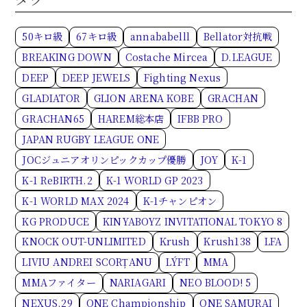
50キロ級
67キロ級
annababelll
Bellator対抗戦
BREAKING DOWN
Costache Mircea
D.LEAGUE
DEEP
DEEP JEWELS
Fighting Nexus
GLADIATOR
GLION ARENA KOBE
GRACHAN
GRACHAN65
HAREM総本店
IFBB PRO
JAPAN RUGBY LEAGUE ONE
JOCジュニアオリンピックカップ優勝
JOY
K-1
K-1 ReBIRTH.2
K-1 WORLD GP 2023
K-1 WORLD MAX 2024
K-1チャンピオン
KG PRODUCE
KINYABOYZ INVITATIONAL TOKYO 8
KNOCK OUT-UNLIMITED
Krush
Krush138
LFA
LIVIU ANDREI SCORȚANU
LÝFT
MMA
MMAファイター
NARIAGARI
NEO BLOOD! 5
NEXUS.29
ONE Championship
ONE SAMURAI