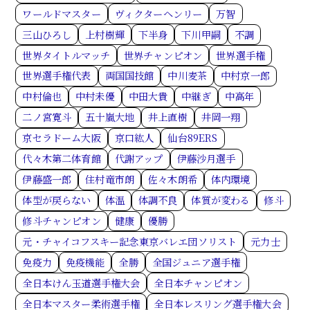
ワールドマスター
ヴィクターヘンリー
万智
三山ひろし
上村樹輝
下半身
下川甲嗣
不調
世界タイトルマッチ
世界チャンピオン
世界選手権
世界選手権代表
両国国技館
中川麦茶
中村京一郎
中村倫也
中村未優
中田大貴
中継ぎ
中高年
二ノ宮寛斗
五十嵐大地
井上直樹
井岡一翔
京セラドーム大阪
京口紘人
仙台89ERS
代々木第二体育館
代謝アップ
伊藤沙月選手
伊藤盛一郎
住村竜市朗
佐々木朗希
体内環境
体型が戻らない
体温
体調不良
体質が変わる
修斗
修斗チャンピオン
健康
優勝
元・チャイコフスキー記念東京バレエ団ソリスト
元力士
免疫力
免疫機能
全勝
全国ジュニア選手権
全日本けん玉道選手権大会
全日本チャンピオン
全日本マスター柔術選手権
全日本レスリング選手権大会