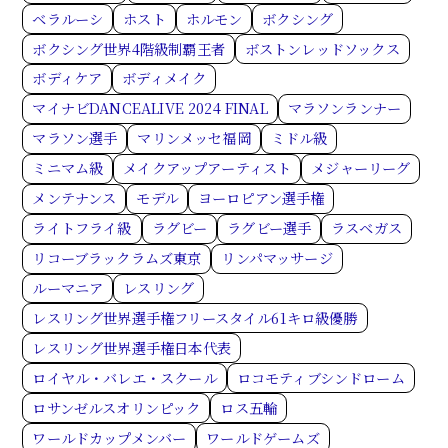
ベラルーシ
ホスト
ホルモン
ボクシング
ボクシング世界4階級制覇王者
ボストンレッドソックス
ボディケア
ボディメイク
マイナビDANCEALIVE 2024 FINAL
マラソンランナー
マラソン選手
マリンメッセ福岡
ミドル級
ミニマム級
メイクアップアーティスト
メジャーリーグ
メンテナンス
モデル
ヨーロピアン選手権
ライトフライ級
ラグビー
ラグビー選手
ラスベガス
リコーブラックラムズ東京
リンパマッサージ
ルーマニア
レスリング
レスリング世界選手権フリースタイル61キロ級優勝
レスリング世界選手権日本代表
ロイヤル・バレエ・スクール
ロコモティブシンドローム
ロサンゼルスオリンピック
ロス五輪
ワールドカップメンバー
ワールドゲームズ