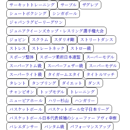
サーキットトレーニング
サーブル
ザグレブ
シュートボクシング
シンガポール
ジャパンラグビーリーグワン
ジュニアクイーンズカップ・レスリング選手権大会
ジョビン
スクラム
スダリオ剛
ストリートダンス
ストレス
ストレートネック
ストロー級
スポーツ整体
スポーツ柔術日本連盟
スーパーモデル
スーパーアトム級
スーパーフェザー級
スーパーモデル
スーパーライト級
タイガームエタイ
タイトルマッチ
タレント
タンブリング
ダイエット
ダンス
チャンピオン
トップモデル
トレーニング
ニューピアホール
ハリー杉山
ハンガリー
バスケットボール
バスケットボール女子日本リーグ
バスケットボール日本代表候補のシェーファー アヴィ幸樹
バレエダンサー
バンタム級
パフォーマンスアップ