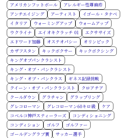
アメリカンフットボール
アレルギー性蕁麻疹
アンチエイジング
アーティスト
イゴール・タナベ
イタリア
ウォーミングアップ
ウォームアップ
ウクライナ
エイオキクラッチ 01
エクササイズ
エドワード加藤
オステオパシー
オリンピック
カザフスタン
キックボクサー
キックボクシング
キングオブパンクラシスト
キング・オブ・パンクラシスト
キング・オブ・パンクラス
ギネス記録挑戦
クイーン・オブ・パンクラシスト
クロアチア
クールダウン
グラチャン
グラップリング
グレコローマン
グレコローマン60キロ級
ケア
コベルコ神戸スティーラーズ
コンディショニング
コンディション
ゴルフ
ゴルファー
ゴールデングラブ賞
サッカー選手