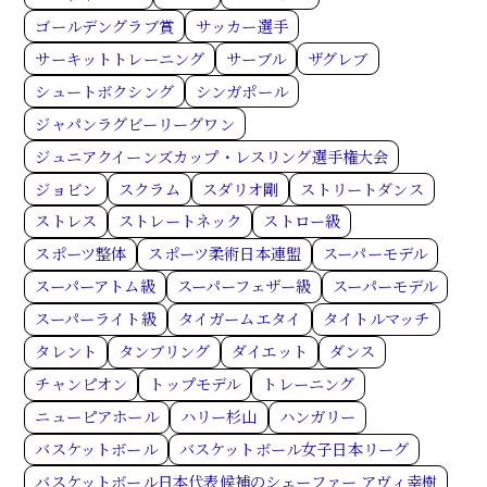
ゴールデングラブ賞
サッカー選手
サーキットトレーニング
サーブル
ザグレブ
シュートボクシング
シンガポール
ジャパンラグビーリーグワン
ジュニアクイーンズカップ・レスリング選手権大会
ジョビン
スクラム
スダリオ剛
ストリートダンス
ストレス
ストレートネック
ストロー級
スポーツ整体
スポーツ柔術日本連盟
スーパーモデル
スーパーアトム級
スーパーフェザー級
スーパーモデル
スーパーライト級
タイガームエタイ
タイトルマッチ
タレント
タンブリング
ダイエット
ダンス
チャンピオン
トップモデル
トレーニング
ニューピアホール
ハリー杉山
ハンガリー
バスケットボール
バスケットボール女子日本リーグ
バスケットボール日本代表候補のシェーファー アヴィ幸樹