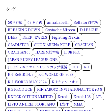
タグ
50キロ級
67キロ級
annababelll
Bellator対抗戦
BREAKING DOWN
Costache Mircea
D.LEAGUE
DEEP
DEEP JEWELS
Fighting Nexus
GLADIATOR
GLION ARENA KOBE
GRACHAN
GRACHAN65
HAREM総本店
IFBB PRO
JAPAN RUGBY LEAGUE ONE
JOCジュニアオリンピックカップ優勝
JOY
K-1
K-1 ReBIRTH.2
K-1 WORLD GP 2023
K-1 WORLD MAX 2024
K-1チャンピオン
KG PRODUCE
KINYABOYZ INVITATIONAL TOKYO 8
KNOCK OUT-UNLIMITED
Krush
Krush138
LFA
LIVIU ANDREI SCORȚANU
LÝFT
MMA