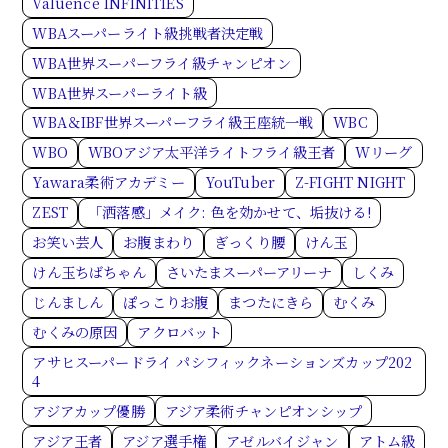
Valuence INFINITIES
WBAスーパーライト級挑戦者決定戦
WBA世界スーパーフライ級チャンピオン
WBA世界スーパーライト級
WBA＆IBF世界スーパーフライ級王座統一戦
WBC
WBO
WBOアジア太平洋ライトフライ級王者
Wリーグ
Yawara柔術アカデミー
YouTuber
Z-FIGHT NIGHT
ZEST
「洒落感」メイク: 色を効かせて、垢抜ける!
お笑い芸人
お腹まわり
ぎっくり腰
けん玉
けん玉ちばちゃん
さいたまスーパーアリーナ
しくみ
じんましん
ぽっこりお腹
まつたにきら
むくみ
むくみの原因
アクロバット
アサヒスーパードライ パシフィックネーションズカップ202
4
アジアカップ優勝
アジア柔術チャンピオンシップ
アジア王者
アジア選手権
アゼルバイジャン
アトム級