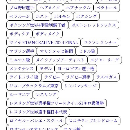
プロ野球選手
ヘアメイク
ベアナックル
ベラトール
ベラルーシ
ホスト
ホルモン
ボクシング
ボクシング世界4階級制覇王者
ボストンレッドソックス
ボディケア
ボディメイク
マイナビDANCEALIVE 2024 FINAL
マラソンランナー
マラソン選手
マリンメッセ福岡
ミドル級
ミニマム級
メイクアップアーティスト
メジャーリーグ
メンテナンス
モデル
ヨーロピアン選手権
ライトフライ級
ラグビー
ラグビー選手
ラスベガス
リコーブラックラムズ東京
リンパマッサージ
ルーマニア
レスリング
レスリング世界選手権フリースタイル61キロ級優勝
レスリング世界選手権日本代表
ロイヤル・バレエ・スクール
ロコモティブシンドローム
ロサンゼルスオリンピック
ロス五輪