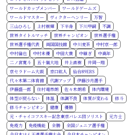
ワールドカップメンバー
ワールドゲームズ
ワールドマスター
ヴィクターヘンリー
万智
三山ひろし
上村樹輝
下半身
下川甲嗣
不調
世界タイトルマッチ
世界チャンピオン
世界選手権
世界選手権代表
両国国技館
中川麦茶
中村京一郎
中村倫也
中村未優
中田大貴
中継ぎ
中高年
二ノ宮寛斗
五十嵐大地
井上直樹
井岡一翔
京セラドーム大阪
京口紘人
仙台89ERS
代々木第二体育館
代謝アップ
伊藤沙月選手
伊藤盛一郎
住村竜市朗
佐々木朗希
体内環境
体型が戻らない
体温
体調不良
体質が変わる
修斗
修斗チャンピオン
健康
優勝
元・チャイコフスキー記念東京バレエ団ソリスト
元力士
免疫力
免疫機能
全勝
全国ジュニア選手権
全日本けん玉道選手権大会
全日本チャンピオン