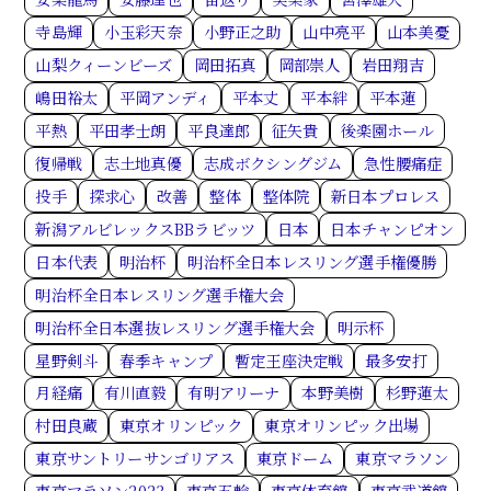
寺島輝
小玉彩天奈
小野正之助
山中亮平
山本美憂
山梨クィーンビーズ
岡田拓真
岡部崇人
岩田翔吉
嶋田裕太
平岡アンディ
平本丈
平本絆
平本蓮
平熱
平田孝士朗
平良達郎
征矢貴
後楽園ホール
復帰戦
志土地真優
志成ボクシングジム
急性腰痛症
投手
探求心
改善
整体
整体院
新日本プロレス
新潟アルビレックスBBラビッツ
日本
日本チャンピオン
日本代表
明治杯
明治杯全日本レスリング選手権優勝
明治杯全日本レスリング選手権大会
明治杯全日本選抜レスリング選手権大会
明示杯
星野剣斗
春季キャンプ
暫定王座決定戦
最多安打
月経痛
有川直毅
有明アリーナ
本野美樹
杉野蓮太
村田良蔵
東京オリンピック
東京オリンピック出場
東京サントリーサンゴリアス
東京ドーム
東京マラソン