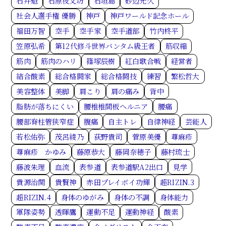
石井魁
石原夜叉坊
石垣島
砂辺光久
社会人選手権 優勝
神戸
神戸ワールド記念ホール
福田万智
空手
空手家
空手道部
竹内柊平
笠原弘希
第12代修斗世界バンタム級王者
筋収縮
筋肉
筋肉のハリ
篠塚辰樹
紅白歌合戦
経営者
結合酸素
総合格闘家
総合格闘技
練習
繁松哲大
美容整体
美脚
肩こり
肩の痛み
背中
脂肪が落ちにくい
腰椎椎間板ヘルニア
腰痛
腰部脊柱管狭窄症
腹痛
自主トレ
自律神経
芸能人
若松佑弥
茂呂綾乃
荻野貴司
菅原美優
蕁麻疹
蕁麻疹 かゆみ
藤原恭大
藤岡奈穂子
藤村琉士
藤波朱理
血流
表参道
表参道駅A2出口
見学
貴源治関
貴賢神
赤田プレイボイ功輝
超RIZIN.3
超RIZIN.4
身体のゆがみ
身体の不調
身体能力
軍隊姿勢
透暉鷹
運動不足
運動神経
酸素