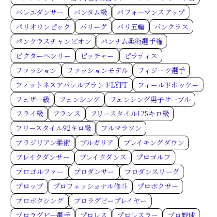
バレエダンサー
バンタム級
パフォーマンスアップ
パリオリンピック
パリーグ
パリ五輪
パンクラス
パンクラスチャンピオン
パンナム柔術選手権
ビクターヘンリー
ピッチャー
ピラティス
ファッション
ファッションモデル
フィジーク選手
フィットネスアパレルブランドLÝFT
フィールドホッケー
フェザー級
フェンシング
フェンシング男子サーブル
フライ級
フランス
フリースタイル125キロ級
フリースタイル92キロ級
フルマラソン
ブラジリアン柔術
ブルガリア
ブレイキングダウン
ブレイクダンサー
ブレイクダンス
プロゴルフ
プロゴルファー
プロダンサー
プロダンスリーグ
プロップ
プロフェッショナル修斗
プロボクサー
プロボクシング
プロラグビープレイヤー
プロラグビー選手
プロレス
プロレスラー
プロ野球