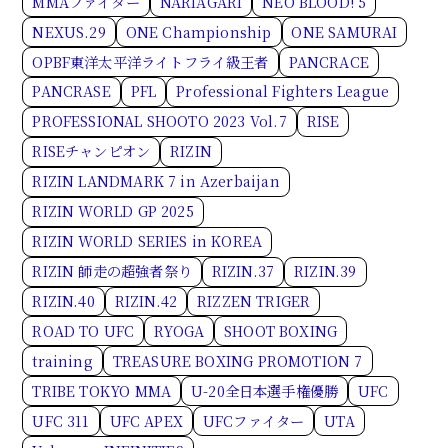
MMAファイター
NARIAGARI
NEO BLOOD! 5
NEXUS.29
ONE Championship
ONE SAMURAI
OPBF東洋太平洋ライトフライ級王者
PANCRACE
PANCRASE
PFL
Professional Fighters League
PROFESSIONAL SHOOTO 2023 Vol.7
RISE
RISEチャンピオン
RIZIN
RIZIN LANDMARK 7 in Azerbaijan
RIZIN WORLD GP 2025
RIZIN WORLD SERIES in KOREA
RIZIN 師走の超強者祭り
RIZIN.37
RIZIN.39
RIZIN.40
RIZIN.42
RIZZEN TRIGER
ROAD TO UFC
RYOGA
SHOOT BOXING
training
TREASURE BOXING PROMOTION 7
TRIBE TOKYO MMA
U-20全日本選手権優勝
UFC
UFC 311
UFC APEX
UFCファイター
UTA