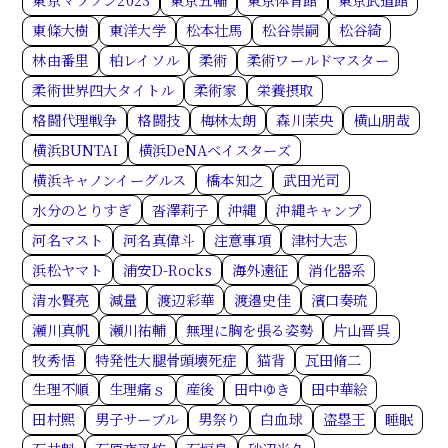
東京マラソン2023
東京五輪
東京体育館
東京武道館
東條大樹
東洋大学
松本壮馬
松谷崇嗣
松谷綺
林由番里
柏レイソル
柔術
柔術ワールドマスター
柔術世界四大タイトル
柔術家
栄養摂取
格闘代理戦争
格闘技
梅林太朗
森川茉央
横山朋哉
横浜BUNTAI
横浜DeNAベイスターズ
横浜キャノンイーグルス
橋本知之
武田光司
水分のとりすぎ
沓澤莉子
沖縄
沖縄キャンプ
河名マスト
河名真偉斗
注意事項
津村大志
浜松ヤマト
浦安D-Rocks
海外遠征
消化器系
清水賢亮
減量
渡辺彩華
渡邉史佳
濱口奏琉
瀬川真帆
瀬川祐輔
無理に胸を張る姿勢
片山晋呉
牧秀悟
特発性大腿骨頭壊死症
猫背
瓦田脩二
生理不順
生理痛ｓ
産後
田中ゆき
田中華絵
田村熙
男子サーブル
男祭り
白血球
盗塁王
睡眠