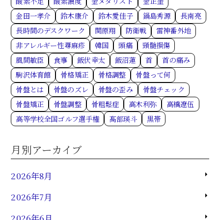
酸素不足
酸素濃度
金メダリスト
金正奎
金田一孝介
鈴木康介
鈴木愛佳子
鍋島秀源
長南亮
長時間のデスクワーク
関原翔
防衛戦
雷神番外地
非アレルギー性蕁麻疹
韓国
頭痛
頸髄損傷
風間敏臣
食事
飯伏幸太
飯沼蓮
首
首の痛み
駒沢体育館
骨格矯正
骨格調整
骨盤って何
骨盤とは
骨盤のズレ
骨盤の歪み
骨盤チェック
骨盤矯正
骨盤調整
骨粗鬆症
高木利弥
高橋遼伍
高等学校全国ゴルフ選手権
髙部瑛斗
黒帯
月別アーカイブ
2026年8月
2026年7月
2026年6月