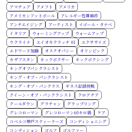
アマチュア
アメフト
アメリカ
アメリカンフットボール
アレルギー性蕁麻疹
アンチエイジング
アーティスト
イゴール・タナベ
イタリア
ウォーミングアップ
ウォームアップ
ウクライナ
エイオキクラッチ 01
エクササイズ
エドワード加藤
オステオパシー
オリンピック
カザフスタン
キックボクサー
キックボクシング
キングオブパンクラシスト
キング・オブ・パンクラシスト
キング・オブ・パンクラス
ギネス記録挑戦
クイーン・オブ・パンクラシスト
クロアチア
クールダウン
グラチャン
グラップリング
グレコローマン
グレコローマン60キロ級
ケア
コベルコ神戸スティーラーズ
コンディショニング
コンディション
ゴルフ
ゴルファー