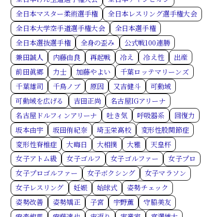
全日本マスター柔術選手権
全日本レスリング選手権大会
全日本大学空手道選手権大会
全日本選手権
全日本選抜選手権
全身の歪み
公式戦100連勝
兼田誠人
内藤由良
再起戦
冷え
冷え性
出産
前田眞郷
力士
加藤やよい
千葉ロッテマリーンズ
千葉雄司
千鳥ノブ
原因
又吉健斗
可動域
可動域を広げる
吉田正尚
名古屋IGアリーナ
名古屋ドルフィンアリーナ
吐き気
呼吸器系
回復力
坂本由宇
坂田侑紀奈
埼玉栄高校
変形性股関節症
変形性脊椎症
大晦日
大相撲
大雅
天皇杯
女子アトム級
女子ゴルフ
女子ゴルファー
女子プロ
女子プロゴルファー
女子ボクシング
女子マラソン
女子レスリング
妊娠
始球式
姿勢チェック
姿勢改善
姿勢矯正
子宮
宇野薫
守脇美友
安楽龍馬
安藤達也
宙返り
実業家
宮澤雄大